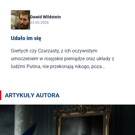
tylko był obecny na pogrzebie Łukasza Litewki, lecz
także odznaczył go pośmiertnie.
Dawid Wildstein
03.05.2026
Udało im się
Giertych czy Czarzasty, z ich oczywistym
umoczeniem w rosyjskie pieniądze oraz układy z
ludźmi Putina, nie przekonają nikogo, poza
najdurniejszymi z Silnych Razem, że są krystalicznie
czyści.
Artykuły autora Dawid Wildstein
ARTYKUŁY AUTORA