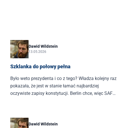
Dawid Wildstein
13.05.2026
Szklanka do połowy pełna
Było weto prezydenta i co z tego? Władza kolejny raz
pokazała, że jest w stanie łamać najbardziej
oczywiste zapisy konstytucji. Berlin chce, więc SAFE
ma być, kropka – i nie zmieni tego przecież taki
„drobny” fakt, że Karol Nawrocki został wybrany
decyzją Polaków.
Dawid Wildstein