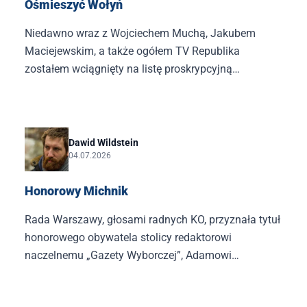
Ośmieszyć Wołyń
Niedawno wraz z Wojciechem Muchą, Jakubem
Maciejewskim, a także ogółem TV Republika
zostałem wciągnięty na listę proskrypcyjną
stworzoną przez Witolda Gadowskiego prezentującą
„czołowych propagandystów Ukrainy”. Co konkretnie
kolega Witek miał na myśli, trudno stwierdzić.
Dawid Wildstein
04.07.2026
Honorowy Michnik
Rada Warszawy, głosami radnych KO, przyznała tytuł
honorowego obywatela stolicy redaktorowi
naczelnemu „Gazety Wyborczej”, Adamowi
Michnikowi. Pomijając kwestię tego, czy w ogóle
człowiek ten powinien otrzymać to wyróżnienie,