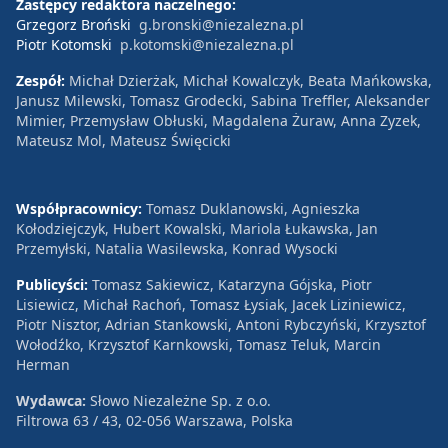
Zastępcy redaktora naczelnego:
Grzegorz Broński
g.bronski@niezalezna.pl
Piotr Kotomski
p.kotomski@niezalezna.pl
Zespół:
Michał Dzierżak, Michał Kowalczyk, Beata Mańkowska,
Janusz Milewski, Tomasz Grodecki, Sabina Treffler, Aleksander
Mimier, Przemysław Obłuski, Magdalena Żuraw, Anna Zyzek,
Mateusz Mol, Mateusz Święcicki
Współpracownicy:
Tomasz Duklanowski, Agnieszka
Kołodziejczyk, Hubert Kowalski, Mariola Łukawska, Jan
Przemyłski, Natalia Wasilewska, Konrad Wysocki
Publicyści:
Tomasz Sakiewicz, Katarzyna Gójska, Piotr
Lisiewicz, Michał Rachoń, Tomasz Łysiak, Jacek Liziniewicz,
Piotr Nisztor, Adrian Stankowski, Antoni Rybczyński, Krzysztof
Wołodźko, Krzysztof Karnkowski, Tomasz Teluk, Marcin
Herman
Wydawca:
Słowo Niezależne Sp. z o.o.
Filtrowa 63 / 43, 02-056 Warszawa, Polska