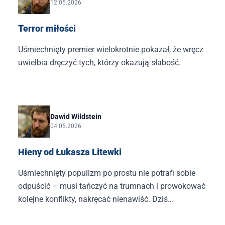
12.05.2026
Terror miłości
Uśmiechnięty premier wielokrotnie pokazał, że wręcz
uwielbia dręczyć tych, którzy okazują słabość.
Dawid Wildstein
04.05.2026
Hieny od Łukasza Litewki
Uśmiechnięty populizm po prostu nie potrafi sobie
odpuścić – musi tańczyć na trumnach i prowokować
kolejne konflikty, nakręcać nienawiść. Dziś
obserwujemy to w atakach na prezydenta, który nie