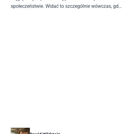
społeczeństwie. Widać to szczególnie wówczas, gdy
Tusk mówi o Mercosurze czy pakcie migracyjnym.
Okazuje się, że nic nie mogliśmy zrobić, że sprawa
była już przesądzona, że jedyne, co nam pozostało,
to zaufać premierowi, on bowiem dzięki swoim
kontaktom ograniczy zagrożenia związane z tymi
unijnymi pomysłami.