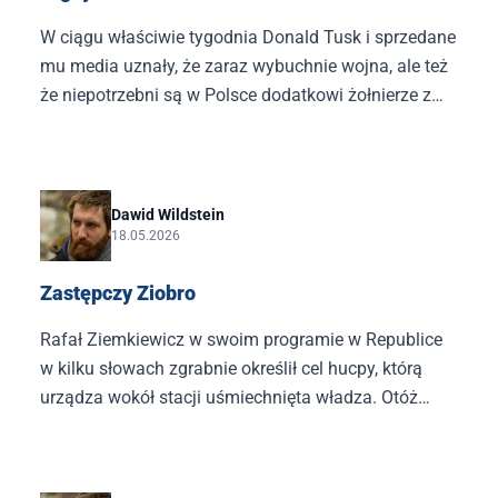
W ciągu właściwie tygodnia Donald Tusk i sprzedane
mu media uznały, że zaraz wybuchnie wojna, ale też
że niepotrzebni są w Polsce dodatkowi żołnierze z
USA. Gdy pojawiły się plotki o przesunięciach, jeśli
chodzi o rotację wojsk USA w Polsce, ogłosili, że to
wina Karola Nawrockiego i jego sojusznika, tego
potwornego Donalda Trumpa.
Dawid Wildstein
18.05.2026
Zastępczy Ziobro
Rafał Ziemkiewicz w swoim programie w Republice
w kilku słowach zgrabnie określił cel hucpy, którą
urządza wokół stacji uśmiechnięta władza. Otóż
Tomasz Sakiewicz ma być „zastępczym Ziobrą”.
Skoro nie udało się Tuskowi z byłym ministrem
sprawiedliwości, to chociaż tutaj pokaże, jakim jest