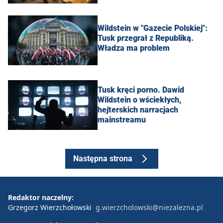
Wildstein w "Gazecie Polskiej":
Tusk przegrał z Republiką.
Władza ma problem
Tusk kręci porno. Dawid
Wildstein o wściekłych,
hejterskich narracjach
mainstreamu
Następna strona
Redaktor naczelny:
Grzegorz Wierzchołowski
g.wierzcholowski@niezalezna.pl