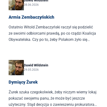
Dawid Wildstein
08.06.2026
Armia Zembaczyńskich
Ostatnio Witold Zembaczyński raczył się podzielić
ze swoimi odbiorcami prawdą, po co rządzi Koalicja
Obywatelska. Czy po to, żeby Polakom żyło się
lepiej? Żeby Polska była silniejszym państwem? Bez
żartów, to są sprawy nieistotne. Nasz guru uśmiechu
jasno stwierdził: po to, żeby „zneutralizować
Nawrockiego”.
Dawid Wildstein
29.05.2026
Dymiący Żurek
Żurek szuka czegokolwiek, żeby niczym wierny lokaj
pokazać swojemu panu, że może być jeszcze
użyteczny. Stąd decyzja o zawieszeniu prokuratora