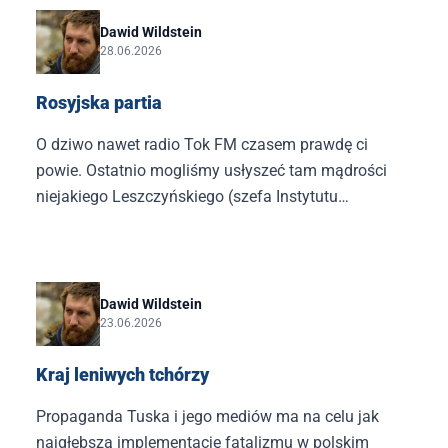
istotny jest aktualny kontekst polityczny tej
„nagrody”. Otóż wręczana jest ona w momencie
Dawid Wildstein
28.06.2026
nawarstwiania się kolejnych kompromitacji tej
władzy, z aferą Kacprzyka na czele.
Rosyjska partia
O dziwo nawet radio Tok FM czasem prawdę ci
powie. Ostatnio mogliśmy usłyszeć tam mądrości
niejakiego Leszczyńskiego (szefa Instytutu
Narutowicza; pod tą dumną nazwą kryje się tylko
kolejna organizacja zajmująca się realizacją agendy
uśmiechniętej Polski). Stwierdził on przy okazji
rozmowy o Braunie, że prorosyjskość to rzecz w
Dawid Wildstein
23.06.2026
Polsce nienowa, istniejąca tu od wieków oraz
związana z „konserwatyzmem”.
Kraj leniwych tchórzy
Propaganda Tuska i jego mediów ma na celu jak
najgłębszą implementację fatalizmu w polskim