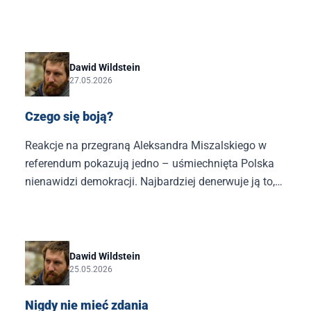
Tomasza Janeczka. Czy to wystarczy, żeby
zaspokoić oczekiwania Tuska?
Dawid Wildstein
27.05.2026
Czego się boją?
Reakcje na przegraną Aleksandra Miszalskiego w
referendum pokazują jedno – uśmiechnięta Polska
nienawidzi demokracji. Najbardziej denerwuje ją to,
że ludziom o innych poglądach niż te sprowadzające
się do zachwytu nad Donaldem Tuskiem wolno
głosować.
Dawid Wildstein
25.05.2026
Nigdy nie mieć zdania