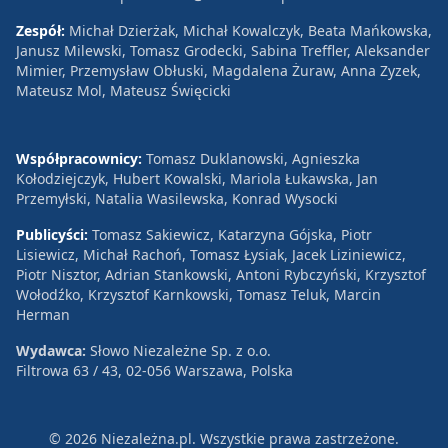
Zespół:
Michał Dzierżak, Michał Kowalczyk, Beata Mańkowska,
Janusz Milewski, Tomasz Grodecki, Sabina Treffler, Aleksander
Mimier, Przemysław Obłuski, Magdalena Żuraw, Anna Zyzek,
Mateusz Mol, Mateusz Święcicki
Współpracownicy:
Tomasz Duklanowski, Agnieszka
Kołodziejczyk, Hubert Kowalski, Mariola Łukawska, Jan
Przemyłski, Natalia Wasilewska, Konrad Wysocki
Publicyści:
Tomasz Sakiewicz, Katarzyna Gójska, Piotr
Lisiewicz, Michał Rachoń, Tomasz Łysiak, Jacek Liziniewicz,
Piotr Nisztor, Adrian Stankowski, Antoni Rybczyński, Krzysztof
Wołodźko, Krzysztof Karnkowski, Tomasz Teluk, Marcin
Herman
Wydawca:
Słowo Niezależne Sp. z o.o.
Filtrowa 63 / 43, 02-056 Warszawa, Polska
© 2026 Niezależna.pl. Wszystkie prawa zastrzeżone.