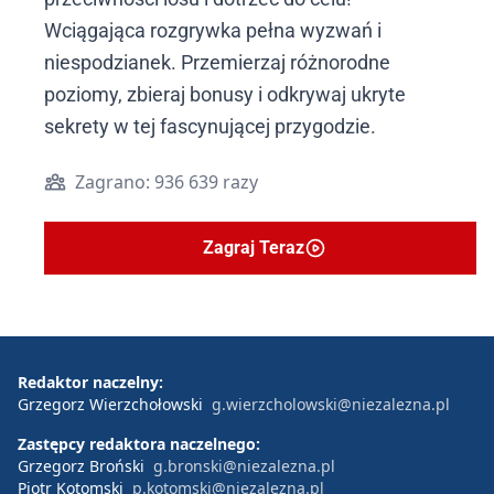
Wciągająca rozgrywka pełna wyzwań i
niespodzianek. Przemierzaj różnorodne
poziomy, zbieraj bonusy i odkrywaj ukryte
sekrety w tej fascynującej przygodzie.
Zagrano: 936 639 razy
Zagraj Teraz
Redaktor naczelny:
Grzegorz Wierzchołowski
g.wierzcholowski@niezalezna.pl
Zastępcy redaktora naczelnego:
Grzegorz Broński
g.bronski@niezalezna.pl
Piotr Kotomski
p.kotomski@niezalezna.pl