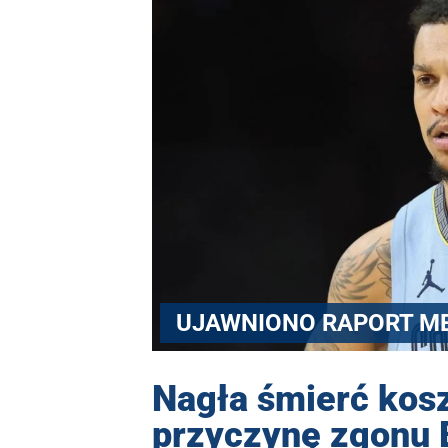
UJAWNIONO RAPORT M
Nagła śmierć kos
przyczynę zgonu 