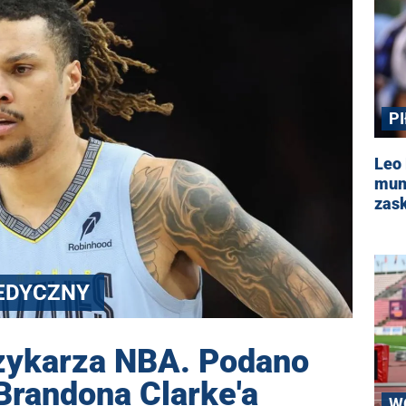
P
Leo
mund
zas
EDYCZNY
zykarza NBA. Podano
Brandona Clarke'a
W