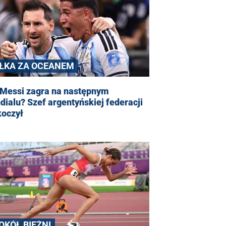
IŁKA ZA OCEANEM
 Messi zagra na następnym
ialu? Szef argentyńskiej federacji
koczył
OKÓŁ BIEŻNI