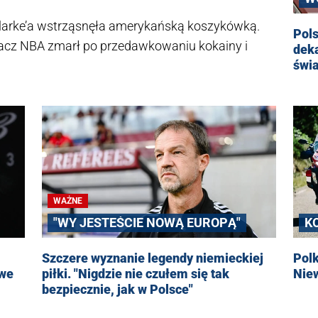
Clarke’a wstrząsnęła amerykańską koszykówką.
Pols
gracz NBA zmarł po przedawkowaniu kokainy i
deka
świ
WAŻNE
"WY JESTEŚCIE NOWĄ EUROPĄ"
K
Szczere wyznanie legendy niemieckiej
Polk
owe
piłki. "Nigdzie nie czułem się tak
Nie
bezpiecznie, jak w Polsce"