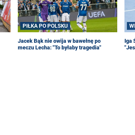
PIŁKA PO POLSKU
W
Jacek Bąk nie owija w bawełnę po
Iga 
meczu Lecha: "To byłaby tragedia"
"Jes