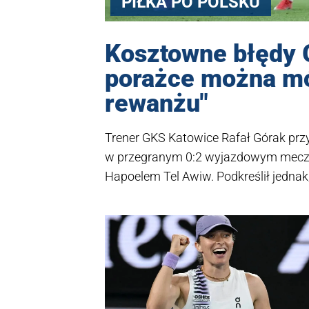
PIŁKA PO POLSKU
Kosztowne błędy 
porażce można mó
rewanżu"
Trener GKS Katowice Rafał Górak przy
w przegranym 0:2 wyjazdowym meczu 3.
Hapoelem Tel Awiw. Podkreślił jednak,
pucharach o porażce można mówić do
ocenił.