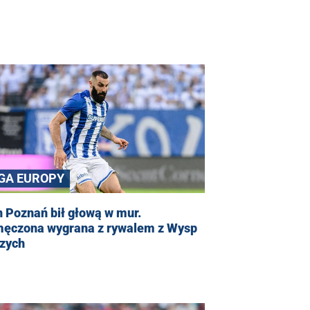
IGA EUROPY
 Poznań bił głową w mur.
ęczona wygrana z rywalem z Wysp
zych