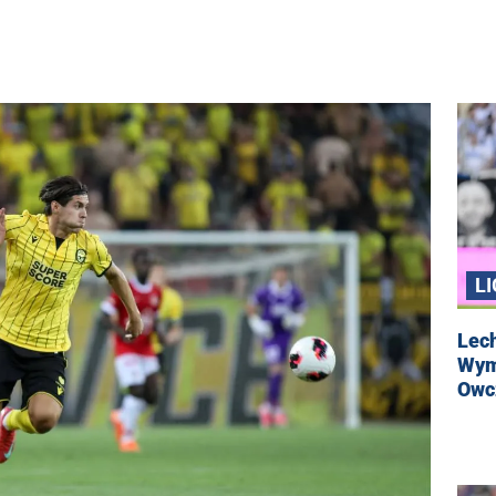
L
Lech
Wym
Owc