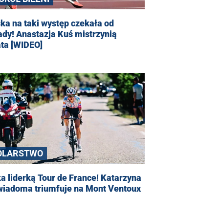
ka na taki występ czekała od
dy! Anastazja Kuś mistrzynią
ata [WIDEO]
OLARSTWO
a liderką Tour de France! Katarzyna
wiadoma triumfuje na Mont Ventoux