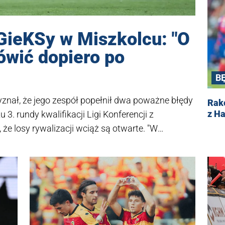
GieKSy w Miszkolcu: "O
wić dopiero po
B
znał, że jego zespół popełnił dwa poważne błędy
Rak
z H
 rundy kwalifikacji Ligi Konferencji z
 że losy rywalizacji wciąż są otwarte. "W
piero po rewanżu. Nie jesteśmy bez szans" –