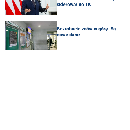
skierował do TK
Bezrobocie znów w górę. Są
nowe dane