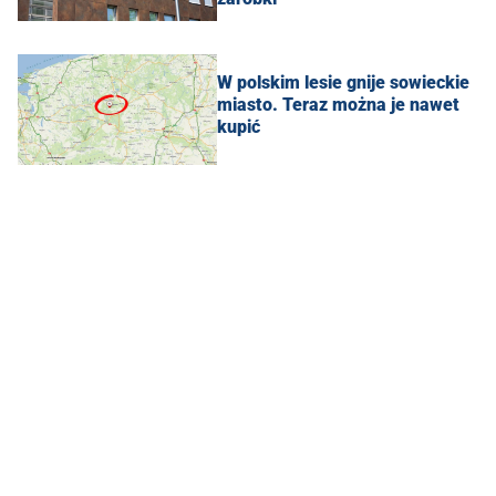
W polskim lesie gnije sowieckie
miasto. Teraz można je nawet
kupić