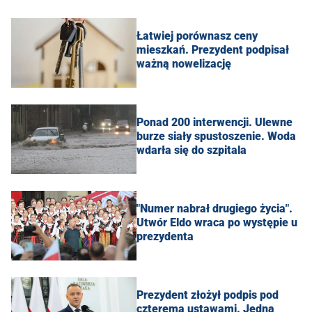
Łatwiej porównasz ceny
mieszkań. Prezydent podpisał
ważną nowelizację
Ponad 200 interwencji. Ulewne
burze siały spustoszenie. Woda
wdarła się do szpitala
"Numer nabrał drugiego życia".
Utwór Eldo wraca po występie u
prezydenta
Prezydent złożył podpis pod
czterema ustawami. Jedną