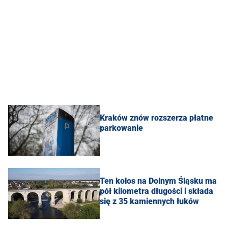
Kraków znów rozszerza płatne
parkowanie
Ten kolos na Dolnym Śląsku ma
pół kilometra długości i składa
się z 35 kamiennych łuków