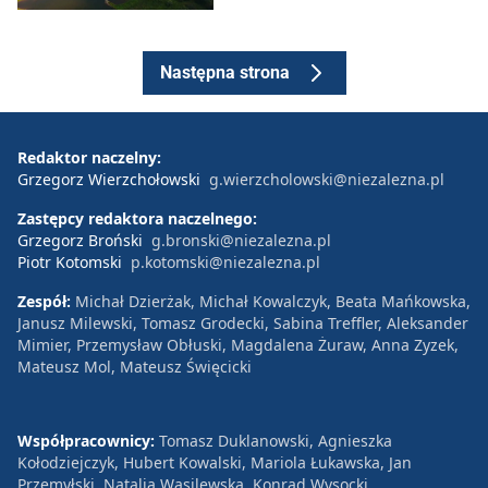
Następna strona
Redaktor naczelny:
Grzegorz Wierzchołowski
g.wierzcholowski@niezalezna.pl
Zastępcy redaktora naczelnego:
Grzegorz Broński
g.bronski@niezalezna.pl
Piotr Kotomski
p.kotomski@niezalezna.pl
Zespół:
Michał Dzierżak, Michał Kowalczyk, Beata Mańkowska,
Janusz Milewski, Tomasz Grodecki, Sabina Treffler, Aleksander
Mimier, Przemysław Obłuski, Magdalena Żuraw, Anna Zyzek,
Mateusz Mol, Mateusz Święcicki
Współpracownicy:
Tomasz Duklanowski, Agnieszka
Kołodziejczyk, Hubert Kowalski, Mariola Łukawska, Jan
Przemyłski, Natalia Wasilewska, Konrad Wysocki