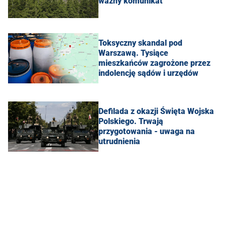
ważny komunikat
Toksyczny skandal pod
Warszawą. Tysiące
mieszkańców zagrożone przez
indolencję sądów i urzędów
Defilada z okazji Święta Wojska
Polskiego. Trwają
przygotowania - uwaga na
utrudnienia