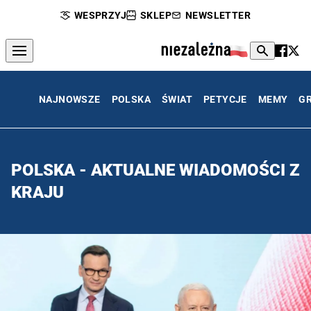
WESPRZYJ
SKLEP
NEWSLETTER
NAJNOWSZE
POLSKA
ŚWIAT
PETYCJE
MEMY
G
POLSKA - AKTUALNE WIADOMOŚCI Z
KRAJU