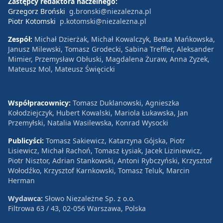
Zastępcy redaktora naczelnego:
Grzegorz Broński
g.bronski@niezalezna.pl
Piotr Kotomski
p.kotomski@niezalezna.pl
Zespół:
Michał Dzierżak, Michał Kowalczyk, Beata Mańkowska,
Janusz Milewski, Tomasz Grodecki, Sabina Treffler, Aleksander
Mimier, Przemysław Obłuski, Magdalena Żuraw, Anna Zyzek,
Mateusz Mol, Mateusz Święcicki
Współpracownicy:
Tomasz Duklanowski, Agnieszka
Kołodziejczyk, Hubert Kowalski, Mariola Łukawska, Jan
Przemyłski, Natalia Wasilewska, Konrad Wysocki
Publicyści:
Tomasz Sakiewicz, Katarzyna Gójska, Piotr
Lisiewicz, Michał Rachoń, Tomasz Łysiak, Jacek Liziniewicz,
Piotr Nisztor, Adrian Stankowski, Antoni Rybczyński, Krzysztof
Wołodźko, Krzysztof Karnkowski, Tomasz Teluk, Marcin
Herman
Wydawca:
Słowo Niezależne Sp. z o.o.
Filtrowa 63 / 43, 02-056 Warszawa, Polska