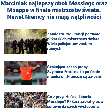
Marciniak najlepszy obok Messiego oraz
Mbappe w finale mistrzostw świata.
Nawet Niemcy nie mają wątpliwości
Zamieszki we Francji po finale
piłkarskich mistrzostw świata.
Wielu policjantów zostało
rannych
Szokująca ocena pracy
Szymona Marciniaka po finale
mundialu: „Francuzi są żałośni”
Co z przyszłością Lionela
Messiego? Piłkarz zabrał głos w
sprawie dalszych występów w