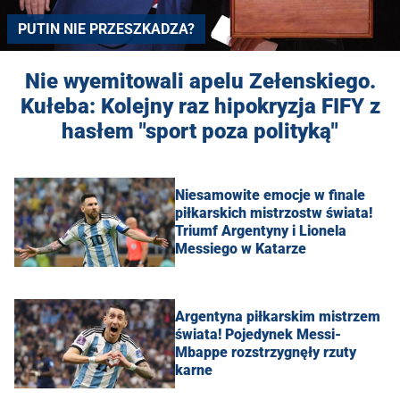
PUTIN NIE PRZESZKADZA?
Nie wyemitowali apelu Zełenskiego.
Kułeba: Kolejny raz hipokryzja FIFY z
hasłem "sport poza polityką"
Niesamowite emocje w finale
piłkarskich mistrzostw świata!
Triumf Argentyny i Lionela
Messiego w Katarze
Argentyna piłkarskim mistrzem
świata! Pojedynek Messi-
Mbappe rozstrzygnęły rzuty
karne