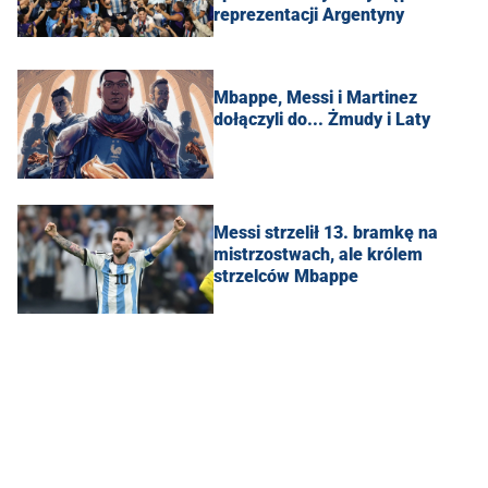
reprezentacji Argentyny
Mbappe, Messi i Martinez
dołączyli do... Żmudy i Laty
Messi strzelił 13. bramkę na
mistrzostwach, ale królem
strzelców Mbappe