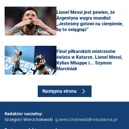
Lionel Messi jest pewien, że
Argentyna wygra mundial:
„Jesteśmy gotowi na cierpienie,
by to osiągnąć”
Finał piłkarskich mistrzostw
świata w Katarze. Lionel Messi,
Kylian Mbappe i... Szymon
Marciniak
Następna strona
Redaktor naczelny:
Grzegorz Wierzchołowski
g.wierzcholowski@niezalezna.pl