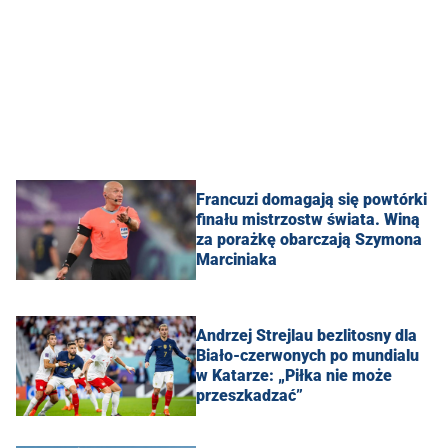
Francuzi domagają się powtórki
finału mistrzostw świata. Winą
za porażkę obarczają Szymona
Marciniaka
Andrzej Strejlau bezlitosny dla
Biało-czerwonych po mundialu
w Katarze: „Piłka nie może
przeszkadzać”