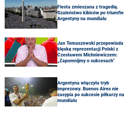
Fiesta zmieszana z tragedią.
Szaleństwo kibiców po triumfie
Argentyny na mundialu
Jan Tomaszewski przepowiada
klęskę reprezentacji Polski z
Czesławem Michniewiczem:
„Zapomnijmy o sukcesach”
Argentyna włączyła tryb
imprezowy. Buenos Aires nie
zasypia po sukcesie piłkarzy na
mundialu