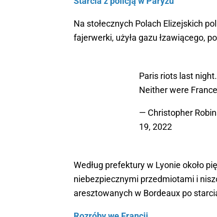
Starcia z policją w Paryżu
Na stołecznych Polach Elizejskich p
fajerwerki, użyła gazu łzawiącego, p
Paris riots last nigh
Neither were Franc
— Christopher Robi
19, 2022
Według prefektury w Lyonie około pi
niebezpiecznymi przedmiotami i niszc
aresztowanych w Bordeaux po starciach
Rozróby we Francji