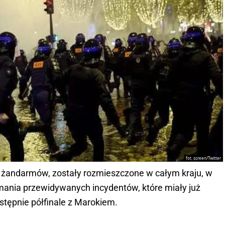
fot. screen/Twitter
w i żandarmów, zostały rozmieszczone w całym kraju, w
mania przewidywanych incydentów, które miały już
astępnie półfinale z Marokiem.