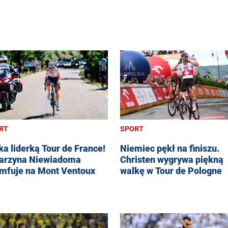
RT
SPORT
ka liderką Tour de France!
Niemiec pękł na finiszu.
arzyna Niewiadoma
Christen wygrywa piękną
umfuje na Mont Ventoux
walkę w Tour de Pologne