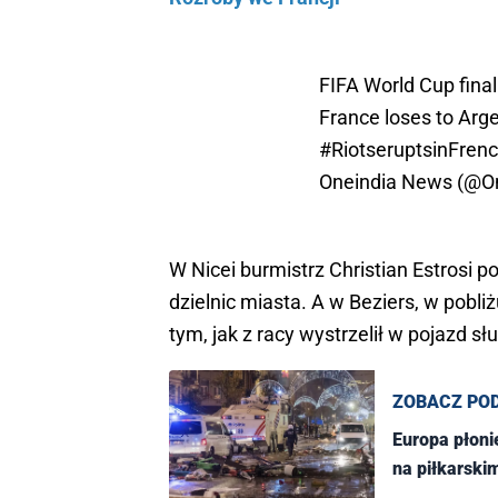
FIFA World Cup final:
France loses to Arg
#RiotseruptsinFrenc
Oneindia News (@O
W Nicei burmistrz Christian Estrosi p
dzielnic miasta. A w Beziers, w pobli
tym, jak z racy wystrzelił w pojazd s
ZOBACZ PO
Europa płon
na piłkarski