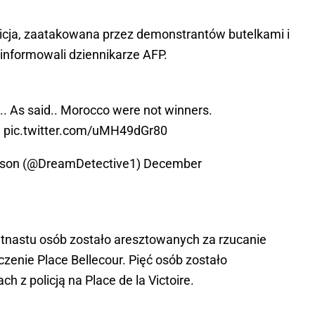
olicja, zaatakowana przez demonstrantów butelkami i
oinformowali dziennikarze AFP.
t... As said.. Morocco were not winners.
e
pic.twitter.com/uMH49dGr80
nson (@DreamDetective1)
December
ętnastu osób zostało aresztowanych za rzucanie
zenie Place Bellecour. Pięć osób zostało
 z policją na Place de la Victoire.