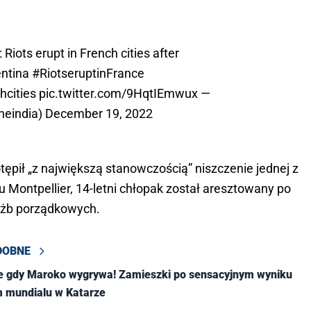
 Riots erupt in French cities after
entina
#RiotseruptinFrance
hcities
pic.twitter.com/9HqtIEmwux
—
neindia)
December 19, 2022
otępił „z największą stanowczością” niszczenie jednej z
żu Montpellier, 14-letni chłopak został aresztowany po
łużb porządkowych.
DOBNE
ie gdy Maroko wygrywa! Zamieszki po sensacyjnym wyniku
m mundialu w Katarze