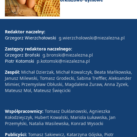
Redaktor naczelny:
Grzegorz Wierzchołowski
g.wierzcholowski@niezalezna.pl
Zastępcy redaktora naczelnego:
Grzegorz Broński
g.bronski@niezalezna.pl
Piotr Kotomski
p.kotomski@niezalezna.pl
Zespół:
Michał Dzierżak, Michał Kowalczyk, Beata Mańkowska,
Janusz Milewski, Tomasz Grodecki, Sabina Treffler, Aleksander
Mimier, Przemysław Obłuski, Magdalena Żuraw, Anna Zyzek,
Mateusz Mol, Mateusz Święcicki
Współpracownicy:
Tomasz Duklanowski, Agnieszka
Kołodziejczyk, Hubert Kowalski, Mariola Łukawska, Jan
Przemyłski, Natalia Wasilewska, Konrad Wysocki
Publicyści:
Tomasz Sakiewicz, Katarzyna Gójska, Piotr