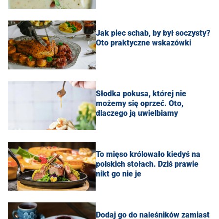
Jak piec schab, by był soczysty?
Oto praktyczne wskazówki
Słodka pokusa, której nie
możemy się oprzeć. Oto,
dlaczego ją uwielbiamy
To mięso królowało kiedyś na
polskich stołach. Dziś prawie
nikt go nie je
Dodaj go do naleśników zamiast