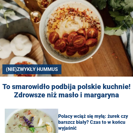
(NIE)ZWYKŁY HUMMUS
To smarowidło podbija polskie kuchnie!
Zdrowsze niż masło i margaryna
Polacy wciąż się mylą: żurek czy
barszcz biały? Czas to w końcu
wyjaśnić