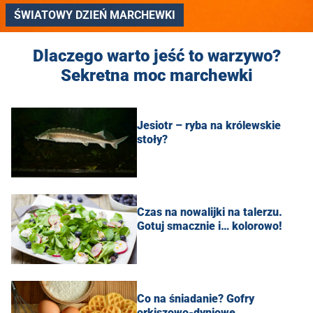
ŚWIATOWY DZIEŃ MARCHEWKI
Dlaczego warto jeść to warzywo?
Sekretna moc marchewki
Jesiotr – ryba na królewskie
stoły?
Czas na nowalijki na talerzu.
Gotuj smacznie i… kolorowo!
Co na śniadanie? Gofry
orkiszowo-dyniowe