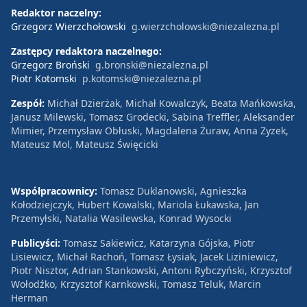
Redaktor naczelny:
Grzegorz Wierzchołowski
g.wierzcholowski@niezalezna.pl
Zastępcy redaktora naczelnego:
Grzegorz Broński
g.bronski@niezalezna.pl
Piotr Kotomski
p.kotomski@niezalezna.pl
Zespół:
Michał Dzierżak, Michał Kowalczyk, Beata Mańkowska,
Janusz Milewski, Tomasz Grodecki, Sabina Treffler, Aleksander
Mimier, Przemysław Obłuski, Magdalena Żuraw, Anna Zyzek,
Mateusz Mol, Mateusz Święcicki
Współpracownicy:
Tomasz Duklanowski, Agnieszka
Kołodziejczyk, Hubert Kowalski, Mariola Łukawska, Jan
Przemyłski, Natalia Wasilewska, Konrad Wysocki
Publicyści:
Tomasz Sakiewicz, Katarzyna Gójska, Piotr
Lisiewicz, Michał Rachoń, Tomasz Łysiak, Jacek Liziniewicz,
Piotr Nisztor, Adrian Stankowski, Antoni Rybczyński, Krzysztof
Wołodźko, Krzysztof Karnkowski, Tomasz Teluk, Marcin
Herman