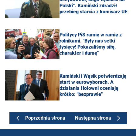
Polski”. Kamiński zdradził
przebieg starcia z komisarz UE
Politycy PiS ramię w ramię z
rolnikami. "Były nas setki
tysięcy! Pokazaliśmy siłę,
charakter i dumę"
Kamiński i Wąsik potwierdzają
start w eurowyborach. A
działania Hołowni oceniają
krótko: "bezprawie"
Poprzednia strona
Następna strona