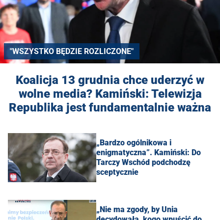
"WSZYSTKO BĘDZIE ROZLICZONE"
Koalicja 13 grudnia chce uderzyć w
wolne media? Kamiński: Telewizja
Republika jest fundamentalnie ważna
„Bardzo ogólnikowa i
enigmatyczna”. Kamiński: Do
Tarczy Wschód podchodzę
sceptycznie
„Nie ma zgody, by Unia
decydowała, kogo wpuścić do