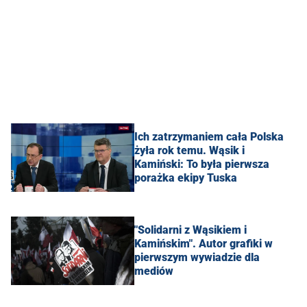
Ich zatrzymaniem cała Polska
żyła rok temu. Wąsik i
Kamiński: To była pierwsza
porażka ekipy Tuska
"Solidarni z Wąsikiem i
Kamińskim". Autor grafiki w
pierwszym wywiadzie dla
mediów