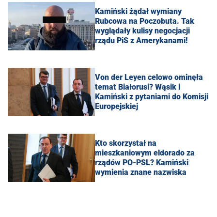
Kamiński żądał wymiany
Rubcowa na Poczobuta. Tak
wyglądały kulisy negocjacji
rządu PiS z Amerykanami!
Von der Leyen celowo ominęła
temat Białorusi? Wąsik i
Kamiński z pytaniami do Komisji
Europejskiej
Kto skorzystał na
mieszkaniowym eldorado za
rządów PO-PSL? Kamiński
wymienia znane nazwiska