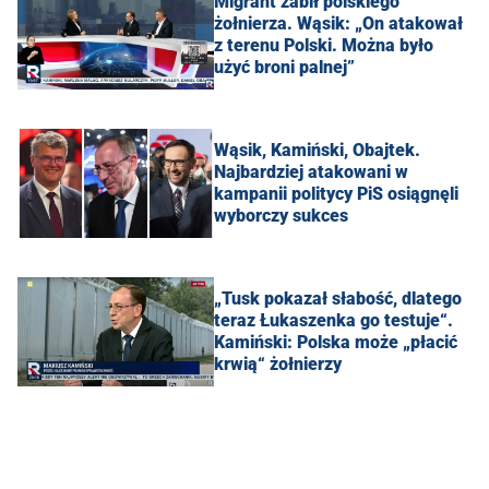
Migrant zabił polskiego
żołnierza. Wąsik: „On atakował
z terenu Polski. Można było
użyć broni palnej”
Wąsik, Kamiński, Obajtek.
Najbardziej atakowani w
kampanii politycy PiS osiągnęli
wyborczy sukces
„Tusk pokazał słabość, dlatego
teraz Łukaszenka go testuje“.
Kamiński: Polska może „płacić
krwią“ żołnierzy