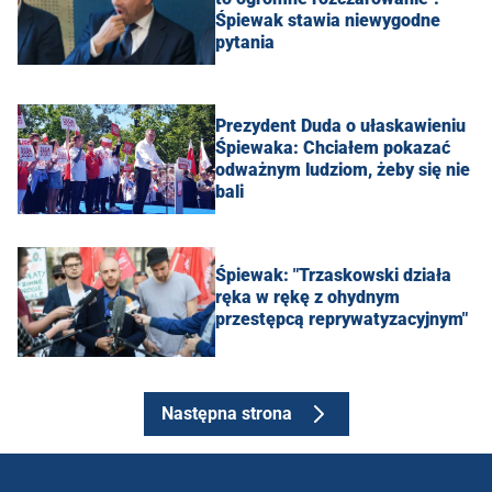
Śpiewak stawia niewygodne
pytania
Prezydent Duda o ułaskawieniu
Śpiewaka: Chciałem pokazać
odważnym ludziom, żeby się nie
bali
Śpiewak: "Trzaskowski działa
ręka w rękę z ohydnym
przestępcą reprywatyzacyjnym"
Następna strona