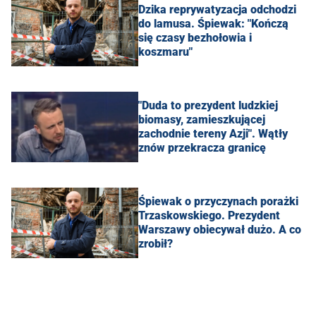
Dzika reprywatyzacja odchodzi
do lamusa. Śpiewak: "Kończą
się czasy bezhołowia i
koszmaru"
"Duda to prezydent ludzkiej
biomasy, zamieszkującej
zachodnie tereny Azji". Wątły
znów przekracza granicę
Śpiewak o przyczynach porażki
Trzaskowskiego. Prezydent
Warszawy obiecywał dużo. A co
zrobił?