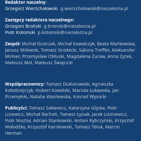
Redaktor naczelny:
Grzegorz Wierzchołowski
g.wierzcholowski@niezalezna.pl
Zastępcy redaktora naczelnego:
Grzegorz Broński
g.bronski@niezalezna.pl
Piotr Kotomski
p.kotomski@niezalezna.pl
Zespół:
Michał Dzierżak, Michał Kowalczyk, Beata Mańkowska,
Janusz Milewski, Tomasz Grodecki, Sabina Treffler, Aleksander
Mimier, Przemysław Obłuski, Magdalena Żuraw, Anna Zyzek,
Mateusz Mol, Mateusz Święcicki
Współpracownicy:
Tomasz Duklanowski, Agnieszka
Kołodziejczyk, Hubert Kowalski, Mariola Łukawska, Jan
Przemyłski, Natalia Wasilewska, Konrad Wysocki
Publicyści:
Tomasz Sakiewicz, Katarzyna Gójska, Piotr
Lisiewicz, Michał Rachoń, Tomasz Łysiak, Jacek Liziniewicz,
Piotr Nisztor, Adrian Stankowski, Antoni Rybczyński, Krzysztof
Wołodźko, Krzysztof Karnkowski, Tomasz Teluk, Marcin
Herman