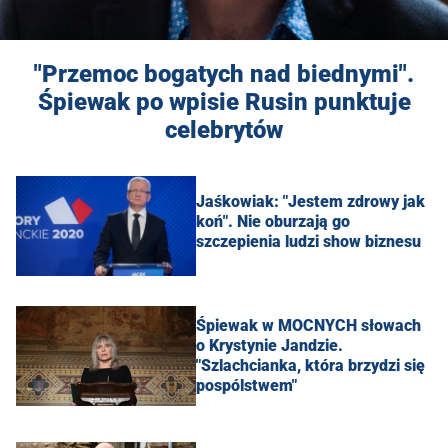
"Przemoc bogatych nad biednymi".
Śpiewak po wpisie Rusin punktuje
celebrytów
Jaśkowiak: "Jestem zdrowy jak
koń". Nie oburzają go
szczepienia ludzi show biznesu
Śpiewak w MOCNYCH słowach
o Krystynie Jandzie.
"Szlachcianka, która brzydzi się
pospólstwem"