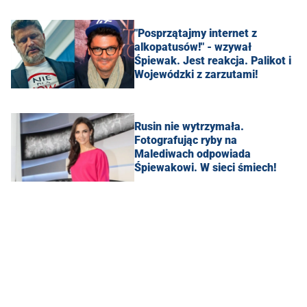
"Posprzątajmy internet z
alkopatusów!" - wzywał
Śpiewak. Jest reakcja. Palikot i
Wojewódzki z zarzutami!
Rusin nie wytrzymała.
Fotografując ryby na
Malediwach odpowiada
Śpiewakowi. W sieci śmiech!