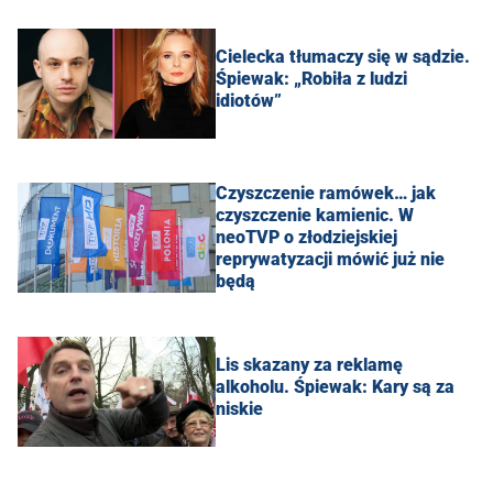
Cielecka tłumaczy się w sądzie.
Śpiewak: „Robiła z ludzi
idiotów”
Czyszczenie ramówek… jak
czyszczenie kamienic. W
neoTVP o złodziejskiej
reprywatyzacji mówić już nie
będą
Lis skazany za reklamę
alkoholu. Śpiewak: Kary są za
niskie