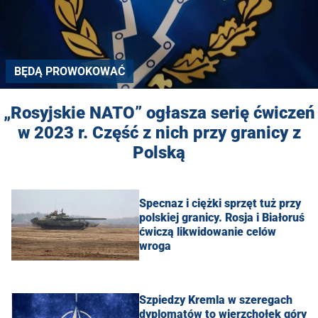
BĘDĄ PROWOKOWAĆ
„Rosyjskie NATO” ogłasza serię ćwiczeń
w 2023 r. Część z nich przy granicy z
Polską
Specnaz i ciężki sprzęt tuż przy
polskiej granicy. Rosja i Białoruś
ćwiczą likwidowanie celów
wroga
Szpiedzy Kremla w szeregach
dyplomatów to wierzchołek góry