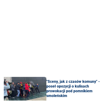
"Sceny, jak z czasów komuny" -
poseł opozycji o kulisach
prowokacji pod pomnikiem
smoleńskim