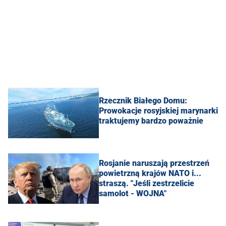
Rzecznik Białego Domu:
Prowokacje rosyjskiej marynarki
traktujemy bardzo poważnie
Rosjanie naruszają przestrzeń
powietrzną krajów NATO i...
straszą. "Jeśli zestrzelicie
samolot - WOJNA"