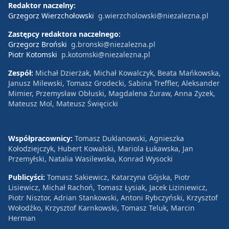
Redaktor naczelny:
Grzegorz Wierzchołowski
g.wierzcholowski@niezalezna.pl
Zastępcy redaktora naczelnego:
Grzegorz Broński
g.bronski@niezalezna.pl
Piotr Kotomski
p.kotomski@niezalezna.pl
Zespół:
Michał Dzierżak, Michał Kowalczyk, Beata Mańkowska,
Janusz Milewski, Tomasz Grodecki, Sabina Treffler, Aleksander
Mimier, Przemysław Obłuski, Magdalena Żuraw, Anna Zyzek,
Mateusz Mol, Mateusz Święcicki
Współpracownicy:
Tomasz Duklanowski, Agnieszka
Kołodziejczyk, Hubert Kowalski, Mariola Łukawska, Jan
Przemyłski, Natalia Wasilewska, Konrad Wysocki
Publicyści:
Tomasz Sakiewicz, Katarzyna Gójska, Piotr
Lisiewicz, Michał Rachoń, Tomasz Łysiak, Jacek Liziniewicz,
Piotr Nisztor, Adrian Stankowski, Antoni Rybczyński, Krzysztof
Wołodźko, Krzysztof Karnkowski, Tomasz Teluk, Marcin
Herman