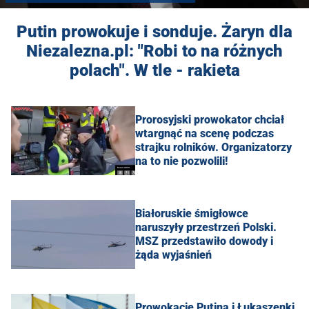
Putin prowokuje i sonduje. Żaryn dla
Niezalezna.pl: "Robi to na różnych
polach". W tle - rakieta
Prorosyjski prowokator chciał
wtargnąć na scenę podczas
strajku rolników. Organizatorzy
na to nie pozwolili!
Białoruskie śmigłowce
naruszyły przestrzeń Polski.
MSZ przedstawiło dowody i
żąda wyjaśnień
Prowokacje Putina i Łukaszenki