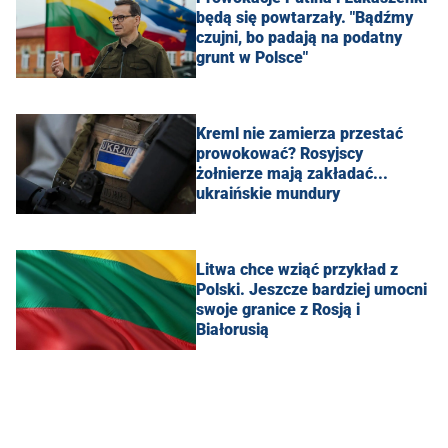
będą się powtarzały. "Bądźmy
czujni, bo padają na podatny
grunt w Polsce"
Kreml nie zamierza przestać
prowokować? Rosyjscy
żołnierze mają zakładać...
ukraińskie mundury
Litwa chce wziąć przykład z
Polski. Jeszcze bardziej umocni
swoje granice z Rosją i
Białorusią