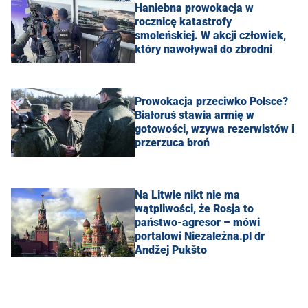
Haniebna prowokacja w
rocznicę katastrofy
smoleńskiej. W akcji człowiek,
który nawoływał do zbrodni
Prowokacja przeciwko Polsce?
Białoruś stawia armię w
gotowości, wzywa rezerwistów i
przerzuca broń
Na Litwie nikt nie ma
wątpliwości, że Rosja to
państwo-agresor – mówi
portalowi Niezależna.pl dr
Andžej Pukšto