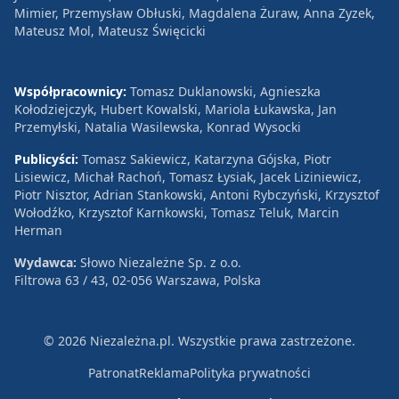
Mimier, Przemysław Obłuski, Magdalena Żuraw, Anna Zyzek,
Mateusz Mol, Mateusz Święcicki
Współpracownicy:
Tomasz Duklanowski, Agnieszka
Kołodziejczyk, Hubert Kowalski, Mariola Łukawska, Jan
Przemyłski, Natalia Wasilewska, Konrad Wysocki
Publicyści:
Tomasz Sakiewicz, Katarzyna Gójska, Piotr
Lisiewicz, Michał Rachoń, Tomasz Łysiak, Jacek Liziniewicz,
Piotr Nisztor, Adrian Stankowski, Antoni Rybczyński, Krzysztof
Wołodźko, Krzysztof Karnkowski, Tomasz Teluk, Marcin
Herman
Wydawca:
Słowo Niezależne Sp. z o.o.
Filtrowa 63 / 43, 02-056 Warszawa, Polska
© 2026 Niezależna.pl. Wszystkie prawa zastrzeżone.
Patronat
Reklama
Polityka prywatności