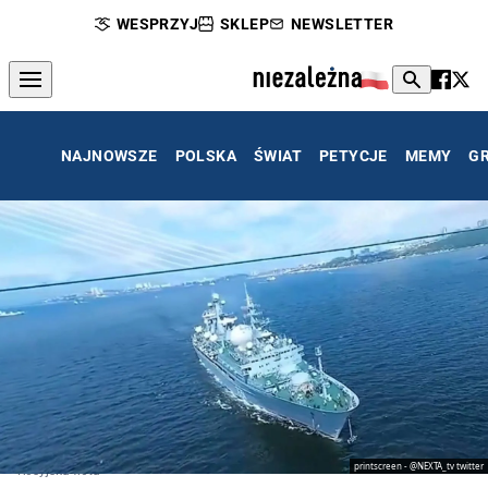
WESPRZYJ
SKLEP
NEWSLETTER
NAJNOWSZE
POLSKA
ŚWIAT
PETYCJE
MEMY
G
printscreen - @NEXTA_tv twitter
Rosyjska flota