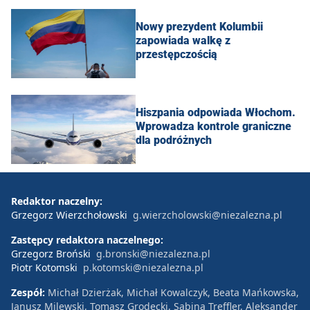
Nowy prezydent Kolumbii
zapowiada walkę z
przestępczością
Hiszpania odpowiada Włochom.
Wprowadza kontrole graniczne
dla podróżnych
Redaktor naczelny:
Grzegorz Wierzchołowski
g.wierzcholowski@niezalezna.pl
Zastępcy redaktora naczelnego:
Grzegorz Broński
g.bronski@niezalezna.pl
Piotr Kotomski
p.kotomski@niezalezna.pl
Zespół:
Michał Dzierżak, Michał Kowalczyk, Beata Mańkowska,
Janusz Milewski, Tomasz Grodecki, Sabina Treffler, Aleksander