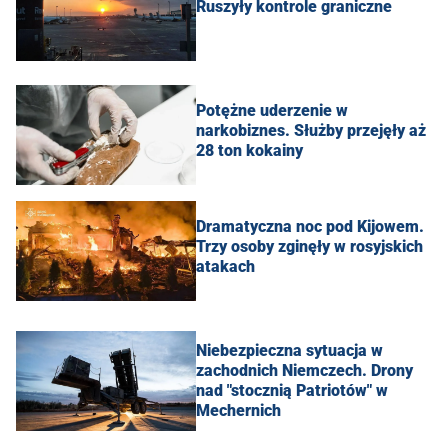
Ruszyły kontrole graniczne
Potężne uderzenie w
narkobiznes. Służby przejęły aż
28 ton kokainy
Dramatyczna noc pod Kijowem.
Trzy osoby zginęły w rosyjskich
atakach
Niebezpieczna sytuacja w
zachodnich Niemczech. Drony
nad "stocznią Patriotów" w
Mechernich