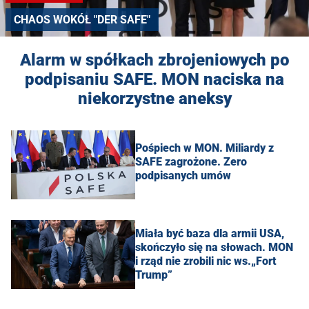
CHAOS WOKÓŁ "DER SAFE"
Alarm w spółkach zbrojeniowych po
podpisaniu SAFE. MON naciska na
niekorzystne aneksy
Pośpiech w MON. Miliardy z
SAFE zagrożone. Zero
podpisanych umów
Miała być baza dla armii USA,
skończyło się na słowach. MON
i rząd nie zrobili nic ws.„Fort
Trump”