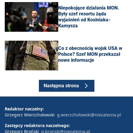
Niepokojące działania MON.
Były szef resortu żąda
wyjaśnień od Kosiniaka-
Kamysza
Co z obecnością wojsk USA w
Polsce? Szef MON przekazał
nowe informacje
Następna strona
Redaktor naczelny:
Grzegorz Wierzchołowski
g.wierzcholowski@niezalezna.pl
Zastępcy redaktora naczelnego:
Grzegorz Broński
g.bronski@niezalezna.pl