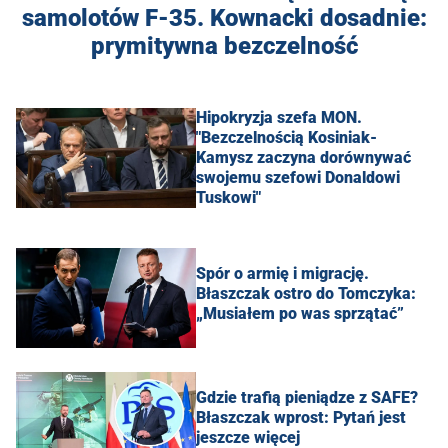
samolotów F-35. Kownacki dosadnie:
prymitywna bezczelność
Hipokryzja szefa MON.
"Bezczelnością Kosiniak-
Kamysz zaczyna dorównywać
swojemu szefowi Donaldowi
Tuskowi"
Spór o armię i migrację.
Błaszczak ostro do Tomczyka:
„Musiałem po was sprzątać”
Gdzie trafią pieniądze z SAFE?
Błaszczak wprost: Pytań jest
jeszcze więcej