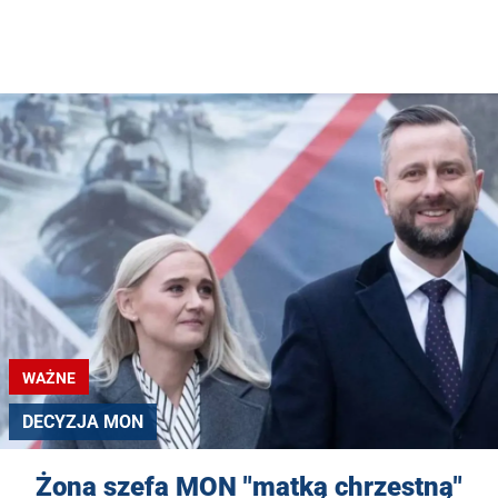
WAŻNE
DECYZJA MON
Żona szefa MON "matką chrzestną"