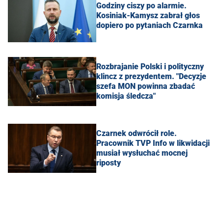
Godziny ciszy po alarmie.
Kosiniak-Kamysz zabrał głos
dopiero po pytaniach Czarnka
Rozbrajanie Polski i polityczny
klincz z prezydentem. "Decyzje
szefa MON powinna zbadać
komisja śledcza"
Czarnek odwrócił role.
Pracownik TVP Info w likwidacji
musiał wysłuchać mocnej
riposty