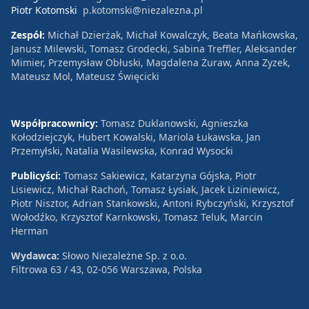
Piotr Kotomski
p.kotomski@niezalezna.pl
Zespół:
Michał Dzierżak, Michał Kowalczyk, Beata Mańkowska,
Janusz Milewski, Tomasz Grodecki, Sabina Treffler, Aleksander
Mimier, Przemysław Obłuski, Magdalena Żuraw, Anna Zyzek,
Mateusz Mol, Mateusz Święcicki
Współpracownicy:
Tomasz Duklanowski, Agnieszka
Kołodziejczyk, Hubert Kowalski, Mariola Łukawska, Jan
Przemyłski, Natalia Wasilewska, Konrad Wysocki
Publicyści:
Tomasz Sakiewicz, Katarzyna Gójska, Piotr
Lisiewicz, Michał Rachoń, Tomasz Łysiak, Jacek Liziniewicz,
Piotr Nisztor, Adrian Stankowski, Antoni Rybczyński, Krzysztof
Wołodźko, Krzysztof Karnkowski, Tomasz Teluk, Marcin
Herman
Wydawca:
Słowo Niezależne Sp. z o.o.
Filtrowa 63 / 43, 02-056 Warszawa, Polska