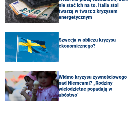
nie stać ich na to. Italia stoi
twarzą w twarz z kryzysem
energetycznym
Szwecja w obliczu kryzysu
ekonomicznego?
Widmo kryzysu żywnościowego
nad Niemcami? „Rodziny
wielodzietne popadają w
ubóstwo"