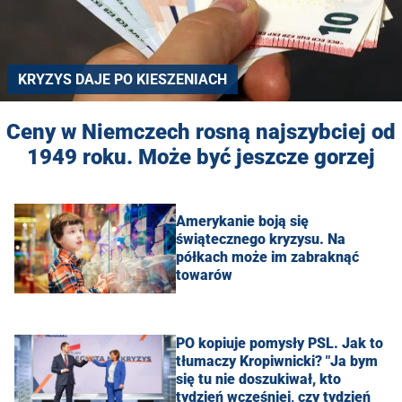
KRYZYS DAJE PO KIESZENIACH
Ceny w Niemczech rosną najszybciej od
1949 roku. Może być jeszcze gorzej
Amerykanie boją się
świątecznego kryzysu. Na
półkach może im zabraknąć
towarów
PO kopiuje pomysły PSL. Jak to
tłumaczy Kropiwnicki? "Ja bym
się tu nie doszukiwał, kto
tydzień wcześniej, czy tydzień