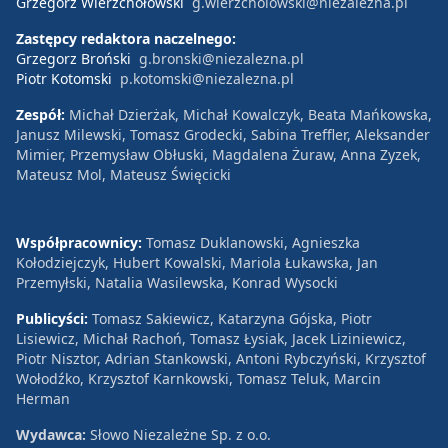
Grzegorz Wierzchołowski
g.wierzcholowski@niezalezna.pl
Zastępcy redaktora naczelnego:
Grzegorz Broński
g.bronski@niezalezna.pl
Piotr Kotomski
p.kotomski@niezalezna.pl
Zespół:
Michał Dzierżak, Michał Kowalczyk, Beata Mańkowska,
Janusz Milewski, Tomasz Grodecki, Sabina Treffler, Aleksander
Mimier, Przemysław Obłuski, Magdalena Żuraw, Anna Zyzek,
Mateusz Mol, Mateusz Święcicki
Współpracownicy:
Tomasz Duklanowski, Agnieszka
Kołodziejczyk, Hubert Kowalski, Mariola Łukawska, Jan
Przemyłski, Natalia Wasilewska, Konrad Wysocki
Publicyści:
Tomasz Sakiewicz, Katarzyna Gójska, Piotr
Lisiewicz, Michał Rachoń, Tomasz Łysiak, Jacek Liziniewicz,
Piotr Nisztor, Adrian Stankowski, Antoni Rybczyński, Krzysztof
Wołodźko, Krzysztof Karnkowski, Tomasz Teluk, Marcin
Herman
Wydawca:
Słowo Niezależne Sp. z o.o.