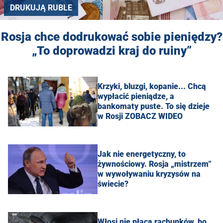
DRUKUJĄ RUBLE
Rosja chce dodrukować sobie pieniędzy?
„To doprowadzi kraj do ruiny”
Krzyki, bluzgi, kopanie... Chcą
wypłacić pieniądze, a
bankomaty puste. To się dzieje
w Rosji ZOBACZ WIDEO
Jak nie energetyczny, to
żywnościowy. Rosja „mistrzem”
w wywoływaniu kryzysów na
świecie?
Włosi nie płacą rachunków, bo…