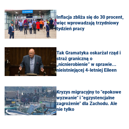
Inflacja zbliża się do 30 procent,
więc wprowadzają trzydniowy
tydzień pracy
Tak Gramatyka oskarżał rząd i
straż graniczną o
„nicnierobienie” w sprawie...
nieistniejącej 4-letniej Eileen
Kryzys migracyjny to "epokowe
wyzwanie" i "egzystencjalne
zagrożenie" dla Zachodu. Ale
nie tylko