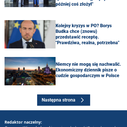
później coś złożył"
Kolejny kryzys w PO? Borys
Budka chce (znowu)
przedstawić receptę.
"Prawdziwa, realna, potrzebna"
Niemcy nie mogą się nachwalić.
Ekonomiczny dziennik pisze o
cudzie gospodarczym w Polsce
Następna strona
Redaktor naczelny: