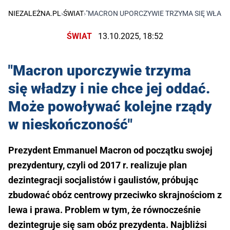
NIEZALEŻNA.PL
›
ŚWIAT
›
"MACRON UPORCZYWIE TRZYMA SIĘ WŁADZ
ŚWIAT
13.10.2025, 18:52
"Macron uporczywie trzyma
się władzy i nie chce jej oddać.
Może powoływać kolejne rządy
w nieskończoność"
Prezydent Emmanuel Macron od początku swojej
prezydentury, czyli od 2017 r. realizuje plan
dezintegracji socjalistów i gaulistów, próbując
zbudować obóz centrowy przeciwko skrajnościom z
lewa i prawa. Problem w tym, że równocześnie
dezintegruje się sam obóz prezydenta. Najbliżsi