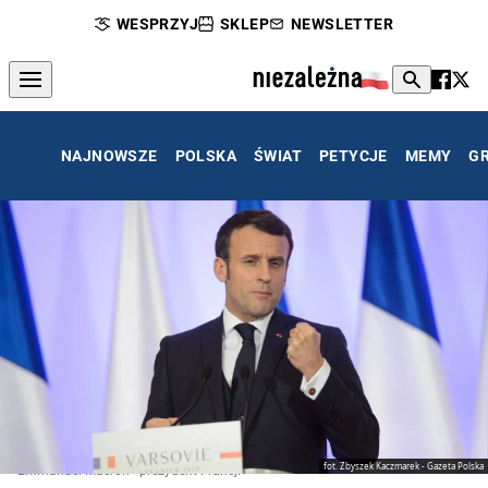
WESPRZYJ
SKLEP
NEWSLETTER
NAJNOWSZE
POLSKA
ŚWIAT
PETYCJE
MEMY
G
fot. Zbyszek Kaczmarek - Gazeta Polska
Emmanuel Macron - prezydent Francji