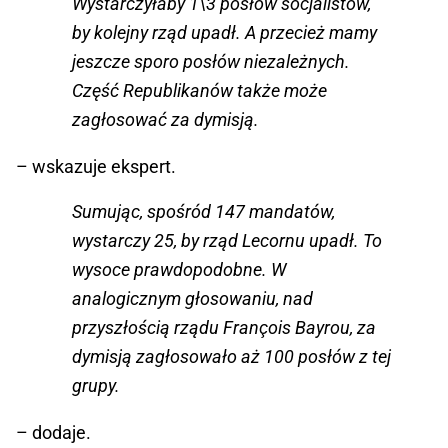
Wystarczyłaby 1\3 posłów socjalistów,
by kolejny rząd upadł. A przecież mamy
jeszcze sporo posłów niezależnych.
Część Republikanów także może
zagłosować za dymisją.
– wskazuje ekspert.
Sumując, spośród 147 mandatów,
wystarczy 25, by rząd Lecornu upadł. To
wysoce prawdopodobne. W
analogicznym głosowaniu, nad
przyszłością rządu François Bayrou, za
dymisją zagłosowało aż 100 posłów z tej
grupy.
– dodaje.