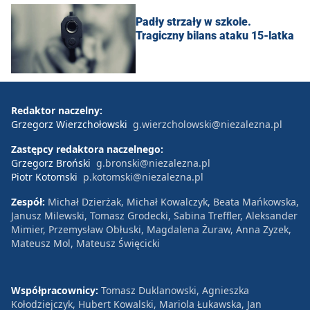
Padły strzały w szkole.
Tragiczny bilans ataku 15-latka
Redaktor naczelny:
Grzegorz Wierzchołowski
g.wierzcholowski@niezalezna.pl
Zastępcy redaktora naczelnego:
Grzegorz Broński
g.bronski@niezalezna.pl
Piotr Kotomski
p.kotomski@niezalezna.pl
Zespół:
Michał Dzierżak, Michał Kowalczyk, Beata Mańkowska,
Janusz Milewski, Tomasz Grodecki, Sabina Treffler, Aleksander
Mimier, Przemysław Obłuski, Magdalena Żuraw, Anna Zyzek,
Mateusz Mol, Mateusz Święcicki
Współpracownicy:
Tomasz Duklanowski, Agnieszka
Kołodziejczyk, Hubert Kowalski, Mariola Łukawska, Jan