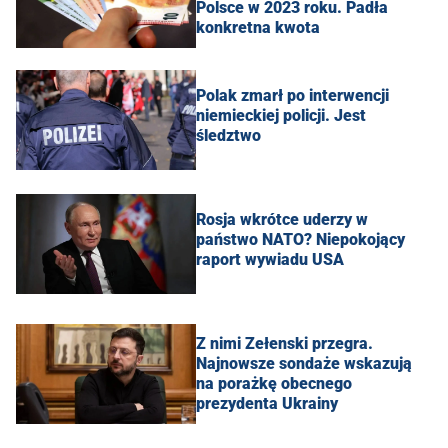
Polsce w 2023 roku. Padła
konkretna kwota
Polak zmarł po interwencji
niemieckiej policji. Jest
śledztwo
Rosja wkrótce uderzy w
państwo NATO? Niepokojący
raport wywiadu USA
Z nimi Zełenski przegra.
Najnowsze sondaże wskazują
na porażkę obecnego
prezydenta Ukrainy