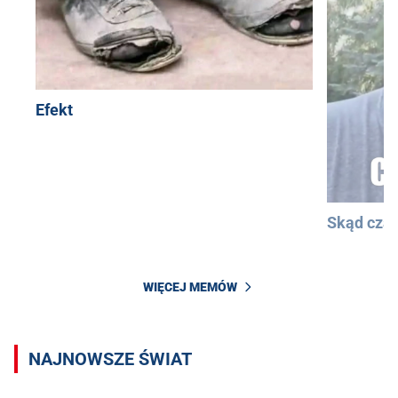
Efekt
Skąd cza
WIĘCEJ MEMÓW
NAJNOWSZE ŚWIAT