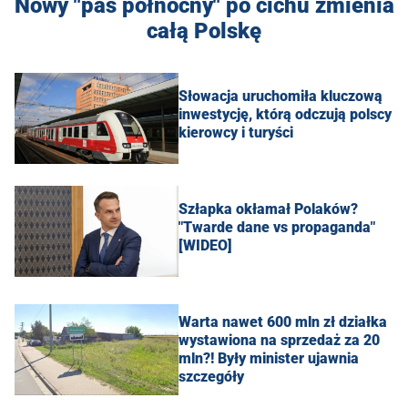
Nowy "pas północny" po cichu zmienia
całą Polskę
Słowacja uruchomiła kluczową
inwestycję, którą odczują polscy
kierowcy i turyści
Szłapka okłamał Polaków?
"Twarde dane vs propaganda"
[WIDEO]
Warta nawet 600 mln zł działka
wystawiona na sprzedaż za 20
mln?! Były minister ujawnia
szczegóły