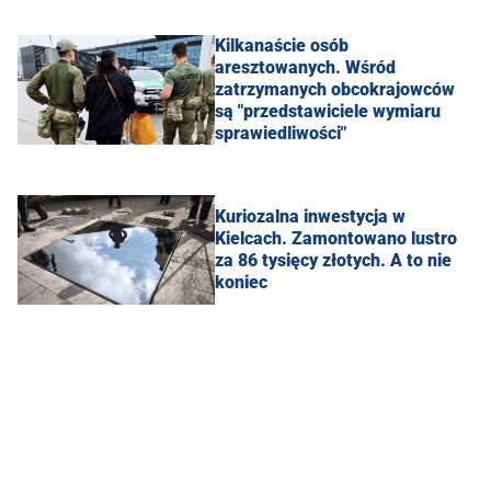
Kilkanaście osób
aresztowanych. Wśród
zatrzymanych obcokrajowców
są "przedstawiciele wymiaru
sprawiedliwości"
Kuriozalna inwestycja w
Kielcach. Zamontowano lustro
za 86 tysięcy złotych. A to nie
koniec