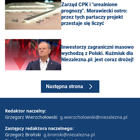
Zarząd CPK i "urealnione
prognozy". Morawiecki ostro:
przez tych partaczy projekt
przestaje się liczyć
Inwestorzy zagraniczni masowo
wychodzą z Polski. Kuźmiuk dla
Niezalezna.pl: jest coraz drożej!
Następna strona
Redaktor naczelny:
Grzegorz Wierzchołowski
g.wierzcholowski@niezalezna.pl
Zastępcy redaktora naczelnego:
Grzegorz Broński
g.bronski@niezalezna.pl