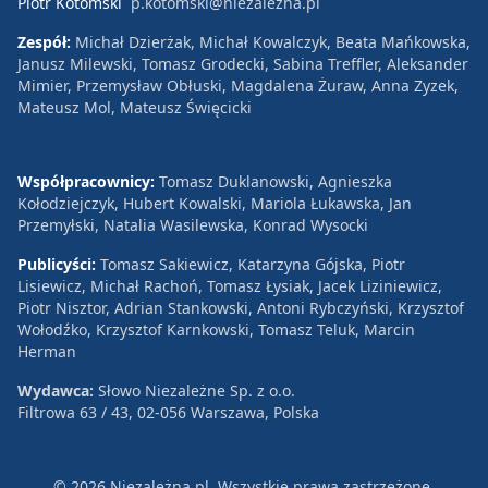
Piotr Kotomski
p.kotomski@niezalezna.pl
Zespół:
Michał Dzierżak, Michał Kowalczyk, Beata Mańkowska,
Janusz Milewski, Tomasz Grodecki, Sabina Treffler, Aleksander
Mimier, Przemysław Obłuski, Magdalena Żuraw, Anna Zyzek,
Mateusz Mol, Mateusz Święcicki
Współpracownicy:
Tomasz Duklanowski, Agnieszka
Kołodziejczyk, Hubert Kowalski, Mariola Łukawska, Jan
Przemyłski, Natalia Wasilewska, Konrad Wysocki
Publicyści:
Tomasz Sakiewicz, Katarzyna Gójska, Piotr
Lisiewicz, Michał Rachoń, Tomasz Łysiak, Jacek Liziniewicz,
Piotr Nisztor, Adrian Stankowski, Antoni Rybczyński, Krzysztof
Wołodźko, Krzysztof Karnkowski, Tomasz Teluk, Marcin
Herman
Wydawca:
Słowo Niezależne Sp. z o.o.
Filtrowa 63 / 43, 02-056 Warszawa, Polska
© 2026 Niezależna.pl. Wszystkie prawa zastrzeżone.