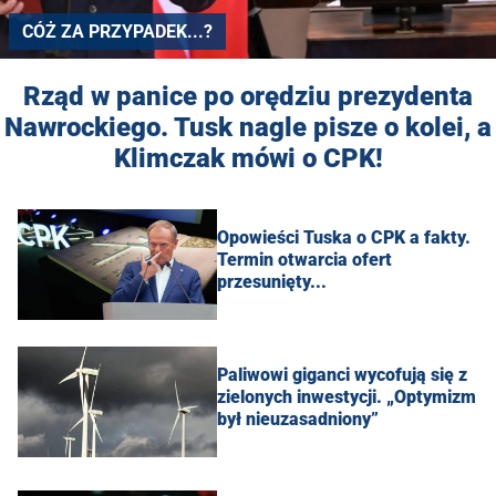
CÓŻ ZA PRZYPADEK...?
Rząd w panice po orędziu prezydenta
Nawrockiego. Tusk nagle pisze o kolei, a
Klimczak mówi o CPK!
Opowieści Tuska o CPK a fakty.
Termin otwarcia ofert
przesunięty...
Paliwowi giganci wycofują się z
zielonych inwestycji. „Optymizm
był nieuzasadniony”