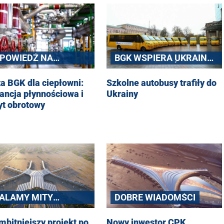
ki w Jaworznie przez
chodowych firmy CATL.
 się z Polski...?
POWIEDŹ NA
BGK WSPIERA UKRAINĘ:
ROST CEN
100 AUTOBUSÓW Z KE I
UROWCÓW
FSM
ta BGK dla ciepłowni:
Szkolne autobusy trafiły do
ERGETYCZNYCH
ancja płynnościowa i
Ukrainy
yt obrotowy
DOBRE WIADOMŚCI
ALAMY MITY
TYCZĄCE CPK
Nowy inwestor CPK
mbitniejszy projekt po