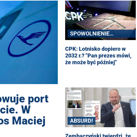
SPOWOLNIENIE
INWESTYCJI
CPK: Lotnisko dopiero w
2032 r.? "Pan prezes mówi,
że może być później"
owuje port
cie. W
łos Maciej
ABSURD!
Zembaczyński twierdzi, że