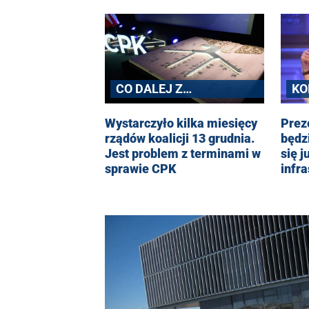
CO DALEJ Z
KO
INWESTYCJĄ?
IN
Wystarczyło kilka miesięcy
Preze
rządów koalicji 13 grudnia.
będz
Jest problem z terminami w
się j
sprawie CPK
infra