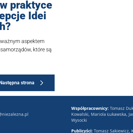
 w praktyce
pcje Idei
h?
st ważnym aspektem
 samorządów, które są
Następna strona
Współpracownicy:
Tomasz Duk
@niezalezna.pl
Kowalski, Mariola Łukawska, Ja
Wysocki
Publicyści:
Tomasz Sakiewicz, K