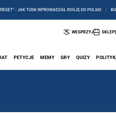
"RESET" - JAK TUSK WPROWADZAŁ ROSJĘ DO POLSKI
|
KU
WESPRZYJ
SKLEP
IAT
PETYCJE
MEMY
GRY
QUIZY
POLITYK