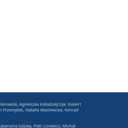
lanowski, Agnieszka Kołodziejczyk, Hubert
n Przemyłski, Natalia Wasilewska, Konrad
atarzyna Gójska, Piotr Lisiewicz, Michał