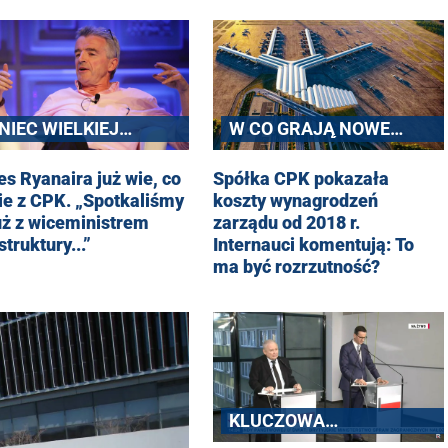
NIEC WIELKIEJ
W CO GRAJĄ NOWE
WESTYCJI?
WŁADZE SPÓŁKI?
s Ryanaira już wie, co
Spółka CPK pokazała
ie z CPK. „Spotkaliśmy
koszty wynagrodzeń
uż z wiceministrem
zarządu od 2018 r.
struktury...”
Internauci komentują: To
ma być rozrzutność?
KLUCZOWA
INWESTYCJA