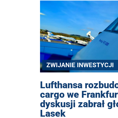
ZWIJANIE INWESTYCJI
Lufthansa rozbud
cargo we Frankfur
dyskusji zabrał g
Lasek