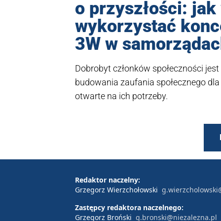
o przyszłości: jak
wykorzystać konce
3W w samorządac
Dobrobyt członków społeczności je
budowania zaufania społecznego dla
otwarte na ich potrzeby.
Redaktor naczelny:
Grzegorz Wierzchołowski
g.wierzcholowski
Zastępcy redaktora naczelnego:
Grzegorz Broński
g.bronski@niezalezna.pl