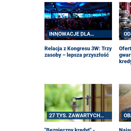
wycofaniu się z planów budowy fabry
chińskiego producenta baterii samo
Czyżby kolejny - po Intelu - gigant zwija
INNOWACJE DLA
OD
ZRÓWNOWAŻONEJ
WZ
PRZYSZŁOŚCI
S
Relacja z Kongresu 3W: Trzy
Ofer
EN
zasoby – lepsza przyszłość
gwar
kred
27 TYS. ZAWARTYCH
OB
UMÓW
DO
"Bezpieczny kredyt" -
Naja