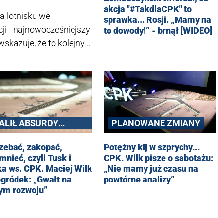
akcja "#TakdlaCPK" to
a lotnisku we
sprawka... Rosji. „Mamy na
cji - najnowocześniejszy
to dowody!” - brnął [WIDEO]
skazuje, że to kolejny
ąc inwestycję w Centralny
łecznościowych do
k rządu ds. CPK, Maciej
ALIŁ ABSURDY
PLANOWANE ZMIANY
ĄDZĄCYCH
zebać, zakopać,
Potężny kij w szprychy...
nieć, czyli Tusk i
CPK. Wilk pisze o sabotażu:
ka ws. CPK. Maciej Wilk
„Nie mamy już czasu na
ogródek: „Gwałt na
powtórne analizy”
ym rozwoju”