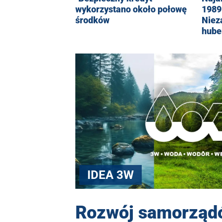
wykorzystano około połowę
1989 
środków
Niez
hube
IDEA 3W
Rozwój samorząd