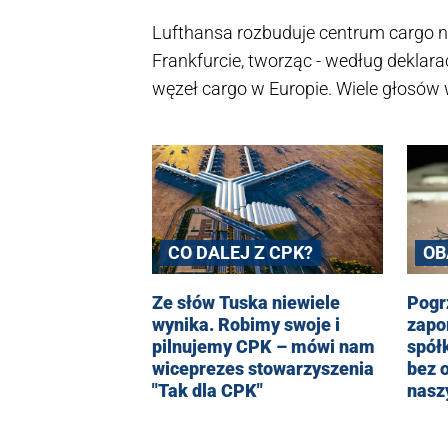
Lufthansa rozbuduje centrum cargo n
Frankfurcie, tworząc - według deklara
węzeł cargo w Europie. Wiele głosów w
przykład tego, ile traci Polska hamuj
Port Komunikacyjny. W mediach spo
tematu odniósł się obecny pełnomocni
Lasek.
OB
CO DALEJ Z CPK?
RZ
Pogr
Ze słów Tuska niewiele
zapom
wynika. Robimy swoje i
spół
pilnujemy CPK – mówi nam
bez 
wiceprezes stowarzyszenia
nasz
"Tak dla CPK"