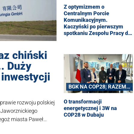
Z optymizmem o
Centralnym Porcie
Komunikacyjnym.
Kaczyński po pierwszym
spotkaniu Zespołu Pracy dla
Polski
raz chiński
.. Duży
 inwestycji
BGK NA COP28: RAZEM
DLA KLIMATU ŚWIATA
O transformacji
prawie rozwoju polskiej
energetycznej i 3W na
 Jaworznickiego
COP28 w Dubaju
egoż miasta Paweł
łecznościowych o