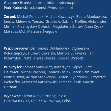
Grzegorz Broński
g.bronski@niezalezna.pl
Piotr Kotomski
p.kotomski@niezalezna.pl
Zespół:
Michał Dzierżak, Michał Kowalczyk, Beata Mańkowska,
Janusz Milewski, Tomasz Grodecki, Sabina Treffler, Aleksander
Mimier, Przemysław Obłuski, Magdalena Żuraw, Anna Zyzek,
Mateusz Mol, Mateusz Święcicki
Współpracownicy:
Tomasz Duklanowski, Agnieszka
Kołodziejczyk, Hubert Kowalski, Mariola Łukawska, Jan
Przemyłski, Natalia Wasilewska, Konrad Wysocki
Publicyści:
Tomasz Sakiewicz, Katarzyna Gójska, Piotr
Lisiewicz, Michał Rachoń, Tomasz Łysiak, Jacek Liziniewicz,
Piotr Nisztor, Adrian Stankowski, Antoni Rybczyński, Krzysztof
Wołodźko, Krzysztof Karnkowski, Tomasz Teluk, Marcin
Herman
Wydawca:
Słowo Niezależne Sp. z o.o.
Filtrowa 63 / 43, 02-056 Warszawa, Polska