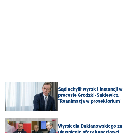
Sąd uchylił wyrok I instancji w
procesie Grodzki-Sakiewicz.
"Reanimacja w prosektorium"
Wyrok dla Duklanowskiego za
ujawnienie afery kopertowej.