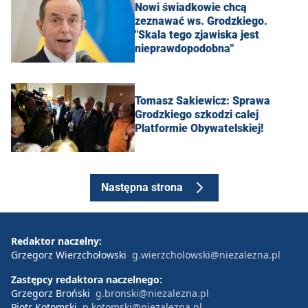
Nowi świadkowie chcą
zeznawać ws. Grodzkiego.
"Skala tego zjawiska jest
nieprawdopodobna"
Tomasz Sakiewicz: Sprawa
Grodzkiego szkodzi calej
Platformie Obywatelskiej!
Następna strona
Redaktor naczelny:
Grzegorz Wierzchołowski
g.wierzcholowski@niezalezna.pl
Zastępcy redaktora naczelnego:
Grzegorz Broński
g.bronski@niezalezna.pl
Piotr Kotomski
p.kotomski@niezalezna.pl