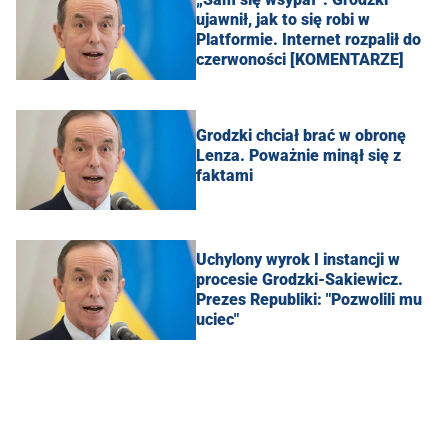
ujawnił, jak to się robi w
Platformie. Internet rozpalił do
czerwoności [KOMENTARZE]
Grodzki chciał brać w obronę
Lenza. Poważnie minął się z
faktami
Uchylony wyrok I instancji w
procesie Grodzki-Sakiewicz.
Prezes Republiki: "Pozwolili mu
uciec"