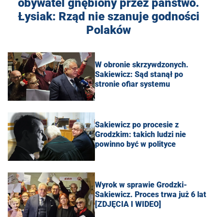
obywatel gnębiony przez państwo.
Łysiak: Rząd nie szanuje godności
Polaków
W obronie skrzywdzonych.
Sakiewicz: Sąd stanął po
stronie ofiar systemu
Sakiewicz po procesie z
Grodzkim: takich ludzi nie
powinno być w polityce
Wyrok w sprawie Grodzki-
Sakiewicz. Proces trwa już 6 lat
[ZDJĘCIA I WIDEO]