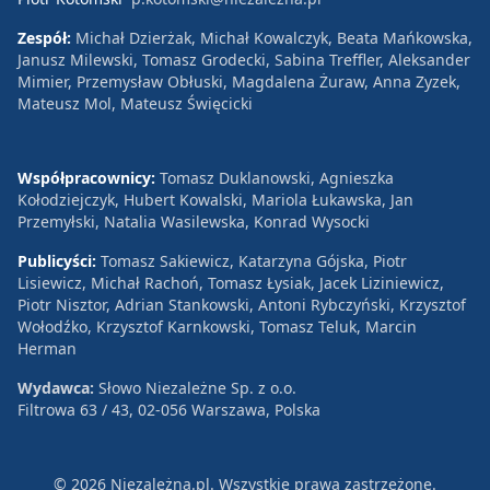
Zespół:
Michał Dzierżak, Michał Kowalczyk, Beata Mańkowska,
Janusz Milewski, Tomasz Grodecki, Sabina Treffler, Aleksander
Mimier, Przemysław Obłuski, Magdalena Żuraw, Anna Zyzek,
Mateusz Mol, Mateusz Święcicki
Współpracownicy:
Tomasz Duklanowski, Agnieszka
Kołodziejczyk, Hubert Kowalski, Mariola Łukawska, Jan
Przemyłski, Natalia Wasilewska, Konrad Wysocki
Publicyści:
Tomasz Sakiewicz, Katarzyna Gójska, Piotr
Lisiewicz, Michał Rachoń, Tomasz Łysiak, Jacek Liziniewicz,
Piotr Nisztor, Adrian Stankowski, Antoni Rybczyński, Krzysztof
Wołodźko, Krzysztof Karnkowski, Tomasz Teluk, Marcin
Herman
Wydawca:
Słowo Niezależne Sp. z o.o.
Filtrowa 63 / 43, 02-056 Warszawa, Polska
© 2026 Niezależna.pl. Wszystkie prawa zastrzeżone.