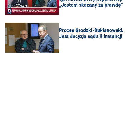
„Jestem skazany za prawdę”
Proces Grodzki-Duklanowski.
Jest decyzja sądu II instancji