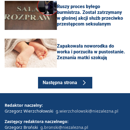
Ruszy proces byłego
burmistrza. Został zatrzymany
w głośnej akcji służb przeciwko
przestępcom seksulanym
Zapakowała noworodka do
worka i porzuciła w pustostanie.
Zeznania matki szokują
Następna strona
Redaktor naczelny:
Grzegorz Wierzchołowski
g.wierzcholowski@niezalezna.pl
Zastępcy redaktora naczelnego:
Grzegorz Broński
g.bronski@niezalezna.pl