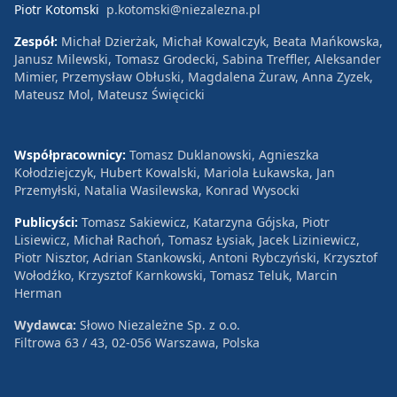
Piotr Kotomski
p.kotomski@niezalezna.pl
Zespół:
Michał Dzierżak, Michał Kowalczyk, Beata Mańkowska,
Janusz Milewski, Tomasz Grodecki, Sabina Treffler, Aleksander
Mimier, Przemysław Obłuski, Magdalena Żuraw, Anna Zyzek,
Mateusz Mol, Mateusz Święcicki
Współpracownicy:
Tomasz Duklanowski, Agnieszka
Kołodziejczyk, Hubert Kowalski, Mariola Łukawska, Jan
Przemyłski, Natalia Wasilewska, Konrad Wysocki
Publicyści:
Tomasz Sakiewicz, Katarzyna Gójska, Piotr
Lisiewicz, Michał Rachoń, Tomasz Łysiak, Jacek Liziniewicz,
Piotr Nisztor, Adrian Stankowski, Antoni Rybczyński, Krzysztof
Wołodźko, Krzysztof Karnkowski, Tomasz Teluk, Marcin
Herman
Wydawca:
Słowo Niezależne Sp. z o.o.
Filtrowa 63 / 43, 02-056 Warszawa, Polska