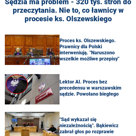
Sędzia ma problem - 320 tys. stron do
przeczytania. Nie to, co ławnicy w
procesie ks. Olszewskiego
Proces ks. Olszewskiego.
Prawnicy dla Polski
interweniują. "Naruszono
wszelkie możliwe przepisy"
Lektor AI. Proces bez
precedensu w warszawskim
sądzie. Powołano biegłego
"Sąd wykazał się
niezależnością". Bąkiewicz
zabrał głos po rozprawie