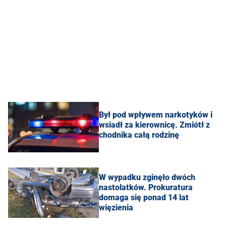
Był pod wpływem narkotyków i
wsiadł za kierownicę. Zmiótł z
chodnika całą rodzinę
W wypadku zginęło dwóch
nastolatków. Prokuratura
domaga się ponad 14 lat
więzienia