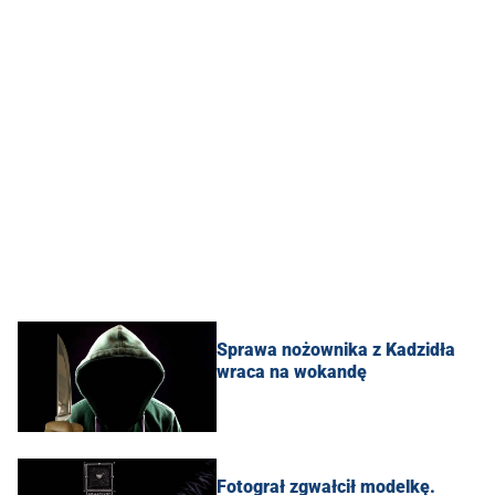
Sprawa nożownika z Kadzidła
wraca na wokandę
Fotograł zgwałcił modelkę.