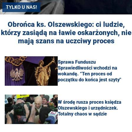
TYLKO U NAS!
Obrońca ks. Olszewskiego: ci ludzie,
którzy zasiądą na ławie oskarżonych, nie
mają szans na uczciwy proces
Sprawa Funduszu
Sprawiedliwości wchodzi na
wokandę. “Ten proces od
początku do końca jest szyty"
W środę rusza proces księdza
Olszewskiego i urzędniczek.
Totalny chaos w sądzie