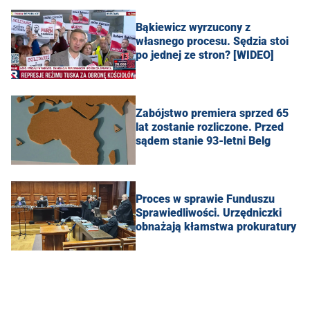
Bąkiewicz wyrzucony z
własnego procesu. Sędzia stoi
po jednej ze stron? [WIDEO]
Zabójstwo premiera sprzed 65
lat zostanie rozliczone. Przed
sądem stanie 93-letni Belg
Proces w sprawie Funduszu
Sprawiedliwości. Urzędniczki
obnażają kłamstwa prokuratury