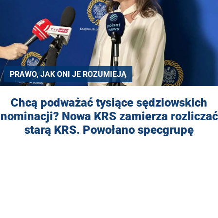
PRAWO, JAK ONI JE ROZUMIEJĄ
Chcą podważać tysiące sędziowskich
nominacji? Nowa KRS zamierza rozliczać
starą KRS. Powołano specgrupę