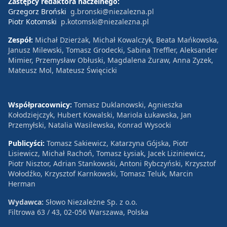
Zastępcy redaktora naczelnego:
Grzegorz Broński
g.bronski@niezalezna.pl
Piotr Kotomski
p.kotomski@niezalezna.pl
Zespół:
Michał Dzierżak, Michał Kowalczyk, Beata Mańkowska,
Janusz Milewski, Tomasz Grodecki, Sabina Treffler, Aleksander
Mimier, Przemysław Obłuski, Magdalena Żuraw, Anna Zyzek,
Mateusz Mol, Mateusz Święcicki
Współpracownicy:
Tomasz Duklanowski, Agnieszka
Kołodziejczyk, Hubert Kowalski, Mariola Łukawska, Jan
Przemyłski, Natalia Wasilewska, Konrad Wysocki
Publicyści:
Tomasz Sakiewicz, Katarzyna Gójska, Piotr
Lisiewicz, Michał Rachoń, Tomasz Łysiak, Jacek Liziniewicz,
Piotr Nisztor, Adrian Stankowski, Antoni Rybczyński, Krzysztof
Wołodźko, Krzysztof Karnkowski, Tomasz Teluk, Marcin
Herman
Wydawca:
Słowo Niezależne Sp. z o.o.
Filtrowa 63 / 43, 02-056 Warszawa, Polska