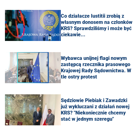
Co działacze Iustitii zrobią z
własnym donosem na członków
KRS? Sprawdziliśmy i może być
ciekawie...
Wybawca unijnej flagi nowym
zastępcą rzecznika prasowego
Krajowej Rady Sądownictwa. W
tle ostry protest
Sędziowie Piebiak i Zawadzki
już wykluczani z działań nowej
KRS? "Niekoniecznie chcemy
stać w jednym szeregu"