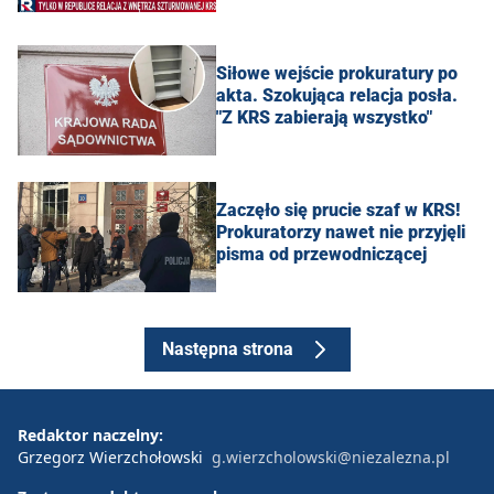
Siłowe wejście prokuratury po
akta. Szokująca relacja posła.
"Z KRS zabierają wszystko"
Zaczęło się prucie szaf w KRS!
Prokuratorzy nawet nie przyjęli
pisma od przewodniczącej
Następna strona
Redaktor naczelny:
Grzegorz Wierzchołowski
g.wierzcholowski@niezalezna.pl