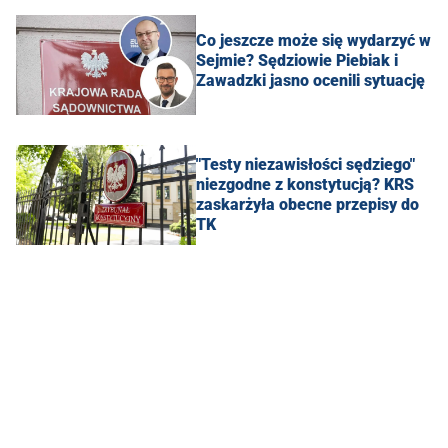
Co jeszcze może się wydarzyć w
Sejmie? Sędziowie Piebiak i
Zawadzki jasno ocenili sytuację
"Testy niezawisłości sędziego"
niezgodne z konstytucją? KRS
zaskarżyła obecne przepisy do
TK