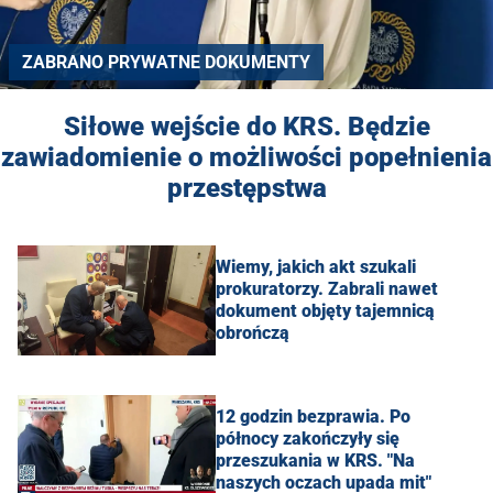
ZABRANO PRYWATNE DOKUMENTY
Siłowe wejście do KRS. Będzie
zawiadomienie o możliwości popełnienia
przestępstwa
Wiemy, jakich akt szukali
prokuratorzy. Zabrali nawet
dokument objęty tajemnicą
obrończą
12 godzin bezprawia. Po
północy zakończyły się
przeszukania w KRS. "Na
naszych oczach upada mit"