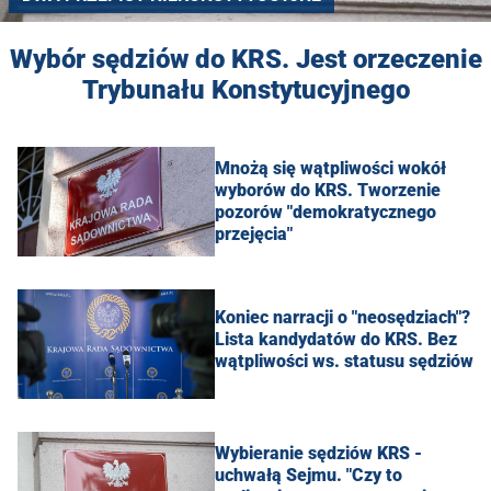
Wybór sędziów do KRS. Jest orzeczenie
Trybunału Konstytucyjnego
Mnożą się wątpliwości wokół
wyborów do KRS. Tworzenie
pozorów "demokratycznego
przejęcia"
Koniec narracji o "neosędziach"?
Lista kandydatów do KRS. Bez
wątpliwości ws. statusu sędziów
Wybieranie sędziów KRS -
uchwałą Sejmu. "Czy to