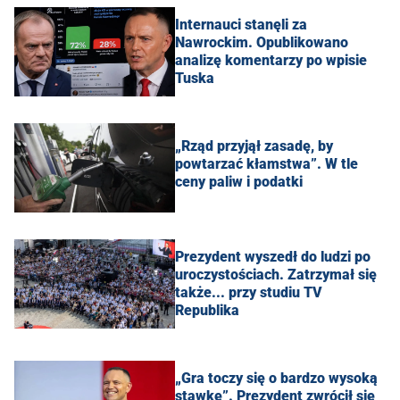
Internauci stanęli za
Nawrockim. Opublikowano
analizę komentarzy po wpisie
Tuska
„Rząd przyjął zasadę, by
powtarzać kłamstwa”. W tle
ceny paliw i podatki
Prezydent wyszedł do ludzi po
uroczystościach. Zatrzymał się
także... przy studiu TV
Republika
„Gra toczy się o bardzo wysoką
stawkę”. Prezydent zwrócił się