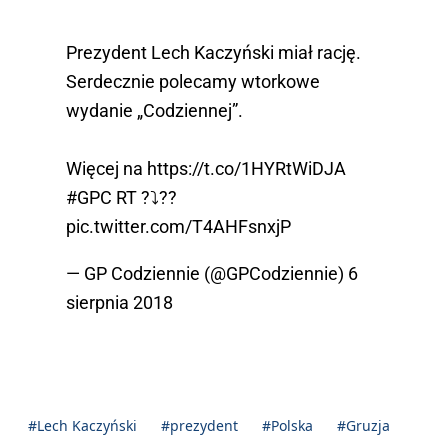
Prezydent Lech Kaczyński miał rację.
Serdecznie polecamy wtorkowe
wydanie „Codziennej”.
Więcej na
https://t.co/1HYRtWiDJA
#GPC
RT ?⤵️??
pic.twitter.com/T4AHFsnxjP
— GP Codziennie (@GPCodziennie)
6
sierpnia 2018
#Lech Kaczyński
#prezydent
#Polska
#Gruzja