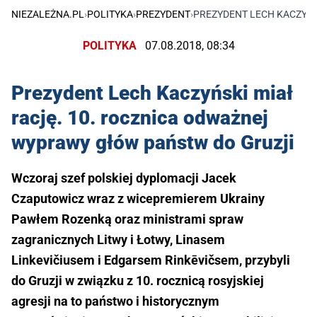
NIEZALEŻNA.PL
›
POLITYKA
›
PREZYDENT
›
PREZYDENT LECH KACZYŃS
POLITYKA
07.08.2018, 08:34
Prezydent Lech Kaczyński miał
rację. 10. rocznica odważnej
wyprawy głów państw do Gruzji
Wczoraj szef polskiej dyplomacji Jacek
Czaputowicz wraz z wicepremierem Ukrainy
Pawłem Rozenką oraz ministrami spraw
zagranicznych Litwy i Łotwy, Linasem
Linkevičiusem i Edgarsem Rinkēvičsem, przybyli
do Gruzji w związku z 10. rocznicą rosyjskiej
agresji na to państwo i historycznym