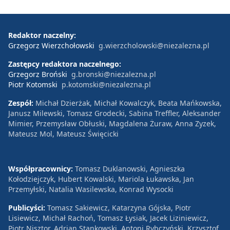
Redaktor naczelny:
Grzegorz Wierzchołowski
g.wierzcholowski@niezalezna.pl
Zastępcy redaktora naczelnego:
Grzegorz Broński
g.bronski@niezalezna.pl
Piotr Kotomski
p.kotomski@niezalezna.pl
Zespół:
Michał Dzierżak, Michał Kowalczyk, Beata Mańkowska,
Janusz Milewski, Tomasz Grodecki, Sabina Treffler, Aleksander
Mimier, Przemysław Obłuski, Magdalena Żuraw, Anna Zyzek,
Mateusz Mol, Mateusz Święcicki
Współpracownicy:
Tomasz Duklanowski, Agnieszka
Kołodziejczyk, Hubert Kowalski, Mariola Łukawska, Jan
Przemyłski, Natalia Wasilewska, Konrad Wysocki
Publicyści:
Tomasz Sakiewicz, Katarzyna Gójska, Piotr
Lisiewicz, Michał Rachoń, Tomasz Łysiak, Jacek Liziniewicz,
Piotr Nisztor, Adrian Stankowski, Antoni Rybczyński, Krzysztof