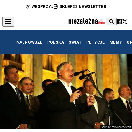
WESPRZYJ
SKLEP
NEWSLETTER
NAJNOWSZE
POLSKA
ŚWIAT
PETYCJE
MEMY
G
youtube.com/print screen