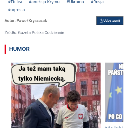
#Tbilisi
#aneksja Krymu
#Ukraina
#Rosja
#agresja
Autor:
Paweł Kryszczak
Udostępnij
Źródło: Gazeta Polska Codziennie
HUMOR