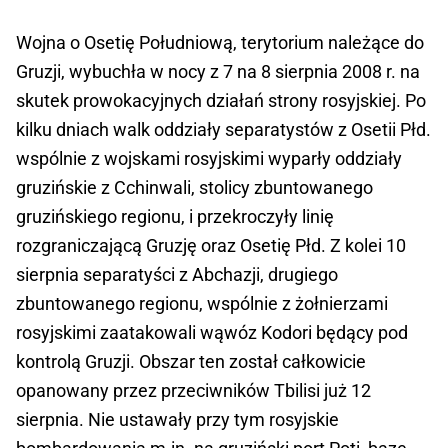
Wojna o Osetię Południową, terytorium należące do
Gruzji, wybuchła w nocy z 7 na 8 sierpnia 2008 r. na
skutek prowokacyjnych działań strony rosyjskiej. Po
kilku dniach walk oddziały separatystów z Osetii Płd.
wspólnie z wojskami rosyjskimi wyparły oddziały
gruzińskie z Cchinwali, stolicy zbuntowanego
gruzińskiego regionu, i przekroczyły linię
rozgraniczającą Gruzję oraz Osetię Płd. Z kolei 10
sierpnia separatyści z Abchazji, drugiego
zbuntowanego regionu, wspólnie z żołnierzami
rosyjskimi zaatakowali wąwóz Kodori będący pod
kontrolą Gruzji. Obszar ten został całkowicie
opanowany przez przeciwników Tbilisi już 12
sierpnia. Nie ustawały przy tym rosyjskie