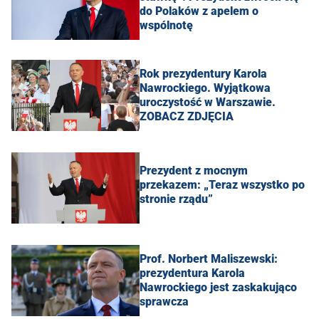
do Polaków z apelem o
wspólnotę
Rok prezydentury Karola
Nawrockiego. Wyjątkowa
uroczystość w Warszawie.
ZOBACZ ZDJĘCIA
Prezydent z mocnym
przekazem: „Teraz wszystko po
stronie rządu”
Prof. Norbert Maliszewski:
prezydentura Karola
Nawrockiego jest zaskakująco
sprawcza