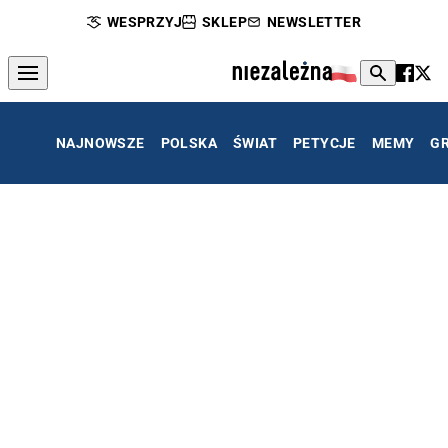
WESPRZYJ
SKLEP
NEWSLETTER
NAJNOWSZE
POLSKA
ŚWIAT
PETYCJE
MEMY
G