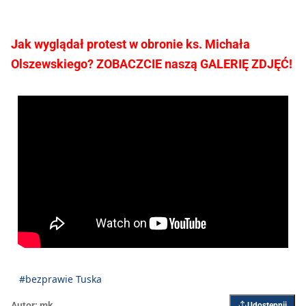
Jak wyglądał protest w obronie ks. Michała
Olszewskiego? ZOBACZCIE naszą GALERIĘ ZDJĘĆ!
#bezprawie Tuska
Autor:
mk
Udostępnij