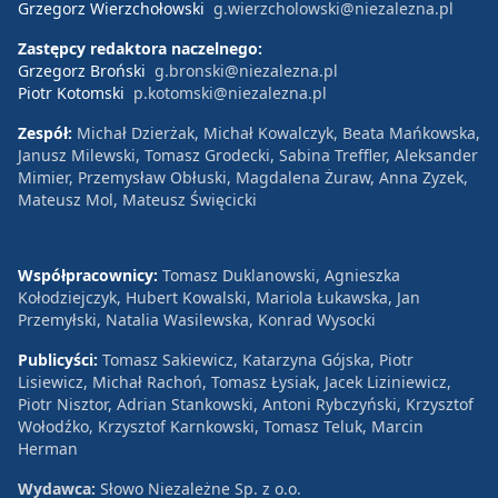
Grzegorz Wierzchołowski
g.wierzcholowski@niezalezna.pl
Zastępcy redaktora naczelnego:
Grzegorz Broński
g.bronski@niezalezna.pl
Piotr Kotomski
p.kotomski@niezalezna.pl
Zespół:
Michał Dzierżak, Michał Kowalczyk, Beata Mańkowska,
Janusz Milewski, Tomasz Grodecki, Sabina Treffler, Aleksander
Mimier, Przemysław Obłuski, Magdalena Żuraw, Anna Zyzek,
Mateusz Mol, Mateusz Święcicki
Współpracownicy:
Tomasz Duklanowski, Agnieszka
Kołodziejczyk, Hubert Kowalski, Mariola Łukawska, Jan
Przemyłski, Natalia Wasilewska, Konrad Wysocki
Publicyści:
Tomasz Sakiewicz, Katarzyna Gójska, Piotr
Lisiewicz, Michał Rachoń, Tomasz Łysiak, Jacek Liziniewicz,
Piotr Nisztor, Adrian Stankowski, Antoni Rybczyński, Krzysztof
Wołodźko, Krzysztof Karnkowski, Tomasz Teluk, Marcin
Herman
Wydawca:
Słowo Niezależne Sp. z o.o.