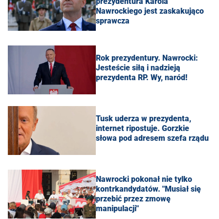
prezydentura Karola
Nawrockiego jest zaskakująco
sprawcza
Rok prezydentury. Nawrocki:
Jesteście siłą i nadzieją
prezydenta RP. Wy, naród!
Tusk uderza w prezydenta,
internet ripostuje. Gorzkie
słowa pod adresem szefa rządu
Nawrocki pokonał nie tylko
kontrkandydatów. "Musiał się
przebić przez zmowę
manipulacji"