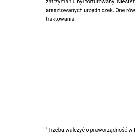
zatrzymaniu był torturowany. Nieste
aresztowanych urzędniczek. One rów
traktowania.
"Trzeba walczyć o praworządność w Po