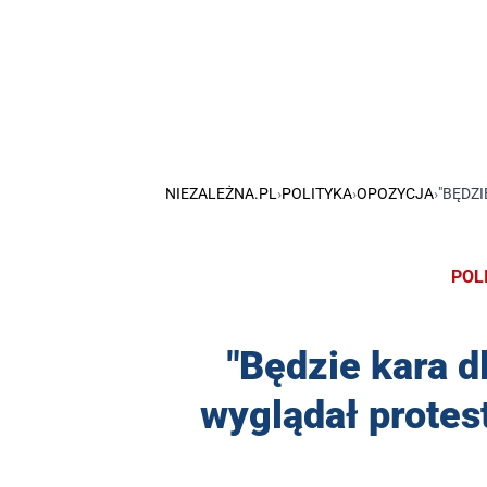
NIEZALEŻNA.PL
›
POLITYKA
›
OPOZYCJA
›
"BĘDZ
POL
"Będzie kara d
wyglądał prote