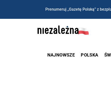
Prenumeruj „Gazetę Polską” z bezpła
NAJNOWSZE
POLSKA
ŚW