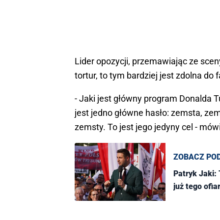
Lider opozycji, przemawiając ze sceny
tortur, to tym bardziej jest zdolna d
- Jaki jest główny program Donalda T
jest jedno główne hasło: zemsta, zem
zemsty. To jest jego jedyny cel - mów
ZOBACZ PO
Patryk Jaki:
już tego ofia