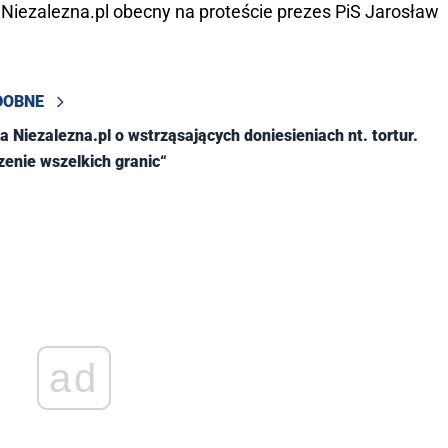
z Niezalezna.pl obecny na proteście prezes PiS Jarosław
DOBNE
a Niezalezna.pl o wstrząsających doniesieniach nt. tortur.
zenie wszelkich granic“
ad