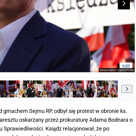
1/27
Bartosz Kalich / Gazeta Polska
d gmachem Sejmu RP, odbył się protest w obronie ks.
do aresztu oskarżany przez prokuraturę Adama Bodnara o
Sprawiedliwości. Ksiądz relacjonował, że po