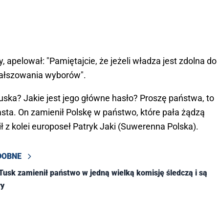
, apelował: "Pamiętajcie, że jeżeli władza jest zdolna do
o fałszowania wyborów".
uska? Jakie jest jego główne hasło? Proszę państwa, to
sta. On zamienił Polskę w państwo, które pała żądzą
ił z kolei europoseł Patryk Jaki (Suwerenna Polska).
DOBNE
 Tusk zamienił państwo w jedną wielką komisję śledczą i są
ry