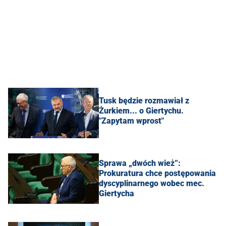
Tusk będzie rozmawiał z
Żurkiem... o Giertychu.
"Zapytam wprost"
Sprawa „dwóch wież”:
Prokuratura chce postępowania
dyscyplinarnego wobec mec.
Giertycha