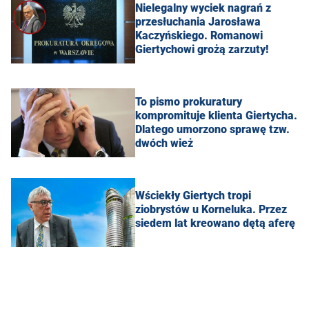
Nielegalny wyciek nagrań z
przesłuchania Jarosława
Kaczyńskiego. Romanowi
Giertychowi grożą zarzuty!
To pismo prokuratury
kompromituje klienta Giertycha.
Dlatego umorzono sprawę tzw.
dwóch wież
Wściekły Giertych tropi
ziobrystów u Korneluka. Przez
siedem lat kreowano dętą aferę