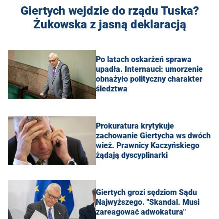
Giertych wejdzie do rządu Tuska?
Żukowska z jasną deklaracją
Po latach oskarżeń sprawa
upadła. Internauci: umorzenie
obnażyło polityczny charakter
śledztwa
Prokuratura krytykuje
zachowanie Giertycha ws dwóch
wież. Prawnicy Kaczyńskiego
żądają dyscyplinarki
Giertych grozi sędziom Sądu
Najwyższego. "Skandal. Musi
zareagować adwokatura"