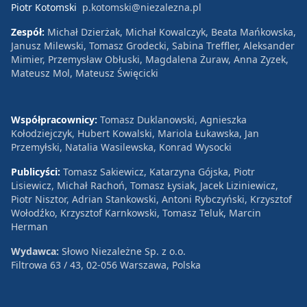
Piotr Kotomski
p.kotomski@niezalezna.pl
Zespół:
Michał Dzierżak, Michał Kowalczyk, Beata Mańkowska,
Janusz Milewski, Tomasz Grodecki, Sabina Treffler, Aleksander
Mimier, Przemysław Obłuski, Magdalena Żuraw, Anna Zyzek,
Mateusz Mol, Mateusz Święcicki
Współpracownicy:
Tomasz Duklanowski, Agnieszka
Kołodziejczyk, Hubert Kowalski, Mariola Łukawska, Jan
Przemyłski, Natalia Wasilewska, Konrad Wysocki
Publicyści:
Tomasz Sakiewicz, Katarzyna Gójska, Piotr
Lisiewicz, Michał Rachoń, Tomasz Łysiak, Jacek Liziniewicz,
Piotr Nisztor, Adrian Stankowski, Antoni Rybczyński, Krzysztof
Wołodźko, Krzysztof Karnkowski, Tomasz Teluk, Marcin
Herman
Wydawca:
Słowo Niezależne Sp. z o.o.
Filtrowa 63 / 43, 02-056 Warszawa, Polska