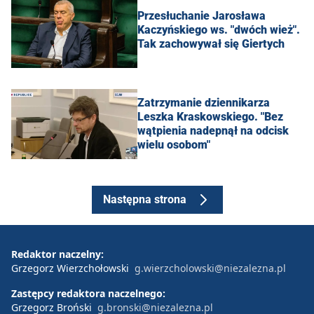
Przesłuchanie Jarosława
Kaczyńskiego ws. "dwóch wież".
Tak zachowywał się Giertych
Zatrzymanie dziennikarza
Leszka Kraskowskiego. "Bez
wątpienia nadepnął na odcisk
wielu osobom"
Następna strona
Redaktor naczelny:
Grzegorz Wierzchołowski
g.wierzcholowski@niezalezna.pl
Zastępcy redaktora naczelnego:
Grzegorz Broński
g.bronski@niezalezna.pl