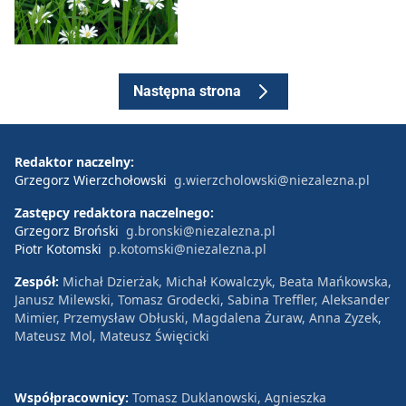
Następna strona
Redaktor naczelny:
Grzegorz Wierzchołowski
g.wierzcholowski@niezalezna.pl
Zastępcy redaktora naczelnego:
Grzegorz Broński
g.bronski@niezalezna.pl
Piotr Kotomski
p.kotomski@niezalezna.pl
Zespół:
Michał Dzierżak, Michał Kowalczyk, Beata Mańkowska,
Janusz Milewski, Tomasz Grodecki, Sabina Treffler, Aleksander
Mimier, Przemysław Obłuski, Magdalena Żuraw, Anna Zyzek,
Mateusz Mol, Mateusz Święcicki
Współpracownicy:
Tomasz Duklanowski, Agnieszka