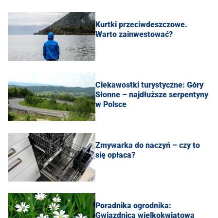
Kurtki przeciwdeszczowe.
Warto zainwestować?
Ciekawostki turystyczne: Góry
Słonne – najdłuższe serpentyny
w Polsce
Zmywarka do naczyń – czy to
się opłaca?
Poradnika ogrodnika:
Gwiazdnica wielkokwiatowa