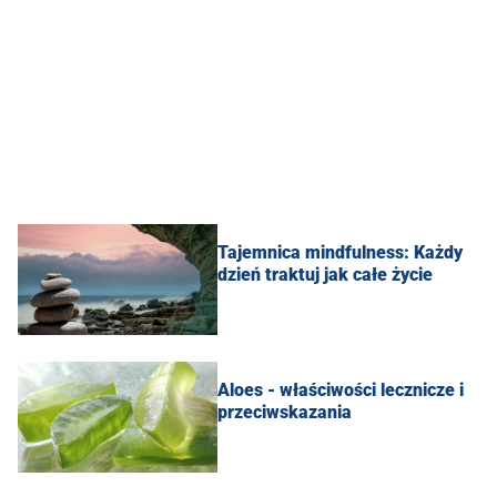
Tajemnica mindfulness: Każdy
dzień traktuj jak całe życie
Aloes - właściwości lecznicze i
przeciwskazania