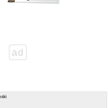
ad
wski