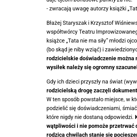
- zwracają uwagę autorzy książki „Tat
Błażej Staryszak i Krzysztof Wiśniew
współtwórcy Teatru Improwizowanego
książce „Tata nie ma siły” młodzi oj
(bo skąd je niby wziąć) i zawiedzion
rodzicielskie doświadczenie można 
wysiłek należy się ogromny szacune
Gdy ich dzieci przyszły na świat (wy
rodzicielską drogę zaczęli dokumen
W ten sposób powstało miejsce, w kt
podzielić się doświadczeniami, śmiać
które nigdy nie dostaną odpowiedzi.
wątpliwości i nie pomoże przetrwać d
rodzica chwilach stanie się pociesze