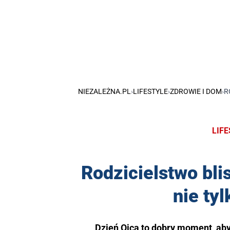
NIEZALEŻNA.PL
›
LIFESTYLE
›
ZDROWIE I DOM
›
R
LIF
Rodzicielstwo bli
nie ty
Dzień Ojca to dobry moment, aby