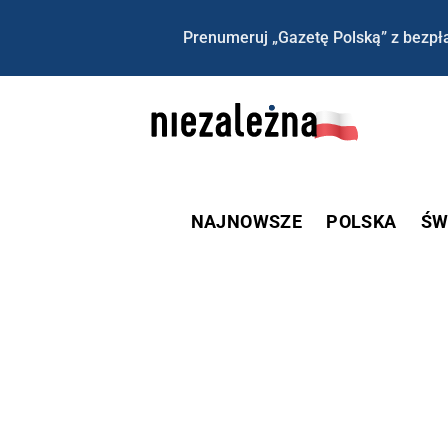
Prenumeruj „Gazetę Polską” z bezpła
NAJNOWSZE
POLSKA
ŚW