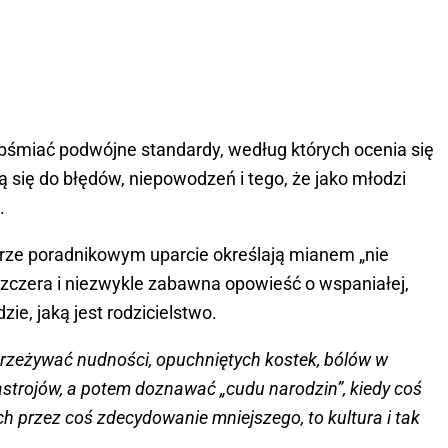
bśmiać podwójne standardy, według których ocenia się
ą się do błędów, niepowodzeń i tego, że jako młodzi
ć.
rze poradnikowym uparcie określają mianem „nie
 szczera i niezwykle zabawna opowieść o wspaniałej,
e, jaką jest rodzicielstwo.
przeżywać nudności, opuchniętych kostek, bólów w
astrojów, a potem doznawać „cudu narodzin”, kiedy coś
ch przez coś zdecydowanie mniejszego, to kultura i tak