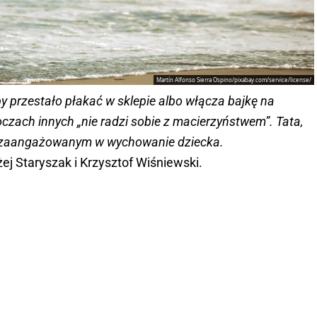
Martín Alfonso Sierra Ospino/pixabay.com/service/license/
by przestało płakać w sklepie albo włącza bajkę na
czach innych „nie radzi sobie z macierzyństwem”. Tata,
m zaangażowanym w wychowanie dziecka.
ej Staryszak i Krzysztof Wiśniewski.