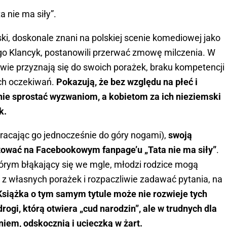
a nie ma siły”.
ski, doskonale znani na polskiej scenie komediowej jako
 Klancyk, postanowili przerwać zmowę milczenia. W
cowie przyznają się do swoich porażek, braku kompetencji
ych oczekiwań.
Pokazują, że bez względu na płeć i
nie sprostać wyzwaniom, a kobietom za ich nieziemski
k.
wracając go jednocześnie do góry nogami),
swoją
tować na Facebookowym fanpage’u „Tata nie ma siły”
.
órym błąkający się we mgle, młodzi rodzice mogą
 z własnych porażek i rozpaczliwie zadawać pytania, na
Książka o tym samym tytule może nie rozwieje tych
rogi, którą otwiera „cud narodzin”, ale w trudnych dla
niem, odskocznią i ucieczką w żart.