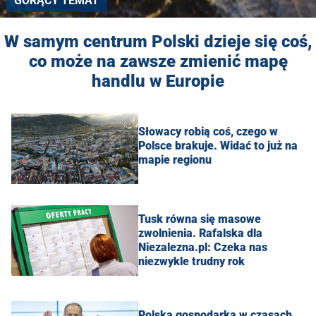
GORĄCY TEMAT
W samym centrum Polski dzieje się coś,
co może na zawsze zmienić mapę
handlu w Europie
Słowacy robią coś, czego w
Polsce brakuje. Widać to już na
mapie regionu
Tusk równa się masowe
zwolnienia. Rafalska dla
Niezalezna.pl: Czeka nas
niezwykle trudny rok
Polska gospodarka w czasach