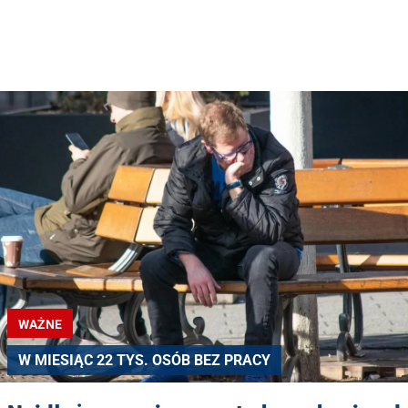
WAŻNE
W MIESIĄC 22 TYS. OSÓB BEZ PRACY