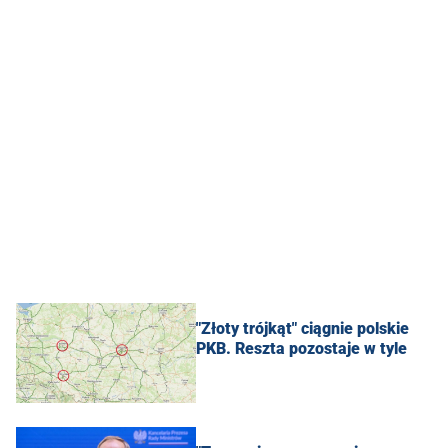
"Złoty trójkąt" ciągnie polskie
PKB. Reszta pozostaje w tyle