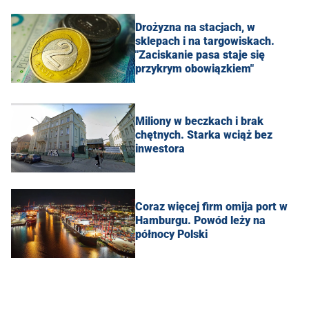
Drożyzna na stacjach, w
sklepach i na targowiskach.
"Zaciskanie pasa staje się
przykrym obowiązkiem"
Miliony w beczkach i brak
chętnych. Starka wciąż bez
inwestora
Coraz więcej firm omija port w
Hamburgu. Powód leży na
północy Polski