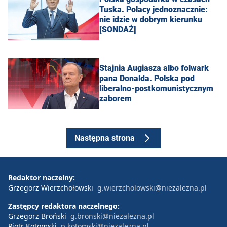
Tuska. Polacy jednoznacznie:
nie idzie w dobrym kierunku
[SONDAŻ]
Stajnia Augiasza albo folwark
pana Donalda. Polska pod
liberalno-postkomunistycznym
zaborem
Następna strona
Redaktor naczelny:
Grzegorz Wierzchołowski
g.wierzcholowski@niezalezna.pl
Zastępcy redaktora naczelnego:
Grzegorz Broński
g.bronski@niezalezna.pl
Piotr Kotomski
p.kotomski@niezalezna.pl