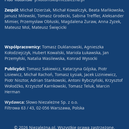
Zespół:
Michał Dzierżak, Michał Kowalczyk, Beata Mańkowska,
Janusz Milewski, Tomasz Grodecki, Sabina Treffler, Aleksander
Mimier, Przemysław Obłuski, Magdalena Żuraw, Anna Zyzek,
Mateusz Mol, Mateusz Święcicki
Współpracownicy:
Tomasz Duklanowski, Agnieszka
Kołodziejczyk, Hubert Kowalski, Mariola Łukawska, Jan
Przemyłski, Natalia Wasilewska, Konrad Wysocki
Publicyści:
Tomasz Sakiewicz, Katarzyna Gójska, Piotr
Lisiewicz, Michał Rachoń, Tomasz Łysiak, Jacek Liziniewicz,
Piotr Nisztor, Adrian Stankowski, Antoni Rybczyński, Krzysztof
Wołodźko, Krzysztof Karnkowski, Tomasz Teluk, Marcin
Herman
Wydawca:
Słowo Niezależne Sp. z o.o.
Filtrowa 63 / 43, 02-056 Warszawa, Polska
© 2026 Niezależna.pl. Wszystkie prawa zastrzeżone.