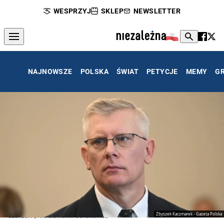
WESPRZYJ
SKLEP
NEWSLETTER
NAJNOWSZE
POLSKA
ŚWIAT
PETYCJE
MEMY
G
Zbyszek Kaczmarek - Gazeta Polska
Szef BBN prof. Sławomir Cenckiewicz