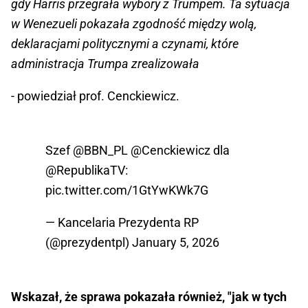
gdy Harris przegrała wybory z Trumpem. Ta sytuacja
w Wenezueli pokazała zgodność między wolą,
deklaracjami politycznymi a czynami, które
administracja Trumpa zrealizowała
- powiedział prof. Cenckiewicz.
Szef
@BBN_PL
@Cenckiewicz
dla
@RepublikaTV
:
pic.twitter.com/1GtYwKWk7G
— Kancelaria Prezydenta RP
(@prezydentpl)
January 5, 2026
Wskazał, że sprawa pokazała również, "jak w tych