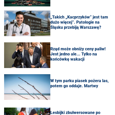
„Takich „Kacprzyków” jest tam
dużo więcej”. Patologie na
Śląsku przebiją Warszawę?
Rząd może obniży ceny paliw!
Jest jedno ale... Tylko na
końcówkę wakacji
W tym parku piasek pożera las,
potem go oddaje. Martwy
Lesbijki zbulwersowane po