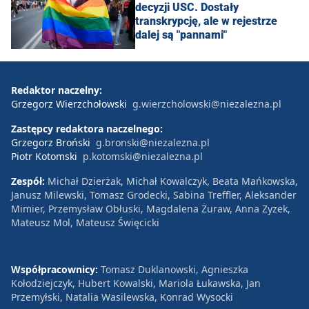
decyzji USC. Dostały
transkrypcję, ale w rejestrze
dalej są "pannami"
Redaktor naczelny:
Grzegorz Wierzchołowski
g.wierzcholowski@niezalezna.pl
Zastępcy redaktora naczelnego:
Grzegorz Broński
g.bronski@niezalezna.pl
Piotr Kotomski
p.kotomski@niezalezna.pl
Zespół:
Michał Dzierżak, Michał Kowalczyk, Beata Mańkowska,
Janusz Milewski, Tomasz Grodecki, Sabina Treffler, Aleksander
Mimier, Przemysław Obłuski, Magdalena Żuraw, Anna Zyzek,
Mateusz Mol, Mateusz Święcicki
Współpracownicy:
Tomasz Duklanowski, Agnieszka
Kołodziejczyk, Hubert Kowalski, Mariola Łukawska, Jan
Przemyłski, Natalia Wasilewska, Konrad Wysocki