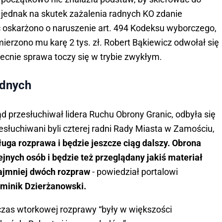
 jednak na skutek zażalenia radnych KO zdanie
c oskarżono o naruszenie art. 494 Kodeksu wyborczego,
erzono mu karę 2 tys. zł. Robert Bąkiewicz odwołał się
obecnie sprawa toczy się w trybie zwykłym.
radnych
d przesłuchiwał lidera Ruchu Obrony Granic, odbyła się
zesłuchiwani byli czterej radni Rady Miasta w Zamościu,
ługa rozprawa i będzie jeszcze ciąg dalszy. Obrona
jnych osób i będzie też przeglądany jakiś materiał
najmniej dwóch rozpraw
- powiedział portalowi
minik Dzierżanowski.
czas wtorkowej rozprawy “były w większości