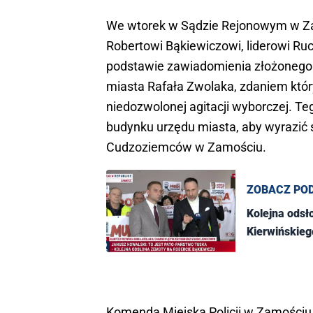
We wtorek w Sądzie Rejonowym w Zam
Robertowi Bąkiewiczowi, liderowi Ru
podstawie zawiadomienia złożonego p
miasta Rafała Zwolaka, zdaniem któr
niedozwolonej agitacji wyborczej. Te
budynku urzędu miasta, aby wyrazić 
Cudzoziemców w Zamościu.
ZOBACZ PO
Kolejna odsł
Kierwińskiego
Komenda Miejska Policji w Zamościu