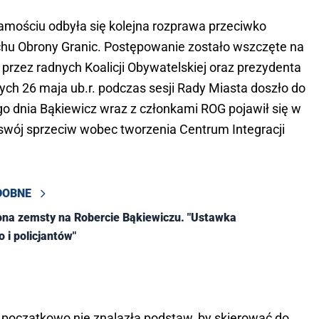
ościu odbyła się kolejna rozprawa przeciwko
chu Obrony Granic. Postępowanie zostało wszczęte na
rzez radnych Koalicji Obywatelskiej oraz prezydenta
ych 26 maja ub.r. podczas sesji Rady Miasta doszło do
go dnia Bąkiewicz wraz z członkami ROG pojawił się w
swój sprzeciw wobec tworzenia Centrum Integracji
DOBNE
ona zemsty na Robercie Bąkiewiczu. "Ustawka
 i policjantów"
 początkowo nie znalazła podstaw, by skierować do