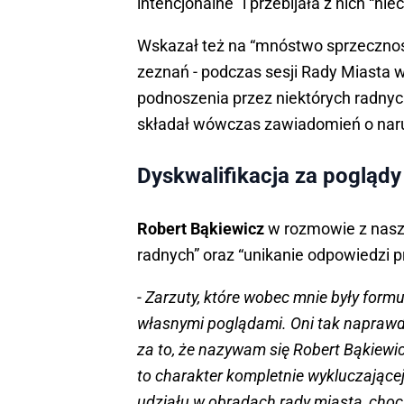
intencjonalne” i przebijała z nich “ni
Wskazał też na “mnóstwo sprzeczności 
zeznań - podczas sesji Rady Miasta w
podnoszenia przez niektórych radnyc
składał wówczas zawiadomień o nar
Dyskwalifikacja za pogląd
Robert Bąkiewicz
w rozmowie z nasz
radnych” oraz “unikanie odpowiedzi 
- Zarzuty, które wobec mnie były form
własnymi poglądami. Oni tak naprawdę
za to, że nazywam się Robert Bąkiewicz
to charakter kompletnie wykluczającej 
udziału w obradach rady miasta, choc