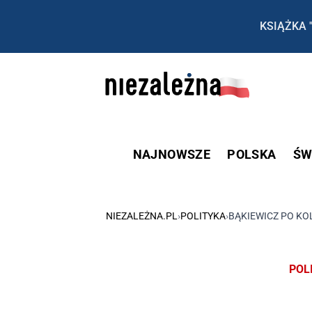
KSIĄŻKA 
NAJNOWSZE
POLSKA
ŚW
NIEZALEŻNA.PL
›
POLITYKA
›
BĄKIEWICZ PO KO
POL