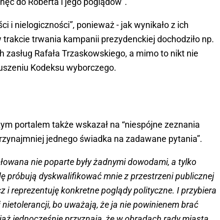
echęć do Roberta i jego poglądów”.
i nielogiczności”, ponieważ - jak wynikało z ich
 trakcie trwania kampanii prezydenckiej dochodziło np.
h zasług Rafała Trzaskowskiego, a mimo to nikt nie
uszeniu Kodeksu wyborczego.
y
ym portalem także wskazał na “niespójne zeznania
przynajmniej jednego świadka na zadawane pytania”.
ułowana nie poparte były żadnymi dowodami, a tylko
 próbują dyskwalifikować mnie z przestrzeni publicznej
 i reprezentuję konkretne poglądy polityczne. I przybiera
nietolerancji, bo uważają, że ja nie powinienem brać
iaż jednocześnie przyznają, że w obradach rady miasta