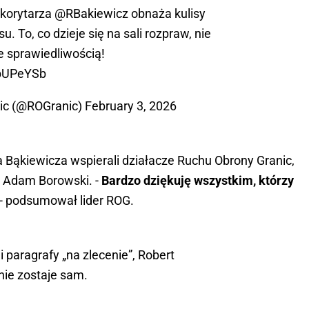
korytarza
@RBakiewicz
obnaża kulisy
. To, co dzieje się na sali rozpraw, nie
 sprawiedliwością!
lbUPeYSb
ic (@ROGranic)
February 3, 2026
Bąkiewicza wspierali działacze Ruchu Obrony Granic,
 Adam Borowski. -
Bardzo dziękuję wszystkim, którzy
- podsumował lider ROG.
i paragrafy „na zlecenie”, Robert
nie zostaje sam.