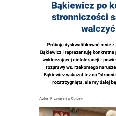
Bąkiewicz po k
stronniczości s
walczyć
Próbują dyskwalifikować mnie z p
Bąkiewicz i reprezentuję konkretne 
wykluczającej nietolerancji - powi
rozprawy ws. rzekomego naruszen
Bąkiewicz wskazał też na “stronnic
rozstrzygnięta, ale my dalej 
Autor:
Przemysław Obłuski