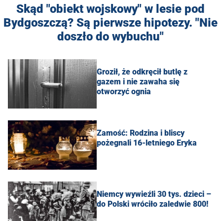
Skąd "obiekt wojskowy" w lesie pod
Bydgoszczą? Są pierwsze hipotezy. "Nie
doszło do wybuchu"
Groził, że odkręcił butlę z
gazem i nie zawaha się
otworzyć ognia
Zamość: Rodzina i bliscy
pożegnali 16-letniego Eryka
Niemcy wywieźli 30 tys. dzieci –
do Polski wróciło zaledwie 800!