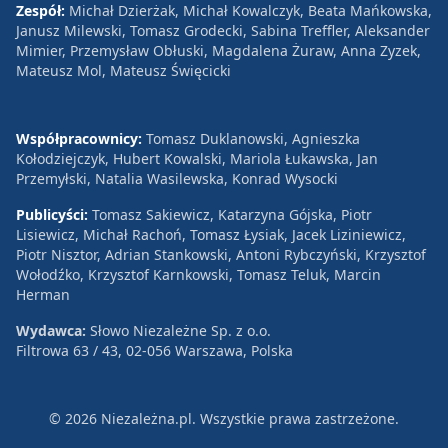
Zespół:
Michał Dzierżak, Michał Kowalczyk, Beata Mańkowska,
Janusz Milewski, Tomasz Grodecki, Sabina Treffler, Aleksander
Mimier, Przemysław Obłuski, Magdalena Żuraw, Anna Zyzek,
Mateusz Mol, Mateusz Święcicki
Współpracownicy:
Tomasz Duklanowski, Agnieszka
Kołodziejczyk, Hubert Kowalski, Mariola Łukawska, Jan
Przemyłski, Natalia Wasilewska, Konrad Wysocki
Publicyści:
Tomasz Sakiewicz, Katarzyna Gójska, Piotr
Lisiewicz, Michał Rachoń, Tomasz Łysiak, Jacek Liziniewicz,
Piotr Nisztor, Adrian Stankowski, Antoni Rybczyński, Krzysztof
Wołodźko, Krzysztof Karnkowski, Tomasz Teluk, Marcin
Herman
Wydawca:
Słowo Niezależne Sp. z o.o.
Filtrowa 63 / 43, 02-056 Warszawa, Polska
© 2026 Niezależna.pl. Wszystkie prawa zastrzeżone.