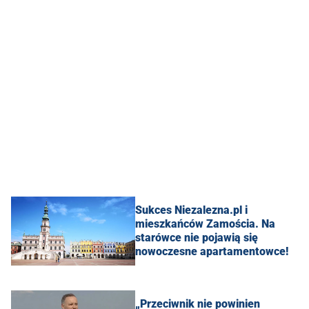
Sukces Niezalezna.pl i
mieszkańców Zamościa. Na
starówce nie pojawią się
nowoczesne apartamentowce!
„Przeciwnik nie powinien