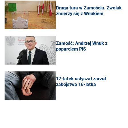
Druga tura w Zamościu. Zwolak
zmierzy się z Wnukiem
Zamość: Andrzej Wnuk z
poparciem PiS
17-latek usłyszał zarzut
zabójstwa 16-latka