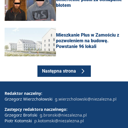
błotem
Mieszkanie Plus w Zamościu z
pozwoleniem na budowę.
Powstanie 96 lokali
Następna strona
Redaktor naczelny:
Grzegorz Wierzchołowski
g.wierzcholowski@niezalezna.pl
Zastępcy redaktora naczelnego:
Grzegorz Broński
g.bronski@niezalezna.pl
Piotr Kotomski
p.kotomski@niezalezna.pl