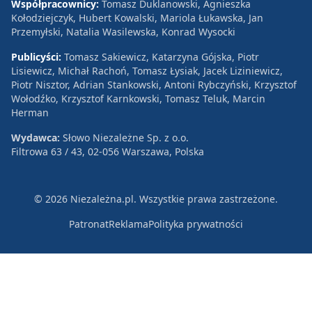
Współpracownicy:
Tomasz Duklanowski, Agnieszka
Kołodziejczyk, Hubert Kowalski, Mariola Łukawska, Jan
Przemyłski, Natalia Wasilewska, Konrad Wysocki
Publicyści:
Tomasz Sakiewicz, Katarzyna Gójska, Piotr
Lisiewicz, Michał Rachoń, Tomasz Łysiak, Jacek Liziniewicz,
Piotr Nisztor, Adrian Stankowski, Antoni Rybczyński, Krzysztof
Wołodźko, Krzysztof Karnkowski, Tomasz Teluk, Marcin
Herman
Wydawca:
Słowo Niezależne Sp. z o.o.
Filtrowa 63 / 43, 02-056 Warszawa, Polska
© 2026 Niezależna.pl. Wszystkie prawa zastrzeżone.
Patronat
Reklama
Polityka prywatności