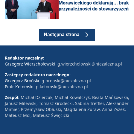
Morawieckiego deklarują... brak
przynależności do stowarzyszeń
Następna strona
Redaktor naczelny:
Grzegorz Wierzchołowski
g.wierzcholowski@niezalezna.pl
Zastępcy redaktora naczelnego:
Grzegorz Broński
g.bronski@niezalezna.pl
Piotr Kotomski
p.kotomski@niezalezna.pl
Zespół:
Michał Dzierżak, Michał Kowalczyk, Beata Mańkowska,
Janusz Milewski, Tomasz Grodecki, Sabina Treffler, Aleksander
Mimier, Przemysław Obłuski, Magdalena Żuraw, Anna Zyzek,
Mateusz Mol, Mateusz Święcicki