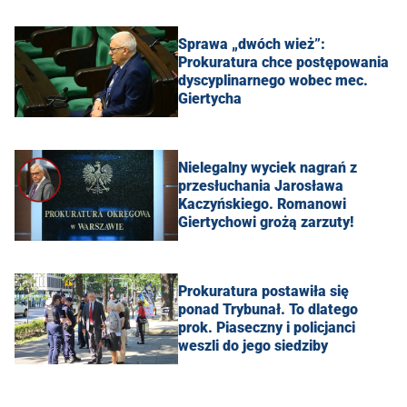
Sprawa „dwóch wież”:
Prokuratura chce postępowania
dyscyplinarnego wobec mec.
Giertycha
Nielegalny wyciek nagrań z
przesłuchania Jarosława
Kaczyńskiego. Romanowi
Giertychowi grożą zarzuty!
Prokuratura postawiła się
ponad Trybunał. To dlatego
prok. Piaseczny i policjanci
weszli do jego siedziby