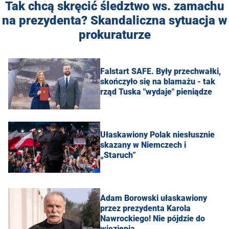
Tak chcą skręcić śledztwo ws. zamachu
na prezydenta? Skandaliczna sytuacja w
prokuraturze
Falstart SAFE. Były przechwałki,
skończyło się na blamażu - tak
rząd Tuska "wydaje" pieniądze
Ułaskawiony Polak niesłusznie
skazany w Niemczech i
„Staruch”
Adam Borowski ułaskawiony
przez prezydenta Karola
Nawrockiego! Nie pójdzie do
więzienia