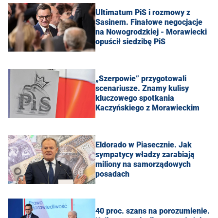
Ultimatum PiS i rozmowy z
Sasinem. Finałowe negocjacje
na Nowogrodzkiej - Morawiecki
opuścił siedzibę PiS
„Szerpowie” przygotowali
scenariusze. Znamy kulisy
kluczowego spotkania
Kaczyńskiego z Morawieckim
Eldorado w Piasecznie. Jak
sympatycy władzy zarabiają
miliony na samorządowych
posadach
40 proc. szans na porozumienie.