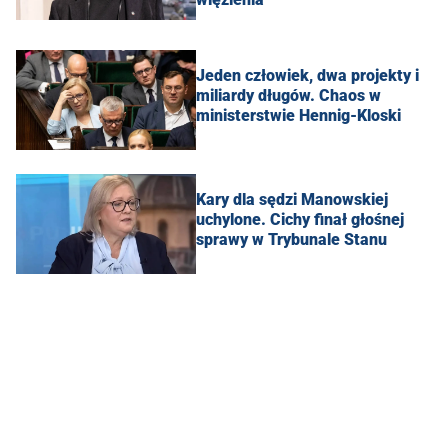
Jeden człowiek, dwa projekty i
miliardy długów. Chaos w
ministerstwie Hennig-Kloski
Kary dla sędzi Manowskiej
uchylone. Cichy finał głośnej
sprawy w Trybunale Stanu