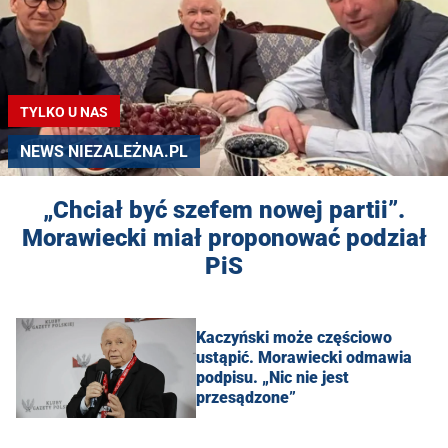
TYLKO U NAS
NEWS NIEZALEŻNA.PL
„Chciał być szefem nowej partii”.
Morawiecki miał proponować podział
PiS
Kaczyński może częściowo
ustąpić. Morawiecki odmawia
podpisu. „Nic nie jest
przesądzone”