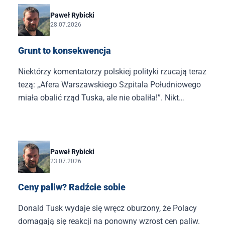
Paweł Rybicki
28.07.2026
Grunt to konsekwencja
Niektórzy komentatorzy polskiej polityki rzucają teraz
tezą: „Afera Warszawskiego Szpitala Południowego
miała obalić rząd Tuska, ale nie obaliła!”. Nikt
przecież nie spodziewał się, że to się wydarzy.
Paweł Rybicki
23.07.2026
Ceny paliw? Radźcie sobie
Donald Tusk wydaje się wręcz oburzony, że Polacy
domagają się reakcji na ponowny wzrost cen paliw.