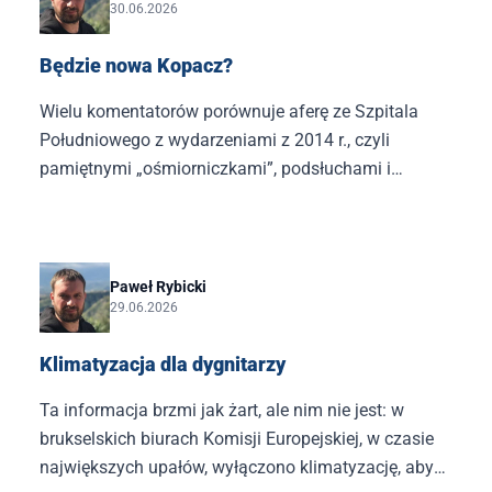
30.06.2026
Będzie nowa Kopacz?
Wielu komentatorów porównuje aferę ze Szpitala
Południowego z wydarzeniami z 2014 r., czyli
pamiętnymi „ośmiorniczkami”, podsłuchami i
wtargnięciem ABW do redakcji „Wprost”. Faktycznie,
tak jak 12 lat temu zostały obnażone bezczelność,
brutalność, a przede wszystkim prymitywność
władzy Donalda Tuska.
Paweł Rybicki
29.06.2026
Klimatyzacja dla dygnitarzy
Ta informacja brzmi jak żart, ale nim nie jest: w
brukselskich biurach Komisji Europejskiej, w czasie
największych upałów, wyłączono klimatyzację, aby