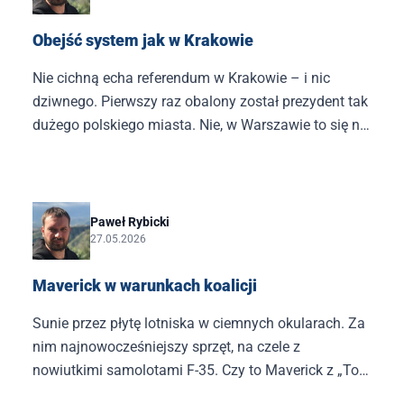
Obejść system jak w Krakowie
Nie cichną echa referendum w Krakowie – i nic
dziwnego. Pierwszy raz obalony został prezydent tak
dużego polskiego miasta. Nie, w Warszawie to się nie
uda, więc od razu wyjaśniam. Warszawa jest, co tu
dużo pisać, specyficzna i dużo się w niej nie zmieni.
Paweł Rybicki
27.05.2026
Maverick w warunkach koalicji
Sunie przez płytę lotniska w ciemnych okularach. Za
nim najnowocześniejszy sprzęt, na czele z
nowiutkimi samolotami F-35. Czy to Maverick z „Top
Gun”? Nie, to Władysław Kosiniak-Kamysz, lansujący