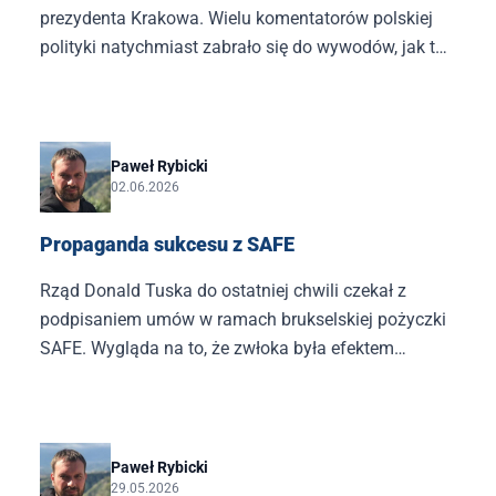
prezydenta Krakowa. Wielu komentatorów polskiej
polityki natychmiast zabrało się do wywodów, jak to
kandydat PiS nie ma szans w Krakowie, i najlepiej
byłoby, gdyby partia Jarosława Kaczyńskiego tylko
kogoś poparła, najlepiej Łukasza Gibałę.
Paweł Rybicki
02.06.2026
Propaganda sukcesu z SAFE
Rząd Donald Tuska do ostatniej chwili czekał z
podpisaniem umów w ramach brukselskiej pożyczki
SAFE. Wygląda na to, że zwłoka była efektem
typowego dla tej kliki nieprzygotowania.
Paweł Rybicki
29.05.2026