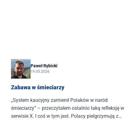
Paweł Rybicki
19.05.2026
Zabawa w śmieciarzy
„System kaucyjny zamienił Polaków w naród
śmieciarzy” – przeczytałem ostatnio taką refleksję w
serwisie X. I coś w tym jest. Polacy pielgrzymują z
siatami pełnymi plastikowych i szklanych butelek do
automatów kaucyjnych, żeby odzyskać swoje