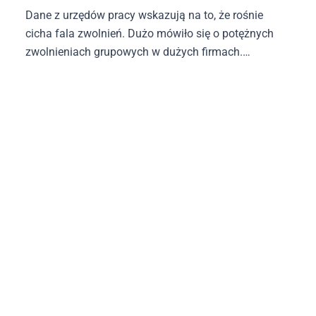
Dane z urzędów pracy wskazują na to, że rośnie
cicha fala zwolnień. Dużo mówiło się o potężnych
zwolnieniach grupowych w dużych firmach.
Niektórzy przedsiębiorcy postawili tymczasem na
pozbywanie się pracowników stopniowo i po cichu.