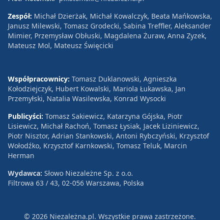
Zespół:
Michał Dzierżak, Michał Kowalczyk, Beata Mańkowska,
Janusz Milewski, Tomasz Grodecki, Sabina Treffler, Aleksander
Mimier, Przemysław Obłuski, Magdalena Żuraw, Anna Zyzek,
Mateusz Mol, Mateusz Święcicki
Współpracownicy:
Tomasz Duklanowski, Agnieszka
Kołodziejczyk, Hubert Kowalski, Mariola Łukawska, Jan
Przemyłski, Natalia Wasilewska, Konrad Wysocki
Publicyści:
Tomasz Sakiewicz, Katarzyna Gójska, Piotr
Lisiewicz, Michał Rachoń, Tomasz Łysiak, Jacek Liziniewicz,
Piotr Nisztor, Adrian Stankowski, Antoni Rybczyński, Krzysztof
Wołodźko, Krzysztof Karnkowski, Tomasz Teluk, Marcin
Herman
Wydawca:
Słowo Niezależne Sp. z o.o.
Filtrowa 63 / 43, 02-056 Warszawa, Polska
© 2026 Niezależna.pl. Wszystkie prawa zastrzeżone.