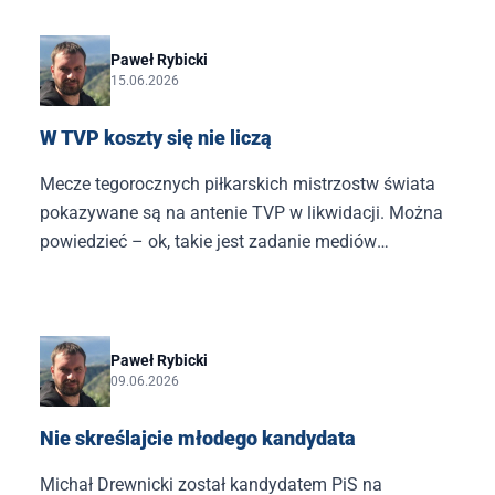
Paweł Rybicki
15.06.2026
W TVP koszty się nie liczą
Mecze tegorocznych piłkarskich mistrzostw świata
pokazywane są na antenie TVP w likwidacji. Można
powiedzieć – ok, takie jest zadanie mediów
publicznych. Problem w tym, że TVP w likwidacji
wysłała do Ameryki Północnej gigantyczną ekipę.
Paweł Rybicki
09.06.2026
Nie skreślajcie młodego kandydata
Michał Drewnicki został kandydatem PiS na