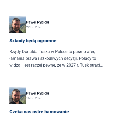
„ograniczać emisję” – jednak tylko szeregowym
pracownikom. Komisarzom pozostawiono chłodek.
Paweł Rybicki
22.06.2026
Szkody będą ogromne
Rządy Donalda Tuska w Polsce to pasmo afer,
łamania prawa i szkodliwych decyzji. Polacy to
widzą i jest raczej pewne, że w 2027 r. Tusk straci
władzę. Niestety oznacza to jeszcze ponad rok
niszczenia kraju.
Paweł Rybicki
16.06.2026
Czeka nas ostre hamowanie