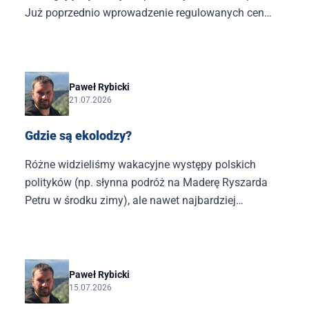
Już poprzednio wprowadzenie regulowanych cen
paliw zostało tak naprawdę wymuszone na rządzie
przez PiS.
Paweł Rybicki
21.07.2026
Gdzie są ekolodzy?
Różne widzieliśmy wakacyjne występy polskich
polityków (np. słynna podróż na Maderę Ryszarda
Petru w środku zimy), ale nawet najbardziej
doświadczeni obserwatorzy polityki zostali
zaskoczeni tym, co zrobiła Izabela Bodnar, czyli poseł
nowo powstałej Unii Centrum.
Paweł Rybicki
15.07.2026