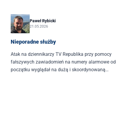
się na tle F-35, których zakup niegdyś sam
kwestionował.
Paweł Rybicki
21.05.2026
Nieporadne służby
Atak na dziennikarzy TV Republika przy pomocy
fałszywych zawiadomień na numery alarmowe od
początku wyglądał na dużą i skoordynowaną
operację. Tymczasem służby, przede wszystkim
policja, dały się wodzić za nos podczas tej
prowokacji – co jest samo w sobie przerażające.
Przecież w pewnym momencie było już jasne, co się
dzieje, a policja udawała, że tego nie rozumie.