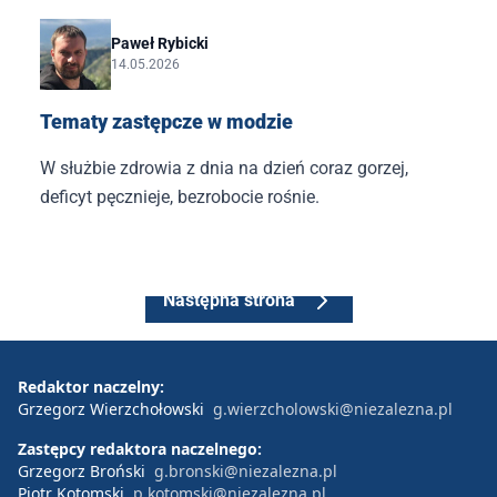
pieniądze. I to nie takie małe, bo przecież obecnie do
napoju kosztującego, powiedzmy, 2–3 zł jest
Paweł Rybicki
14.05.2026
doliczana kaucja za butelkę w wysokości 50 gr.
Tematy zastępcze w modzie
W służbie zdrowia z dnia na dzień coraz gorzej,
deficyt pęcznieje, bezrobocie rośnie.
Następna strona
Redaktor naczelny:
Grzegorz Wierzchołowski
g.wierzcholowski@niezalezna.pl
Zastępcy redaktora naczelnego:
Grzegorz Broński
g.bronski@niezalezna.pl
Piotr Kotomski
p.kotomski@niezalezna.pl