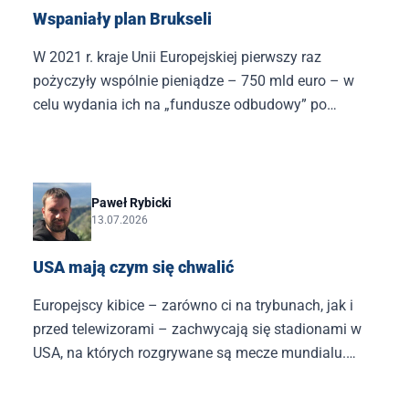
Wspaniały plan Brukseli
W 2021 r. kraje Unii Europejskiej pierwszy raz
pożyczyły wspólnie pieniądze – 750 mld euro – w
celu wydania ich na „fundusze odbudowy” po
pandemii, chodzi o dobrze nam znane KPO.
Paweł Rybicki
13.07.2026
USA mają czym się chwalić
Europejscy kibice – zarówno ci na trybunach, jak i
przed telewizorami – zachwycają się stadionami w
USA, na których rozgrywane są mecze mundialu.
Obiekty w Los Angeles czy Atlancie kosztowały
miliardy dolarów i są prawdziwymi cudami techniki.