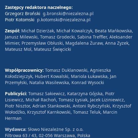
Zastępcy redaktora naczelnego:
Grzegorz Broński
g.bronski@niezalezna.pl
Piotr Kotomski
p.kotomski@niezalezna.pl
Zespół:
Michał Dzierżak, Michał Kowalczyk, Beata Mańkowska,
Janusz Milewski, Tomasz Grodecki, Sabina Treffler, Aleksander
Mimier, Przemysław Obłuski, Magdalena Żuraw, Anna Zyzek,
Mateusz Mol, Mateusz Święcicki
Współpracownicy:
Tomasz Duklanowski, Agnieszka
Kołodziejczyk, Hubert Kowalski, Mariola Łukawska, Jan
Przemyłski, Natalia Wasilewska, Konrad Wysocki
Publicyści:
Tomasz Sakiewicz, Katarzyna Gójska, Piotr
Lisiewicz, Michał Rachoń, Tomasz Łysiak, Jacek Liziniewicz,
Piotr Nisztor, Adrian Stankowski, Antoni Rybczyński, Krzysztof
Wołodźko, Krzysztof Karnkowski, Tomasz Teluk, Marcin
Herman
Wydawca:
Słowo Niezależne Sp. z o.o.
Filtrowa 63 / 43, 02-056 Warszawa, Polska