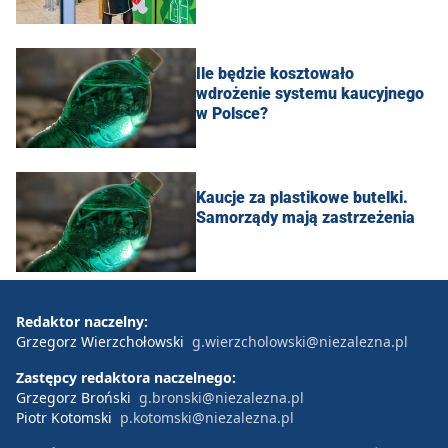
Ile będzie kosztowało
wdrożenie systemu kaucyjnego
w Polsce?
Kaucje za plastikowe butelki.
Samorządy mają zastrzeżenia
Redaktor naczelny:
Grzegorz Wierzchołowski
g.wierzcholowski@niezalezna.pl
Zastępcy redaktora naczelnego:
Grzegorz Broński
g.bronski@niezalezna.pl
Piotr Kotomski
p.kotomski@niezalezna.pl