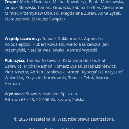
Zespół:
Michał Dzierżak, Michał Kowalczyk, Beata Mańkowska,
Janusz Milewski, Tomasz Grodecki, Sabina Treffler, Aleksander
Mimier, Przemysław Obłuski, Magdalena Żuraw, Anna Zyzek,
Mateusz Mol, Mateusz Święcicki
Współpracownicy:
Tomasz Duklanowski, Agnieszka
Kołodziejczyk, Hubert Kowalski, Mariola Łukawska, Jan
Przemyłski, Natalia Wasilewska, Konrad Wysocki
Publicyści:
Tomasz Sakiewicz, Katarzyna Gójska, Piotr
Lisiewicz, Michał Rachoń, Tomasz Łysiak, Jacek Liziniewicz,
Piotr Nisztor, Adrian Stankowski, Antoni Rybczyński, Krzysztof
Wołodźko, Krzysztof Karnkowski, Tomasz Teluk, Marcin
Herman
Wydawca:
Słowo Niezależne Sp. z o.o.
Filtrowa 63 / 43, 02-056 Warszawa, Polska
© 2026 Niezależna.pl. Wszystkie prawa zastrzeżone.