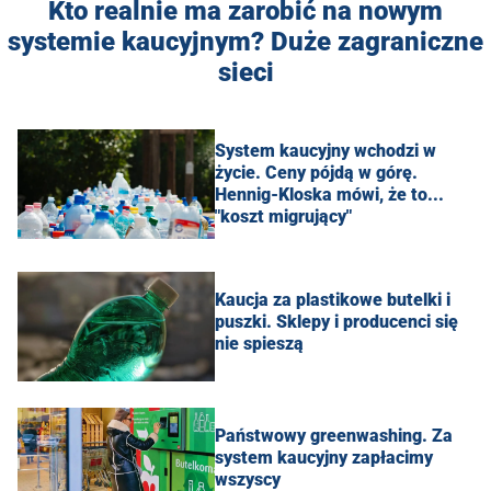
Kto realnie ma zarobić na nowym
systemie kaucyjnym? Duże zagraniczne
sieci
System kaucyjny wchodzi w
życie. Ceny pójdą w górę.
Hennig-Kloska mówi, że to...
"koszt migrujący"
Kaucja za plastikowe butelki i
puszki. Sklepy i producenci się
nie spieszą
Państwowy greenwashing. Za
system kaucyjny zapłacimy
wszyscy