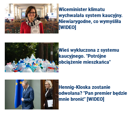
Wiceminister klimatu
wychwalała system kaucyjny.
Niewiarygodne, co wymyśliła
[WIDEO]
Wieś wykluczona z systemu
kaucyjnego. "Potrójne
obciążenie mieszkańca"
Hennig-Kloska zostanie
odwołana? "Pan premier będzie
mnie bronić" [WIDEO]