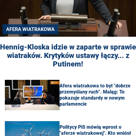
AFERA WIATRAKOWA
Hennig-Kloska idzie w zaparte w sprawie
wiatraków. Krytyków ustawy łączy... z
Putinem!
Afera wiatrakowa to był "dobrze
przemyślany ruch“. Maląg: To
pokazuje standardy w nowym
parlamencie
Politycy PiS mówią wprost o
"aferze wiatrakowej". Kto wniósł