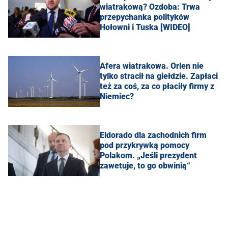
wiatrakową? Ozdoba: Trwa
przepychanka polityków
Hołowni i Tuska [WIDEO]
Afera wiatrakowa. Orlen nie
tylko stracił na giełdzie. Zapłaci
też za coś, za co płaciły firmy z
Niemiec?
Eldorado dla zachodnich firm
pod przykrywką pomocy
Polakom. „Jeśli prezydent
zawetuje, to go obwinią“