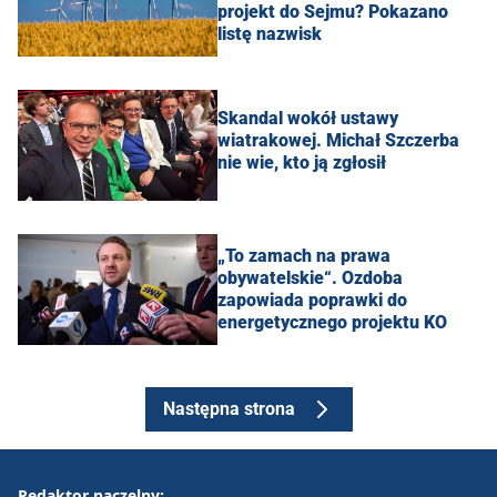
projekt do Sejmu? Pokazano
listę nazwisk
Skandal wokół ustawy
wiatrakowej. Michał Szczerba
nie wie, kto ją zgłosił
„To zamach na prawa
obywatelskie“. Ozdoba
zapowiada poprawki do
energetycznego projektu KO
Następna strona
Redaktor naczelny: