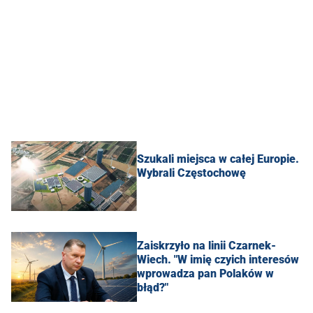
Szukali miejsca w całej Europie.
Wybrali Częstochowę
Zaiskrzyło na linii Czarnek-
Wiech. "W imię czyich interesów
wprowadza pan Polaków w
błąd?"