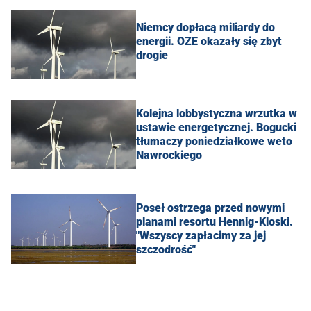
Niemcy dopłacą miliardy do
energii. OZE okazały się zbyt
drogie
Kolejna lobbystyczna wrzutka w
ustawie energetycznej. Bogucki
tłumaczy poniedziałkowe weto
Nawrockiego
Poseł ostrzega przed nowymi
planami resortu Hennig-Kloski.
"Wszyscy zapłacimy za jej
szczodrość"