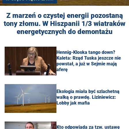
Z marzeń o czystej energii pozostaną
tony złomu. W Hiszpanii 1/3 wiatraków
energetycznych do demontażu
Hennig-Kloska tango down?
Kaleta: Rząd Tuska jeszcze nie
powstał, a już w Sejmie mają
aferę
Ekologia miała być szlachetną
walką o prawdę. Liziniewicz:
Lobby jak mafia
Kto odpowiada za tzw. ustawę