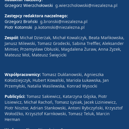
Grzegorz Wierzchołowski
g.wierzcholowski@niezalezna.pl
Zastępcy redaktora naczelnego:
Grzegorz Broński
g.bronski@niezalezna.pl
Piotr Kotomski
p.kotomski@niezalezna.pl
Zespół:
Michał Dzierżak, Michał Kowalczyk, Beata Mańkowska,
Janusz Milewski, Tomasz Grodecki, Sabina Treffler, Aleksander
Mimier, Przemysław Obłuski, Magdalena Żuraw, Anna Zyzek,
Mateusz Mol, Mateusz Święcicki
Współpracownicy:
Tomasz Duklanowski, Agnieszka
Kołodziejczyk, Hubert Kowalski, Mariola Łukawska, Jan
Przemyłski, Natalia Wasilewska, Konrad Wysocki
Publicyści:
Tomasz Sakiewicz, Katarzyna Gójska, Piotr
Lisiewicz, Michał Rachoń, Tomasz Łysiak, Jacek Liziniewicz,
Piotr Nisztor, Adrian Stankowski, Antoni Rybczyński, Krzysztof
Wołodźko, Krzysztof Karnkowski, Tomasz Teluk, Marcin
Herman