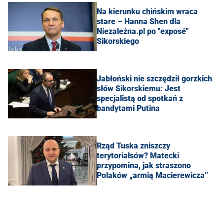
Na kierunku chińskim wraca
stare – Hanna Shen dla
Niezależna.pl po "exposé"
Sikorskiego
Jabłoński nie szczędził gorzkich
słów Sikorskiemu: Jest
specjalistą od spotkań z
bandytami Putina
Rząd Tuska zniszczy
terytorialsów? Matecki
przypomina, jak straszono
Polaków „armią Macierewicza”