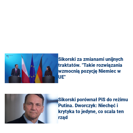
Sikorski za zmianami unijnych
traktatów. "Takie rozwiązania
wzmocnią pozycję Niemiec w
UE"
Sikorski porównał PiS do reżimu
Putina. Dworczyk: Niechęć i
krytyka to jedyne, co scala ten
rząd