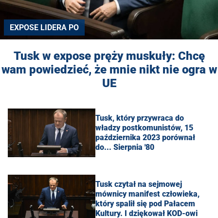
EXPOSE LIDERA PO
Tusk w expose pręży muskuły: Chcę
wam powiedzieć, że mnie nikt nie ogra w
UE
Tusk, który przywraca do
władzy postkomunistów, 15
października 2023 porównał
do... Sierpnia '80
Tusk czytał na sejmowej
mównicy manifest człowieka,
który spalił się pod Pałacem
Kultury. I dziękował KOD-owi