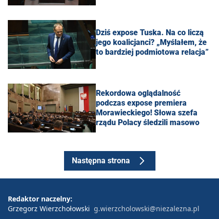
Dziś expose Tuska. Na co liczą
jego koalicjanci? „Myślałem, że
to bardziej podmiotowa relacja”
Rekordowa oglądalność
podczas expose premiera
Morawieckiego! Słowa szefa
rządu Polacy śledzili masowo
Następna strona
Redaktor naczelny:
Grzegorz Wierzchołowski
g.wierzcholowski@niezalezna.pl