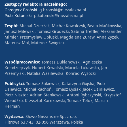
Zastępcy redaktora naczelnego:
Grzegorz Broński
g.bronski@niezalezna.pl
Piotr Kotomski
p.kotomski@niezalezna.pl
Zespół:
Michał Dzierżak, Michał Kowalczyk, Beata Mańkowska,
Janusz Milewski, Tomasz Grodecki, Sabina Treffler, Aleksander
Mimier, Przemysław Obłuski, Magdalena Żuraw, Anna Zyzek,
Mateusz Mol, Mateusz Święcicki
Współpracownicy:
Tomasz Duklanowski, Agnieszka
Kołodziejczyk, Hubert Kowalski, Mariola Łukawska, Jan
Przemyłski, Natalia Wasilewska, Konrad Wysocki
Publicyści:
Tomasz Sakiewicz, Katarzyna Gójska, Piotr
Lisiewicz, Michał Rachoń, Tomasz Łysiak, Jacek Liziniewicz,
Piotr Nisztor, Adrian Stankowski, Antoni Rybczyński, Krzysztof
Wołodźko, Krzysztof Karnkowski, Tomasz Teluk, Marcin
Herman
Wydawca:
Słowo Niezależne Sp. z o.o.
Filtrowa 63 / 43, 02-056 Warszawa, Polska