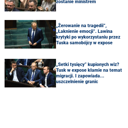
zostanie ministrem
„Żerowanie na tragedii“,
„Łaknienie emocji“. Lawina
krytyki po wykorzystaniu przez
Tuska samobójcy w expose
„Setki tysięcy” kupionych wiz?
Tusk w expose kłamie na temat
migracji. I zapowiada...
uszczelnienie granic