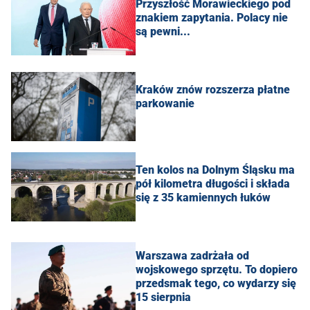
Przyszłość Morawieckiego pod
znakiem zapytania. Polacy nie
są pewni...
Kraków znów rozszerza płatne
parkowanie
Ten kolos na Dolnym Śląsku ma
pół kilometra długości i składa
się z 35 kamiennych łuków
Warszawa zadrżała od
wojskowego sprzętu. To dopiero
przedsmak tego, co wydarzy się
15 sierpnia