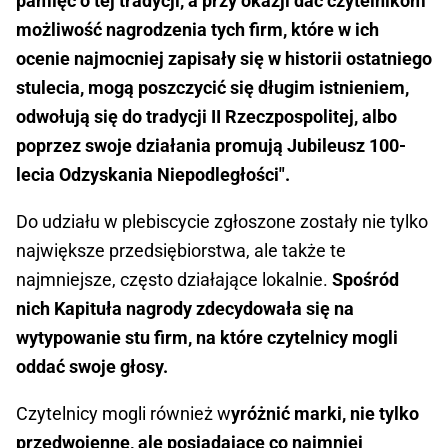
pamięć o tej tradycji, a przy okazji dać czytelnikom
możliwość nagrodzenia tych firm, które w ich
ocenie najmocniej zapisały się w historii ostatniego
stulecia, mogą poszczycić się długim istnieniem,
odwołują się do tradycji II Rzeczpospolitej, albo
poprzez swoje działania promują Jubileusz 100-
lecia Odzyskania Niepodległości".
Do udziału w plebiscycie zgłoszone zostały nie tylko
największe przedsiębiorstwa, ale także te
najmniejsze, często działające lokalnie.
Spośród
nich Kapituła nagrody zdecydowała się na
wytypowanie stu firm, na które czytelnicy mogli
oddać swoje głosy.
Czytelnicy mogli również w
yróżnić marki, nie tylko
przedwojenne, ale posiadające co najmniej