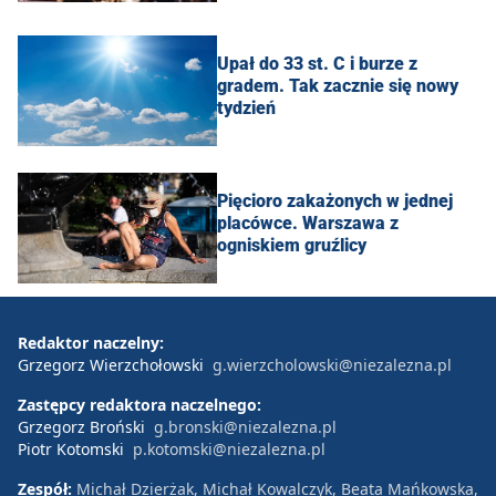
Upał do 33 st. C i burze z
gradem. Tak zacznie się nowy
tydzień
Pięcioro zakażonych w jednej
placówce. Warszawa z
ogniskiem gruźlicy
Redaktor naczelny:
Grzegorz Wierzchołowski
g.wierzcholowski@niezalezna.pl
Zastępcy redaktora naczelnego:
Grzegorz Broński
g.bronski@niezalezna.pl
Piotr Kotomski
p.kotomski@niezalezna.pl
Zespół:
Michał Dzierżak, Michał Kowalczyk, Beata Mańkowska,