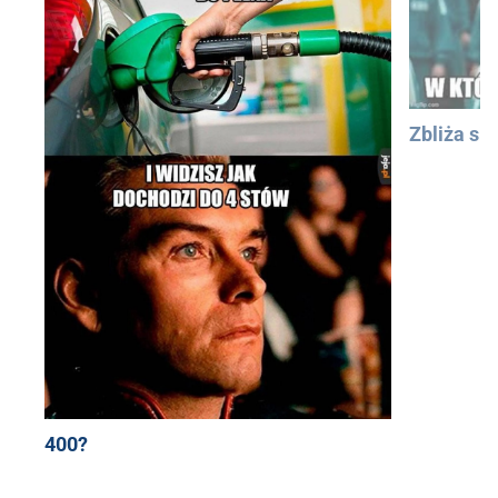
Zbliża się
400?