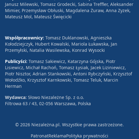
Janusz Milewski, Tomasz Grodecki, Sabina Treffler, Aleksander
Mimier, Przemysław Obłuski, Magdalena Żuraw, Anna Zyzek,
Mateusz Mol, Mateusz Święcicki
Współpracownicy:
Tomasz Duklanowski, Agnieszka
Kołodziejczyk, Hubert Kowalski, Mariola Łukawska, Jan
Przemyłski, Natalia Wasilewska, Konrad Wysocki
Publicyści:
Tomasz Sakiewicz, Katarzyna Gójska, Piotr
Lisiewicz, Michał Rachoń, Tomasz Łysiak, Jacek Liziniewicz,
Piotr Nisztor, Adrian Stankowski, Antoni Rybczyński, Krzysztof
Wołodźko, Krzysztof Karnkowski, Tomasz Teluk, Marcin
Herman
Wydawca:
Słowo Niezależne Sp. z o.o.
Filtrowa 63 / 43, 02-056 Warszawa, Polska
© 2026 Niezależna.pl. Wszystkie prawa zastrzeżone.
Patronat
Reklama
Polityka prywatności