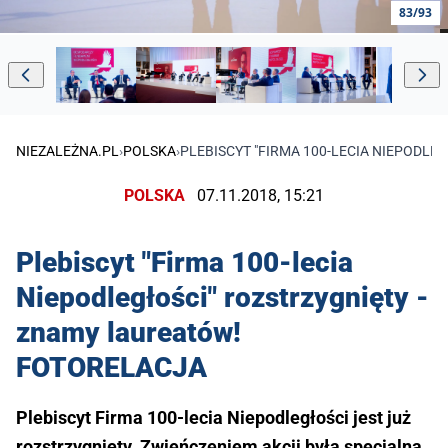
83/93
NIEZALEŻNA.PL
›
POLSKA
›
PLEBISCYT "FIRMA 100-LECIA NIEPODL
POLSKA
07.11.2018, 15:21
Plebiscyt "Firma 100-lecia
Niepodległości" rozstrzygnięty -
znamy laureatów!
FOTORELACJA
Plebiscyt Firma 100-lecia Niepodległości jest już
rozstrzygnięty. Zwieńczeniem akcji była specjalna