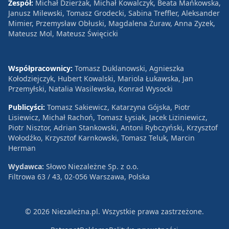
Zespół:
Michał Dzierżak, Michał Kowalczyk, Beata Mańkowska,
Janusz Milewski, Tomasz Grodecki, Sabina Treffler, Aleksander
Mimier, Przemysław Obłuski, Magdalena Żuraw, Anna Zyzek,
Mateusz Mol, Mateusz Święcicki
Współpracownicy:
Tomasz Duklanowski, Agnieszka
Kołodziejczyk, Hubert Kowalski, Mariola Łukawska, Jan
Przemyłski, Natalia Wasilewska, Konrad Wysocki
Publicyści:
Tomasz Sakiewicz, Katarzyna Gójska, Piotr
Lisiewicz, Michał Rachoń, Tomasz Łysiak, Jacek Liziniewicz,
Piotr Nisztor, Adrian Stankowski, Antoni Rybczyński, Krzysztof
Wołodźko, Krzysztof Karnkowski, Tomasz Teluk, Marcin
Herman
Wydawca:
Słowo Niezależne Sp. z o.o.
Filtrowa 63 / 43, 02-056 Warszawa, Polska
© 2026 Niezależna.pl. Wszystkie prawa zastrzeżone.