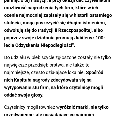
pamięć o tej tradycji, a przy okazji dać czytelnikom
możliwość nagrodzenia tych firm, które w ich
ocenie najmocniej zapisały się w historii ostatniego
stulecia, mogą poszczycić się długim istnieniem,
odwołują się do tradycji II Rzeczpospolitej, albo
poprzez swoje działania promują Jubileusz 100-
lecia Odzyskania Niepodległości".
Do udziału w plebiscycie zgłoszone zostały nie tylko
największe przedsiębiorstwa, ale także te
najmniejsze, często działające lokalnie.
Spośród
nich Kapituła nagrody zdecydowała się na
wytypowanie stu firm, na które czytelnicy mogli
oddać swoje głosy.
Czytelnicy mogli również w
yróżnić marki, nie tylko
przedwojenne, ale posiadające co najmniej