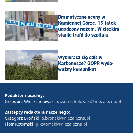
Dramatyczne sceny w
Kamiennej Górze. 15-latek
ugodzony nożem. W ciężkim
stanie trafił do szpitala
Wybierasz się dziś w
Karkonosze? GOPR wydał
ważny komunikat
Redaktor naczelny:
Grzegorz Wierzchołowski
g.wierzcholowski@niezalezna.pl
Zastępcy redaktora naczelnego:
Grzegorz Broński
g.bronski@niezalezna.pl
Piotr Kotomski
p.kotomski@niezalezna.pl