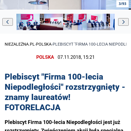
3/93
NIEZALEŻNA.PL
›
POLSKA
›
PLEBISCYT "FIRMA 100-LECIA NIEPODL
POLSKA
07.11.2018, 15:21
Plebiscyt "Firma 100-lecia
Niepodległości" rozstrzygnięty -
znamy laureatów!
FOTORELACJA
Plebiscyt Firma 100-lecia Niepodległości jest już
rozstrzygnięty. Zwieńczeniem akcji była specjalna