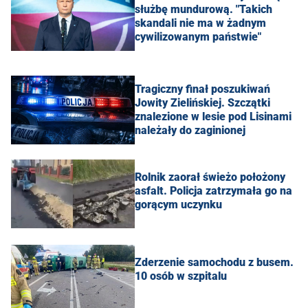
służbę mundurową. "Takich
skandali nie ma w żadnym
cywilizowanym państwie"
Tragiczny finał poszukiwań
Jowity Zielińskiej. Szczątki
znalezione w lesie pod Lisinami
należały do zaginionej
Rolnik zaorał świeżo położony
asfalt. Policja zatrzymała go na
gorącym uczynku
Zderzenie samochodu z busem.
10 osób w szpitalu