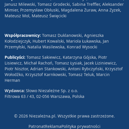
Janusz Milewski, Tomasz Grodecki, Sabina Treffler, Aleksander
Mimier, Przemysław Obłuski, Magdalena Żuraw, Anna Zyzek,
Mateusz Mol, Mateusz Święcicki
Współpracownicy:
Tomasz Duklanowski, Agnieszka
Kołodziejczyk, Hubert Kowalski, Mariola Łukawska, Jan
Przemyłski, Natalia Wasilewska, Konrad Wysocki
Publicyści:
Tomasz Sakiewicz, Katarzyna Gójska, Piotr
Lisiewicz, Michał Rachoń, Tomasz Łysiak, Jacek Liziniewicz,
Piotr Nisztor, Adrian Stankowski, Antoni Rybczyński, Krzysztof
Wołodźko, Krzysztof Karnkowski, Tomasz Teluk, Marcin
Herman
Wydawca:
Słowo Niezależne Sp. z o.o.
Filtrowa 63 / 43, 02-056 Warszawa, Polska
© 2026 Niezależna.pl. Wszystkie prawa zastrzeżone.
Patronat
Reklama
Polityka prywatności