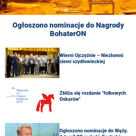
Ogłoszono nominacje do Nagrody
BohaterON
Wierni Ojczyźnie – Niezłomni
ziemi szydłowieckiej
Zbliża się rozdanie "folkowych
Oskarów"
Ogłoszono nominacje do Węży.