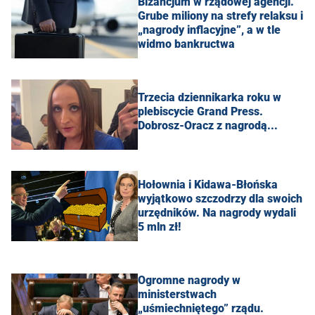
Bizancjum w rządowej agencji.
Grube miliony na strefy relaksu i
„nagrody inflacyjne”, a w tle
widmo bankructwa
Trzecia dziennikarka roku w
plebiscycie Grand Press.
Dobrosz-Oracz z nagrodą...
Hołownia i Kidawa-Błońska
wyjątkowo szczodrzy dla swoich
urzędników. Na nagrody wydali
5 mln zł!
Ogromne nagrody w
ministerstwach
„uśmiechniętego” rządu.