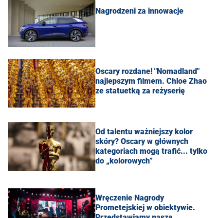
Nagrodzeni za innowacje
Oscary rozdane! "Nomadland"
najlepszym filmem. Chloe Zhao
ze statuetką za reżyserię
Od talentu ważniejszy kolor
skóry? Oscary w głównych
kategoriach mogą trafić... tylko
do „kolorowych”
Wręczenie Nagrody
Prometejskiej w obiektywie.
Przedstawiamy naszą