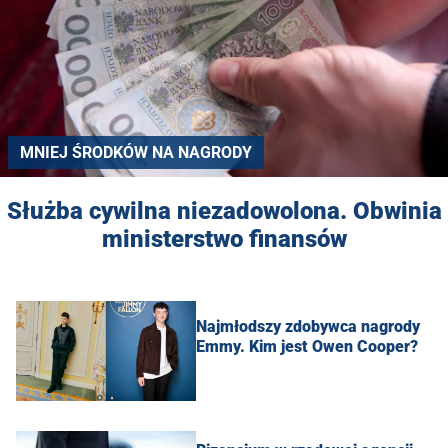
MNIEJ ŚRODKÓW NA NAGRODY
Służba cywilna niezadowolona. Obwinia
ministerstwo finansów
Najmłodszy zdobywca nagrody
Emmy. Kim jest Owen Cooper?