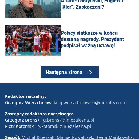
A tam? Olbrychski, Englert i...
"Kler". Zaskoczeni?
Polscy siatkarze w końcu
dostaną nagrody. Prezydent
podpisał ważną ustawę!
Następna strona
Redaktor naczelny:
Grzegorz Wierzchołowski
g.wierzcholowski@niezalezna.pl
Zastępcy redaktora naczelnego:
Grzegorz Broński
g.bronski@niezalezna.pl
Piotr Kotomski
p.kotomski@niezalezna.pl
Zespół:
Michał Dzierżak, Michał Kowalczyk, Beata Mańkowska,