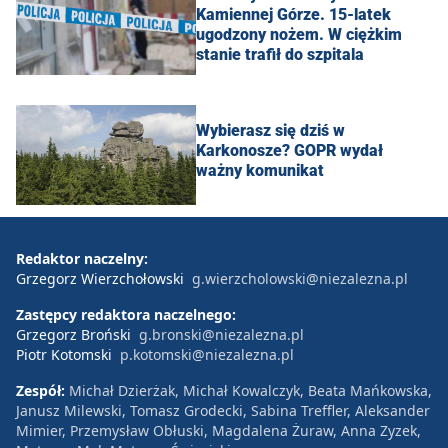
Kamiennej Górze. 15-latek
ugodzony nożem. W ciężkim
stanie trafił do szpitala
Wybierasz się dziś w
Karkonosze? GOPR wydał
ważny komunikat
Redaktor naczelny:
Grzegorz Wierzchołowski
g.wierzcholowski@niezalezna.pl
Zastępcy redaktora naczelnego:
Grzegorz Broński
g.bronski@niezalezna.pl
Piotr Kotomski
p.kotomski@niezalezna.pl
Zespół:
Michał Dzierżak, Michał Kowalczyk, Beata Mańkowska,
Janusz Milewski, Tomasz Grodecki, Sabina Treffler, Aleksander
Mimier, Przemysław Obłuski, Magdalena Żuraw, Anna Zyzek,