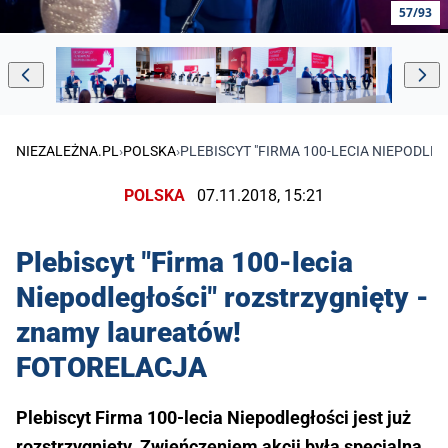
57/93
NIEZALEŻNA.PL
›
POLSKA
›
PLEBISCYT "FIRMA 100-LECIA NIEPODL
POLSKA
07.11.2018, 15:21
Plebiscyt "Firma 100-lecia
Niepodległości" rozstrzygnięty -
znamy laureatów!
FOTORELACJA
Plebiscyt Firma 100-lecia Niepodległości jest już
rozstrzygnięty. Zwieńczeniem akcji była specjalna