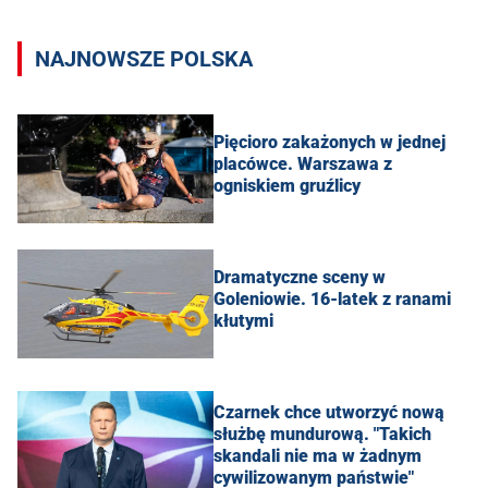
NAJNOWSZE POLSKA
Pięcioro zakażonych w jednej
placówce. Warszawa z
ogniskiem gruźlicy
Dramatyczne sceny w
Goleniowie. 16-latek z ranami
kłutymi
Czarnek chce utworzyć nową
służbę mundurową. "Takich
skandali nie ma w żadnym
cywilizowanym państwie"