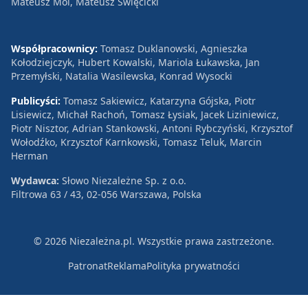
Mateusz Mol, Mateusz Święcicki
Współpracownicy:
Tomasz Duklanowski, Agnieszka
Kołodziejczyk, Hubert Kowalski, Mariola Łukawska, Jan
Przemyłski, Natalia Wasilewska, Konrad Wysocki
Publicyści:
Tomasz Sakiewicz, Katarzyna Gójska, Piotr
Lisiewicz, Michał Rachoń, Tomasz Łysiak, Jacek Liziniewicz,
Piotr Nisztor, Adrian Stankowski, Antoni Rybczyński, Krzysztof
Wołodźko, Krzysztof Karnkowski, Tomasz Teluk, Marcin
Herman
Wydawca:
Słowo Niezależne Sp. z o.o.
Filtrowa 63 / 43, 02-056 Warszawa, Polska
© 2026 Niezależna.pl. Wszystkie prawa zastrzeżone.
Patronat
Reklama
Polityka prywatności