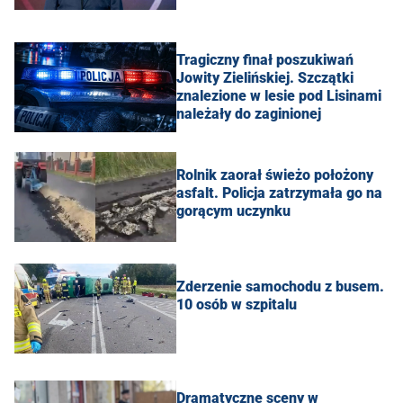
Tragiczny finał poszukiwań
Jowity Zielińskiej. Szczątki
znalezione w lesie pod Lisinami
należały do zaginionej
Rolnik zaorał świeżo położony
asfalt. Policja zatrzymała go na
gorącym uczynku
Zderzenie samochodu z busem.
10 osób w szpitalu
Dramatyczne sceny w