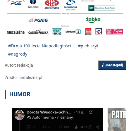
#Firma 100-lecia Niepodległości
#plebiscyt
#nagrody
Autor:
redakcja
Udostępnij
Źródło: niezalezna.pl
HUMOR