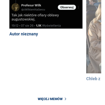
Autor nieznany
Chleb z 
WIĘCEJ MEMÓW