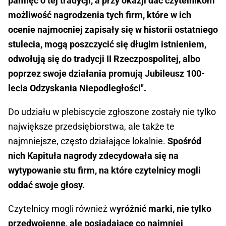
pamięć o tej tradycji, a przy okazji dać czytelnikom
możliwość nagrodzenia tych firm, które w ich
ocenie najmocniej zapisały się w historii ostatniego
stulecia, mogą poszczycić się długim istnieniem,
odwołują się do tradycji II Rzeczpospolitej, albo
poprzez swoje działania promują Jubileusz 100-
lecia Odzyskania Niepodległości".
Do udziału w plebiscycie zgłoszone zostały nie tylko
największe przedsiębiorstwa, ale także te
najmniejsze, często działające lokalnie.
Spośród
nich Kapituła nagrody zdecydowała się na
wytypowanie stu firm, na które czytelnicy mogli
oddać swoje głosy.
Czytelnicy mogli również w
yróżnić marki, nie tylko
przedwojenne, ale posiadające co najmniej