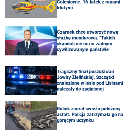
Goleniowie. 16-latek z ranami
kłutymi
Czarnek chce utworzyć nową
służbę mundurową. "Takich
skandali nie ma w żadnym
cywilizowanym państwie"
Tragiczny finał poszukiwań
Jowity Zielińskiej. Szczątki
znalezione w lesie pod Lisinami
należały do zaginionej
Rolnik zaorał świeżo położony
asfalt. Policja zatrzymała go na
gorącym uczynku