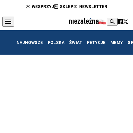
WESPRZYJ
SKLEP
NEWSLETTER
NAJNOWSZE
POLSKA
ŚWIAT
PETYCJE
MEMY
G