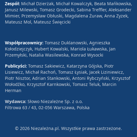
Zespół:
Michał Dzierżak, Michał Kowalczyk, Beata Mańkowska,
Janusz Milewski, Tomasz Grodecki, Sabina Treffler, Aleksander
Mimier, Przemysław Obłuski, Magdalena Żuraw, Anna Zyzek,
Mateusz Mol, Mateusz Święcicki
Współpracownicy:
Tomasz Duklanowski, Agnieszka
Kołodziejczyk, Hubert Kowalski, Mariola Łukawska, Jan
Przemyłski, Natalia Wasilewska, Konrad Wysocki
Publicyści:
Tomasz Sakiewicz, Katarzyna Gójska, Piotr
Lisiewicz, Michał Rachoń, Tomasz Łysiak, Jacek Liziniewicz,
Piotr Nisztor, Adrian Stankowski, Antoni Rybczyński, Krzysztof
Wołodźko, Krzysztof Karnkowski, Tomasz Teluk, Marcin
Herman
Wydawca:
Słowo Niezależne Sp. z o.o.
Filtrowa 63 / 43, 02-056 Warszawa, Polska
© 2026 Niezależna.pl. Wszystkie prawa zastrzeżone.