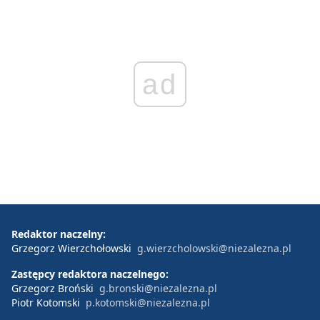
ad
Redaktor naczelny:
Grzegorz Wierzchołowski
g.wierzcholowski@niezalezna.pl
Zastępcy redaktora naczelnego:
Grzegorz Broński
g.bronski@niezalezna.pl
Piotr Kotomski
p.kotomski@niezalezna.pl