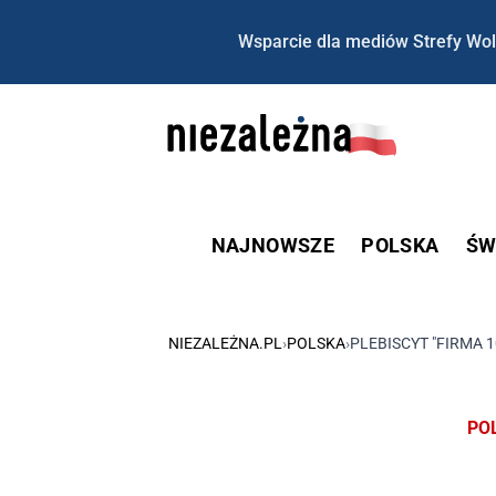
Wsparcie dla mediów Strefy Wol
NAJNOWSZE
POLSKA
ŚW
NIEZALEŻNA.PL
›
POLSKA
›
PLEBISCYT "FIRMA 
PO