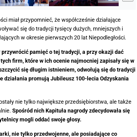
ości miał przypomnieć, że współcześnie działające
oływać się do tradycji tysięcy dużych, mniejszych i
ających w okresie pierwszych 20 lat Niepodległości.
przywrócić pamięć o tej tradycji, a przy okazji dać
ych firm, które w ich ocenie najmocniej zapisały się w
szczycić się długim istnieniem, odwołują się do tradycji
oje działania promują Jubileusz 100-lecia Odzyskania
stały nie tylko największe przedsiębiorstwa, ale także
alnie.
Spośród nich Kapituła nagrody zdecydowała się
ytelnicy mogli oddać swoje głosy.
arki, nie tylko przedwojenne, ale posiadające co