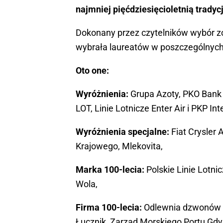
najmniej pięćdziesięcioletnią tradyc
Dokonany przez czytelników wybór zo
wybrała laureatów w poszczególnych 
Oto one:
Wyróżnienia:
Grupa Azoty, PKO Bank 
LOT, Linie Lotnicze Enter Air i PKP In
Wyróżnienia specjalne:
Fiat Crysler
Krajowego, Mlekovita,
Marka 100-lecia:
Polskie Linie Lotni
Wola,
Firma 100-lecia:
Odlewnia dzwonów r
Łucznik, Zarząd Morskiego Portu Gdy