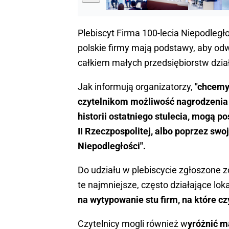
Plebiscyt Firma 100-lecia Niepodległ
polskie firmy mają podstawy, aby odw
całkiem małych przedsiębiorstw dział
Jak informują organizatorzy,
"chcemy 
czytelnikom możliwość nagrodzenia t
historii ostatniego stulecia, mogą po
II Rzeczpospolitej, albo poprzez sw
Niepodległości".
Do udziału w plebiscycie zgłoszone zo
te najmniejsze, często działające lok
na wytypowanie stu firm, na które cz
Czytelnicy mogli również w
yróżnić m