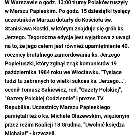
W Warszawie o godz. 13:00 tłumy Polaków ruszyły
w Marszu Papieskim. Po godz. 15 dziesiątki tysięcy
uczestników Marszu dotarły do Kościoła św.
Stanisława Kostki, w którym znajduje się grób ks.
Jerzego. Tegoroczna edycja jest wyjątkowa z uwagi
na to, że jego celem jest również upamiętnienie 40.
rocznicy brutalnego zamordowania ks. Jerzego
Popiełuszki, który zginął z rąk komunistów 19
października 1984 roku we Włocławku. "Tysiące
ludzi tu zebranych to wielki sukces ks. Jerzego...",
ocenił Tomasz Sakiewicz, red. "Gazety Polskiej",
"Gazety Polskiej Codziennie" i prezes TV
Republika. Uczestnicy Marszu Papieskiego
pamiętali też o ks. Michale Olszewskim, więzionym
przez reżim Koalicji 13 Grudnia. "Uwolnić księdza
Michała!" - krzyczeli.