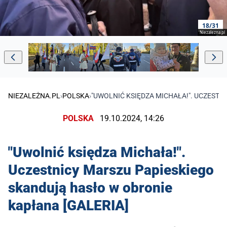
18/31
Niezalezna.pl
NIEZALEŻNA.PL
›
POLSKA
›
"UWOLNIĆ KSIĘDZA MICHAŁA!". UCZEST
POLSKA
19.10.2024, 14:26
"Uwolnić księdza Michała!".
Uczestnicy Marszu Papieskiego
skandują hasło w obronie
kapłana [GALERIA]