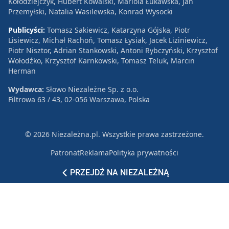
Kołodziejczyk, Hubert Kowalski, Mariola Łukawska, Jan
Przemyłski, Natalia Wasilewska, Konrad Wysocki
Publicyści:
Tomasz Sakiewicz, Katarzyna Gójska, Piotr
Lisiewicz, Michał Rachoń, Tomasz Łysiak, Jacek Liziniewicz,
Piotr Nisztor, Adrian Stankowski, Antoni Rybczyński, Krzysztof
Wołodźko, Krzysztof Karnkowski, Tomasz Teluk, Marcin
Herman
Wydawca:
Słowo Niezależne Sp. z o.o.
Filtrowa 63 / 43, 02-056 Warszawa, Polska
© 2026 Niezależna.pl. Wszystkie prawa zastrzeżone.
Patronat
Reklama
Polityka prywatności
PRZEJDŹ NA NIEZALEŻNĄ