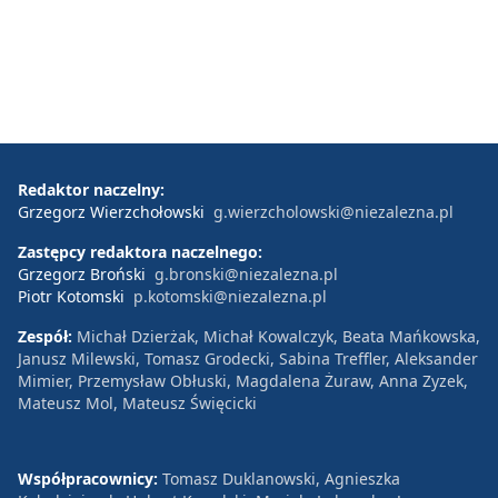
Redaktor naczelny:
Grzegorz Wierzchołowski
g.wierzcholowski@niezalezna.pl
Zastępcy redaktora naczelnego:
Grzegorz Broński
g.bronski@niezalezna.pl
Piotr Kotomski
p.kotomski@niezalezna.pl
Zespół:
Michał Dzierżak, Michał Kowalczyk, Beata Mańkowska,
Janusz Milewski, Tomasz Grodecki, Sabina Treffler, Aleksander
Mimier, Przemysław Obłuski, Magdalena Żuraw, Anna Zyzek,
Mateusz Mol, Mateusz Święcicki
Współpracownicy:
Tomasz Duklanowski, Agnieszka