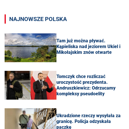
NAJNOWSZE POLSKA
Tam już można pływać.
Kąpieliska nad jeziorem Ukiel i
Mikołajskim znów otwarte
Tomczyk chce rozliczać
uroczystość prezydenta.
Andruszkiewicz: Odrzucamy
kompleksy pseudoelity
Ukradzione rzeczy wysyłała za
granicę. Policja odzyskała
paczkę