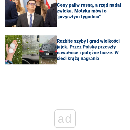
Ceny paliw rosną, a rząd nadal
zwleka. Motyka mówi o
"przyszłym tygodniu"
Rozbite szyby i grad wielkości
jajek. Przez Polskę przeszły
nawałnice i potężne burze. W
sieci krążą nagrania
ad