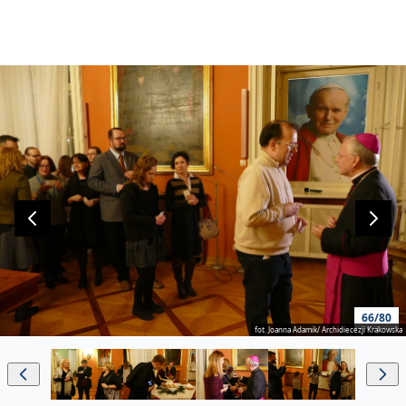
66/80
fot. Joanna Adamik/ Archidiecezji Krakowska