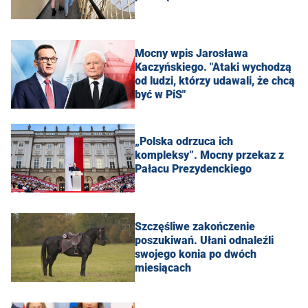
Mocny wpis Jarosława
Kaczyńskiego. "Ataki wychodzą
od ludzi, którzy udawali, że chcą
być w PiS"
„Polska odrzuca ich
kompleksy”. Mocny przekaz z
Pałacu Prezydenckiego
Szczęśliwe zakończenie
poszukiwań. Ułani odnaleźli
swojego konia po dwóch
miesiącach