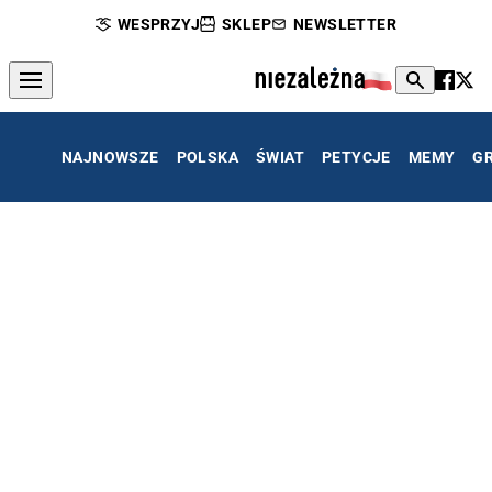
WESPRZYJ
SKLEP
NEWSLETTER
NAJNOWSZE
POLSKA
ŚWIAT
PETYCJE
MEMY
G