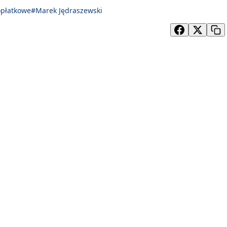
opłatkowe
#Marek Jędraszewski