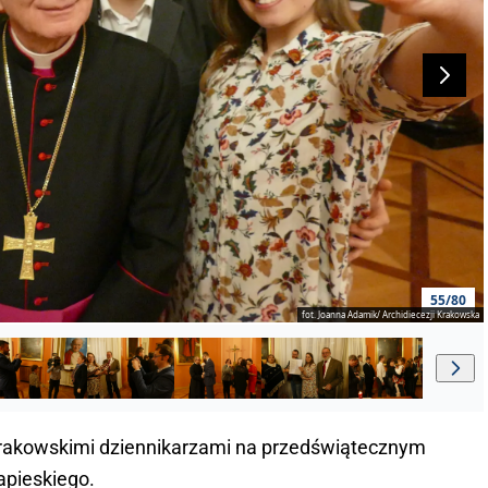
55/80
fot. Joanna Adamik/ Archidiecezji Krakowska
 krakowskimi dziennikarzami na przedświątecznym
apieskiego.