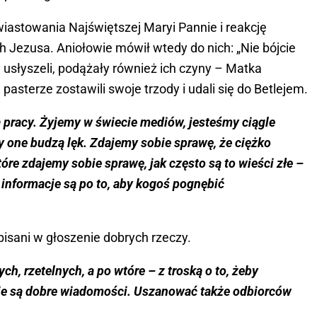
wiastowania Najświętszej Maryi Pannie i reakcję
 Jezusa. Aniołowie mówił wtedy do nich: „Nie bójcie
y usłyszeli, podążały również ich czyny – Matka
pasterze zostawili swoje trzody i udali się do Betlejem.
a pracy. Żyjemy w świecie mediów, jesteśmy ciągle
 one budzą lęk. Zdajemy sobie sprawę, że ciężko
re zdajemy sobie sprawę, jak często są to wieści złe –
te informacje są po to, aby kogoś pognębić
pisani w głoszenie dobrych rzeczy.
h, rzetelnych, a po wtóre – z troską o to, żeby
nie są dobre wiadomości. Uszanować także odbiorców