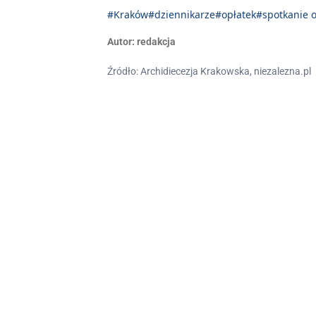
#Kraków
#dziennikarze
#opłatek
#spotkanie 
Autor:
redakcja
Źródło: Archidiecezja Krakowska, niezalezna.pl