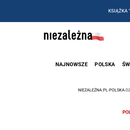
KSIĄŻKA 
NAJNOWSZE
POLSKA
ŚW
NIEZALEŻNA.PL
›
POLSKA
›
DZ
PO