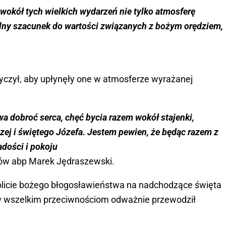
wokół tych wielkich wydarzeń nie tylko atmosferę
ólny szacunek do wartości związanych z bożym orędziem,
yczył, aby upłynęły one w atmosferze wyrażanej
a dobroć serca, chęć bycia razem wokół stajenki,
ej i świętego Józefa. Jestem pewien, że będąc razem z
adości i pokoju
diów abp Marek Jędraszewski.
olicie bożego błogosławieństwa na nadchodzące święta
brew wszelkim przeciwnościom odważnie przewodził