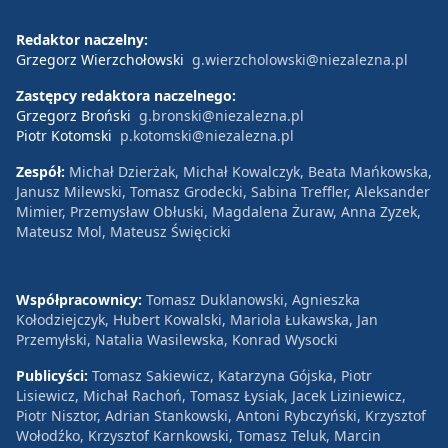
Redaktor naczelny:
Grzegorz Wierzchołowski
g.wierzcholowski@niezalezna.pl
Zastępcy redaktora naczelnego:
Grzegorz Broński
g.bronski@niezalezna.pl
Piotr Kotomski
p.kotomski@niezalezna.pl
Zespół:
Michał Dzierżak, Michał Kowalczyk, Beata Mańkowska,
Janusz Milewski, Tomasz Grodecki, Sabina Treffler, Aleksander
Mimier, Przemysław Obłuski, Magdalena Żuraw, Anna Zyzek,
Mateusz Mol, Mateusz Święcicki
Współpracownicy:
Tomasz Duklanowski, Agnieszka
Kołodziejczyk, Hubert Kowalski, Mariola Łukawska, Jan
Przemyłski, Natalia Wasilewska, Konrad Wysocki
Publicyści:
Tomasz Sakiewicz, Katarzyna Gójska, Piotr
Lisiewicz, Michał Rachoń, Tomasz Łysiak, Jacek Liziniewicz,
Piotr Nisztor, Adrian Stankowski, Antoni Rybczyński, Krzysztof
Wołodźko, Krzysztof Karnkowski, Tomasz Teluk, Marcin