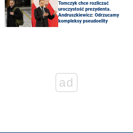
Tomczyk chce rozliczać
uroczystość prezydenta.
Andruszkiewicz: Odrzucamy
kompleksy pseudoelity
ad