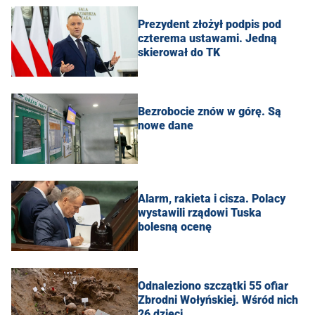
Prezydent złożył podpis pod
czterema ustawami. Jedną
skierował do TK
Bezrobocie znów w górę. Są
nowe dane
Alarm, rakieta i cisza. Polacy
wystawili rządowi Tuska
bolesną ocenę
Odnaleziono szczątki 55 ofiar
Zbrodni Wołyńskiej. Wśród nich
26 dzieci