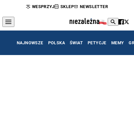
WESPRZYJ
SKLEP
NEWSLETTER
NAJNOWSZE
POLSKA
ŚWIAT
PETYCJE
MEMY
G