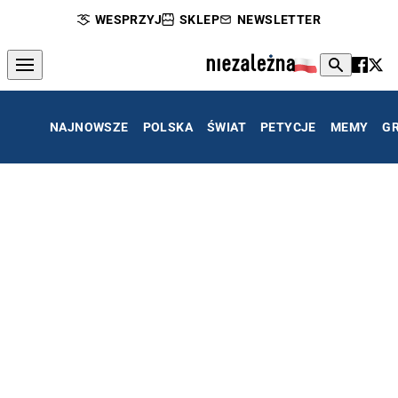
WESPRZYJ
SKLEP
NEWSLETTER
NAJNOWSZE
POLSKA
ŚWIAT
PETYCJE
MEMY
G