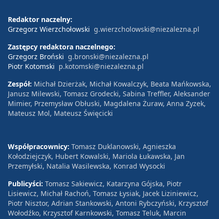
Redaktor naczelny:
Grzegorz Wierzchołowski
g.wierzcholowski@niezalezna.pl
Zastępcy redaktora naczelnego:
Grzegorz Broński
g.bronski@niezalezna.pl
Piotr Kotomski
p.kotomski@niezalezna.pl
Zespół:
Michał Dzierżak, Michał Kowalczyk, Beata Mańkowska,
Janusz Milewski, Tomasz Grodecki, Sabina Treffler, Aleksander
Mimier, Przemysław Obłuski, Magdalena Żuraw, Anna Zyzek,
Mateusz Mol, Mateusz Święcicki
Współpracownicy:
Tomasz Duklanowski, Agnieszka
Kołodziejczyk, Hubert Kowalski, Mariola Łukawska, Jan
Przemyłski, Natalia Wasilewska, Konrad Wysocki
Publicyści:
Tomasz Sakiewicz, Katarzyna Gójska, Piotr
Lisiewicz, Michał Rachoń, Tomasz Łysiak, Jacek Liziniewicz,
Piotr Nisztor, Adrian Stankowski, Antoni Rybczyński, Krzysztof
Wołodźko, Krzysztof Karnkowski, Tomasz Teluk, Marcin