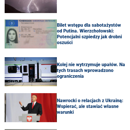
Bilet wstępu dla sabotażystów
od Putina. Wierzchołowski:
Potencjalni szpiedzy jak drobni
oszuści
Kolej nie wytrzymuje upałów. Na
tych trasach wprowadzono
ograniczenia
Nawrocki o relacjach z Ukrainą:
Wspierać, ale stawiać własne
warunki