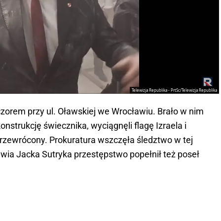
Telewizja Republika - PrtSc/Telewizja Republika
zorem przy ul. Oławskiej we Wrocławiu. Brało w nim
onstrukcję świecznika, wyciągnęli flagę Izraela i
 przewrócony. Prokuratura wszczęła śledztwo w tej
ia Jacka Sutryka przestępstwo popełnił też poseł