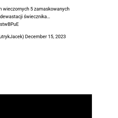
ch wieczornych 5 zamaskowanych
dewastacji świecznika…
MstwBPuE
utrykJacek)
December 15, 2023