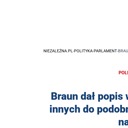
NIEZALEŻNA.PL
›
POLITYKA
›
PARLAMENT
›
BRAU
POL
Braun dał popis
innych do podobn
n