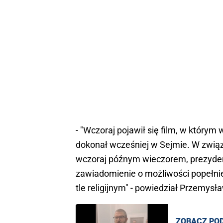
- "Wczoraj pojawił się film, w który
dokonał wcześniej w Sejmie. W związ
wczoraj późnym wieczorem, prezyden
zawiadomienie o możliwości popełnie
tle religijnym" - powiedział Przemysł
ZOBACZ PO