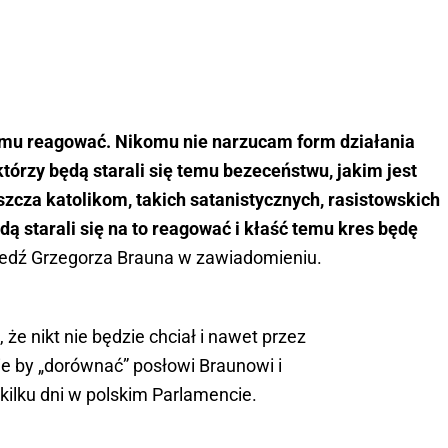
emu reagować. Nikomu nie narzucam form działania
 którzy będą starali się temu bezeceństwu, jakim jest
zcza katolikom, takich satanistycznych, rasistowskich
dą starali się na to reagować i kłaść temu kres będę
edź Grzegorza Brauna w zawiadomieniu.
że nikt nie będzie chciał i nawet przez
ie by „dorównać” posłowi Braunowi i
kilku dni w polskim Parlamencie.