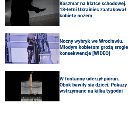
Koszmar na klatce schodowej.
18-letni Ukrainiec zaatakował
kobietę nożem
Nocny wybryk we Wrocławiu.
Młodym kobietom grożą srogie
konsekwencje [WIDEO]
W fontannę uderzył piorun.
Obok bawiły się dzieci. Pokazy
wstrzymane na kilka tygodni