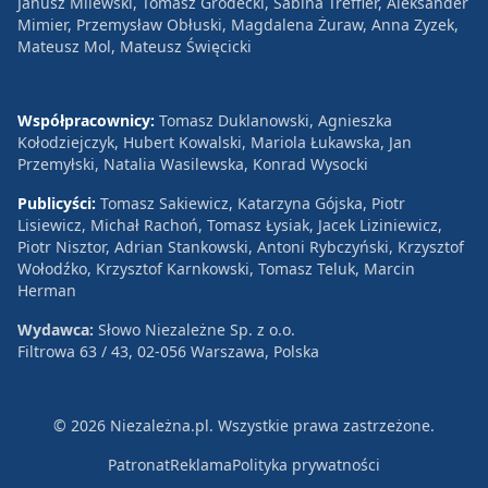
Janusz Milewski, Tomasz Grodecki, Sabina Treffler, Aleksander
Mimier, Przemysław Obłuski, Magdalena Żuraw, Anna Zyzek,
Mateusz Mol, Mateusz Święcicki
Współpracownicy:
Tomasz Duklanowski, Agnieszka
Kołodziejczyk, Hubert Kowalski, Mariola Łukawska, Jan
Przemyłski, Natalia Wasilewska, Konrad Wysocki
Publicyści:
Tomasz Sakiewicz, Katarzyna Gójska, Piotr
Lisiewicz, Michał Rachoń, Tomasz Łysiak, Jacek Liziniewicz,
Piotr Nisztor, Adrian Stankowski, Antoni Rybczyński, Krzysztof
Wołodźko, Krzysztof Karnkowski, Tomasz Teluk, Marcin
Herman
Wydawca:
Słowo Niezależne Sp. z o.o.
Filtrowa 63 / 43, 02-056 Warszawa, Polska
© 2026 Niezależna.pl. Wszystkie prawa zastrzeżone.
Patronat
Reklama
Polityka prywatności