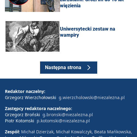
więzienia
Uniwersytecki zestaw na
wampiry
Następna strona
Redaktor naczelny:
Grzegorz Wierzchołowski
g.wierzcholowski@niezalezna.pl
Zastępcy redaktora naczelnego:
Grzegorz Broński
g.bronski@niezalezna.pl
Piotr Kotomski
p.kotomski@niezalezna.pl
Zespół:
Michał Dzierżak, Michał Kowalczyk, Beata Mańkowska,