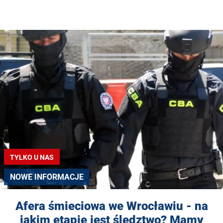
TYLKO U NAS
NOWE INFORMACJE
Afera śmieciowa we Wrocławiu - na
jakim etapie jest śledztwo? Mamy