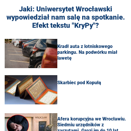
Jaki: Uniwersytet Wrocławski
wypowiedział nam salę na spotkanie.
Efekt tekstu "KryPy"?
Kradł auta z lotniskowego
parkingu. Na podwórku miał
lawetę
Skarbiec pod Kopułą
Afera korupcyjna we Wrocławiu.
Siedmiu urzędników z
zarzutami. Grozi im do 10 lat