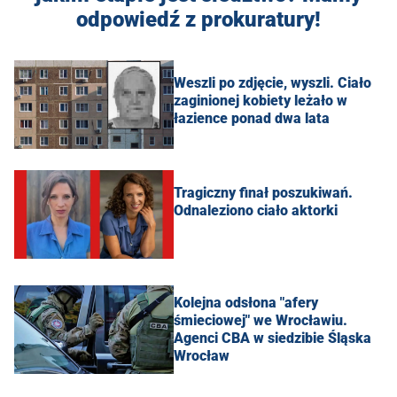
odpowiedź z prokuratury!
Weszli po zdjęcie, wyszli. Ciało
zaginionej kobiety leżało w
łazience ponad dwa lata
Tragiczny finał poszukiwań.
Odnaleziono ciało aktorki
Kolejna odsłona "afery
śmieciowej" we Wrocławiu.
Agenci CBA w siedzibie Śląska
Wrocław