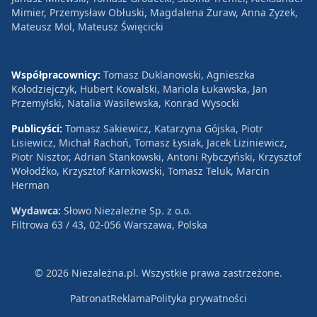
Mimier, Przemysław Obłuski, Magdalena Żuraw, Anna Zyzek,
Mateusz Mol, Mateusz Święcicki
Współpracownicy:
Tomasz Duklanowski, Agnieszka
Kołodziejczyk, Hubert Kowalski, Mariola Łukawska, Jan
Przemyłski, Natalia Wasilewska, Konrad Wysocki
Publicyści:
Tomasz Sakiewicz, Katarzyna Gójska, Piotr
Lisiewicz, Michał Rachoń, Tomasz Łysiak, Jacek Liziniewicz,
Piotr Nisztor, Adrian Stankowski, Antoni Rybczyński, Krzysztof
Wołodźko, Krzysztof Karnkowski, Tomasz Teluk, Marcin
Herman
Wydawca:
Słowo Niezależne Sp. z o.o.
Filtrowa 63 / 43, 02-056 Warszawa, Polska
© 2026 Niezależna.pl. Wszystkie prawa zastrzeżone.
Patronat
Reklama
Polityka prywatności