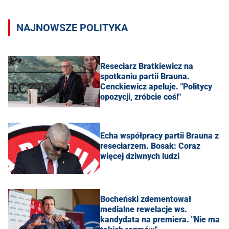
NAJNOWSZE POLITYKA
Reseciarz Bratkiewicz na
spotkaniu partii Brauna.
Cenckiewicz apeluje. "Politycy
opozycji, zróbcie coś!"
Echa współpracy partii Brauna z
reseciarzem. Bosak: Coraz
więcej dziwnych ludzi
Bocheński zdementował
medialne rewelacje ws.
kandydata na premiera. "Nie ma