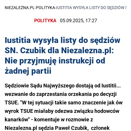
NIEZALEŻNA.PL
›
POLITYKA
›
IUSTITIA WYSYŁA LISTY DO SĘDZIÓW SN
POLITYKA
05.09.2025, 17:27
Iustitia wysyła listy do sędziów
SN. Czubik dla Niezalezna.pl:
Nie przyjmuję instrukcji od
żadnej partii
Sędziowie Sądu Najwyższego dostają od Iustitii...
wezwanie do zaprzestania orzekania po decyzji
TSUE. "W tej sytuacji takie samo znaczenie jak ów
wyrok TSUE miałaby odezwa związku hodowców
kanarków" - komentuje w rozmowie z
Niezalezna.pl sędzia Paweł Czubik, członek