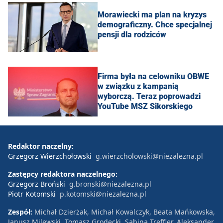
Morawiecki ma plan na kryzys
demograficzny. Chce specjalnej
pensji dla rodziców
Firma była na celowniku OBWE
w związku z kampanią
wyborczą. Teraz poprowadzi
YouTube MSZ Sikorskiego
Redaktor naczelny:
Grzegorz Wierzchołowski
g.wierzcholowski@niezalezna.pl
Zastępcy redaktora naczelnego:
Grzegorz Broński
g.bronski@niezalezna.pl
Piotr Kotomski
p.kotomski@niezalezna.pl
Zespół:
Michał Dzierżak, Michał Kowalczyk, Beata Mańkowska,
Janusz Milewski, Tomasz Grodecki, Sabina Treffler, Aleksander