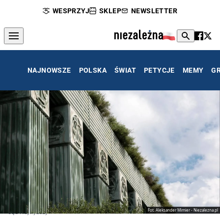
WESPRZYJ
SKLEP
NEWSLETTER
NAJNOWSZE
POLSKA
ŚWIAT
PETYCJE
MEMY
G
Fot. Aleksander Mimier - Niezalezna.pl
Sąd Najwyższy