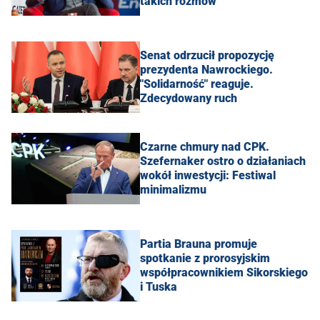
takich rozmów"
Senat odrzucił propozycję
prezydenta Nawrockiego.
"Solidarność" reaguje.
Zdecydowany ruch
Czarne chmury nad CPK.
Szefernaker ostro o działaniach
wokół inwestycji: Festiwal
minimalizmu
Partia Brauna promuje
spotkanie z prorosyjskim
współpracownikiem Sikorskiego
i Tuska